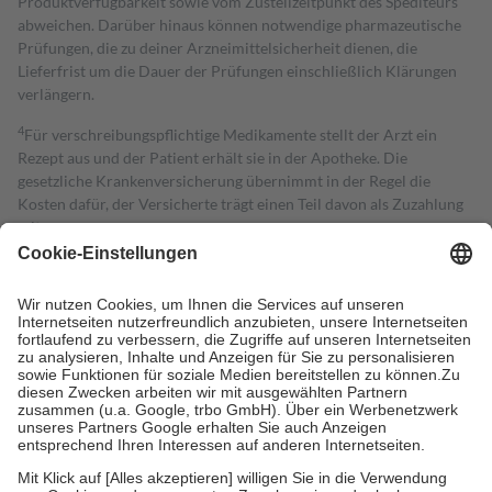
Produktverfügbarkeit sowie vom Zustellzeitpunkt des Spediteurs
abweichen. Darüber hinaus können notwendige pharmazeutische
Prüfungen, die zu deiner Arzneimittelsicherheit dienen, die
Lieferfrist um die Dauer der Prüfungen einschließlich Klärungen
verlängern.
4
Für verschreibungspflichtige Medikamente stellt der Arzt ein
Rezept aus und der Patient erhält sie in der Apotheke. Die
gesetzliche Krankenversicherung übernimmt in der Regel die
Kosten dafür, der Versicherte trägt einen Teil davon als Zuzahlung
mit.
Grundsätzlich leisten Mitglieder Zuzahlungen in Höhe von zehn
Prozent des Abgabepreises,
mindestens
jedoch
fünf Euro
und
höchstens zehn Euro.
Es sind jedoch nie mehr als die tatsächlichen
Kosten der Leistung zu entrichten.
Diese Regeln gelten grundsätzlich auch für Online-Apotheken.
Bei Heilmitteln und häuslicher Krankenpflege beträgt die
Zuzahlung zehn Prozent der Kosten sowie zehn Euro je
Verordnung.
Um das Engagement der Versicherten für ihre eigene Gesundheit zu
stärken und die besondere Stellung der Familie zu unterstützen,
fallen
keine Zuzahlungen
an bei: