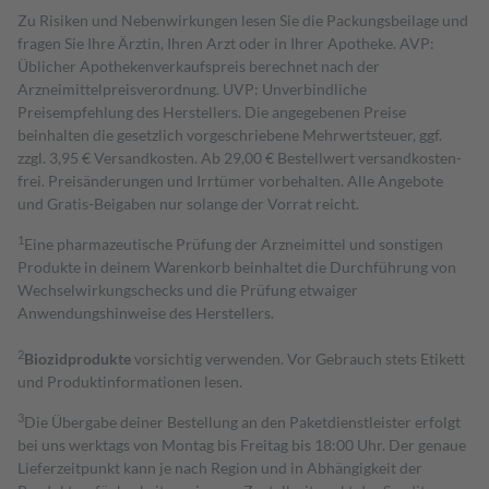
Zu Risiken und Nebenwirkungen lesen Sie die Packungsbeilage und
fragen Sie Ihre Ärztin, Ihren Arzt oder in Ihrer Apotheke. AVP:
Üblicher Apothekenverkaufspreis berechnet nach der
Arzneimittelpreisverordnung. UVP: Unverbindliche
Preisempfehlung des Herstellers. Die angegebenen Preise
beinhalten die gesetzlich vorgeschriebene Mehrwertsteuer, ggf.
zzgl. 3,95 € Versandkosten. Ab 29,00 € Bestell­wert versand­kosten­
frei. Preisänderungen und Irrtümer vorbehalten. Alle Angebote
und Gratis-Beigaben nur solange der Vorrat reicht.
1
Eine pharmazeutische Prüfung der Arzneimittel und sonstigen
Produkte in deinem Warenkorb beinhaltet die Durchführung von
Wechselwirkungschecks und die Prüfung etwaiger
Anwendungshinweise des Herstellers.
2
Biozidprodukte
vorsichtig verwenden. Vor Gebrauch stets Etikett
und Produktinformationen lesen.
3
Die Übergabe deiner Bestellung an den Paketdienstleister erfolgt
bei uns werktags von Montag bis Freitag bis 18:00 Uhr. Der genaue
Lieferzeitpunkt kann je nach Region und in Abhängigkeit der