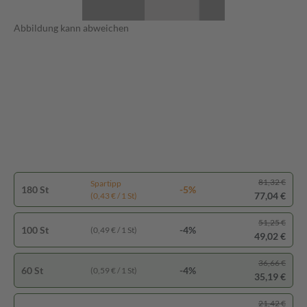
Abbildung kann abweichen
81,32 €
Spartipp
180 St
-5%
77,04 €
(0,43 € / 1 St)
51,25 €
100 St
-4%
(0,49 € / 1 St)
49,02 €
36,66 €
60 St
-4%
(0,59 € / 1 St)
35,19 €
21,42 €