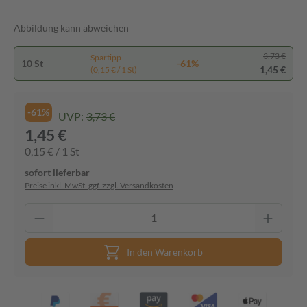
Abbildung kann abweichen
3,73 €
Spartipp
10 St
-61%
1,45 €
(0,15 € / 1 St)
-61%
UVP:
3,73 €
1,45 €
0,15 € / 1 St
sofort lieferbar
Preise inkl. MwSt. ggf. zzgl. Versandkosten
In den Warenkorb