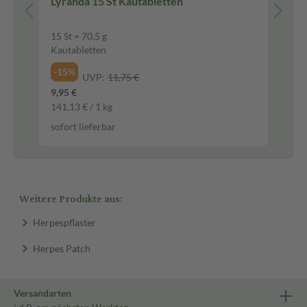
n
Lyranda 15 St Kautabletten
15 St = 70,5 g
50 
Kautabletten
Fil
-15%
-5
UVP:
11,75 €
9,95 €
5,9
141,13 € / 1 kg
0,1
sofort lieferbar
sof
Weitere Produkte aus:
Herpespflaster
Herpes Patch
Versandarten