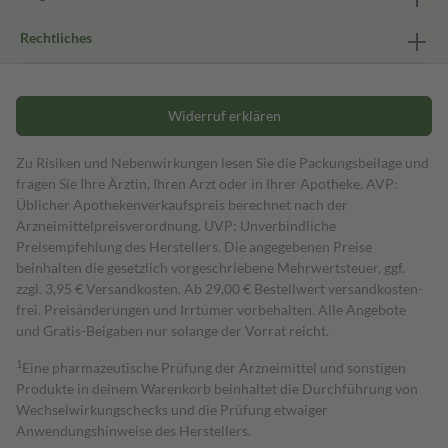
Rechtliches
Widerruf erklären
Zu Risiken und Nebenwirkungen lesen Sie die Packungsbeilage und
fragen Sie Ihre Ärztin, Ihren Arzt oder in Ihrer Apotheke. AVP:
Üblicher Apothekenverkaufspreis berechnet nach der
Arzneimittelpreisverordnung. UVP: Unverbindliche
Preisempfehlung des Herstellers. Die angegebenen Preise
beinhalten die gesetzlich vorgeschriebene Mehrwertsteuer, ggf.
zzgl. 3,95 € Versandkosten. Ab 29,00 € Bestell­wert versand­kosten­
frei. Preisänderungen und Irrtümer vorbehalten. Alle Angebote
und Gratis-Beigaben nur solange der Vorrat reicht.
1
Eine pharmazeutische Prüfung der Arzneimittel und sonstigen
Produkte in deinem Warenkorb beinhaltet die Durchführung von
Wechselwirkungschecks und die Prüfung etwaiger
Anwendungshinweise des Herstellers.