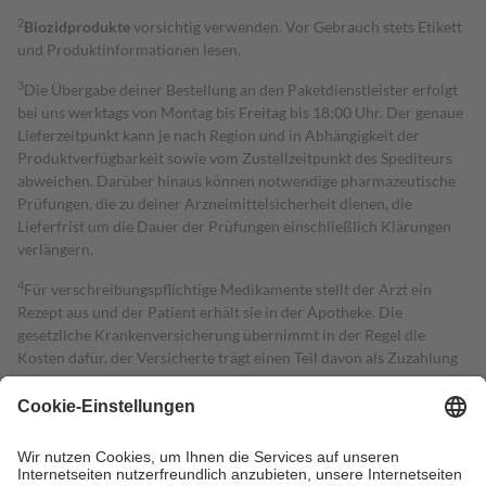
2
Biozidprodukte
vorsichtig verwenden. Vor Gebrauch stets Etikett
und Produktinformationen lesen.
3
Die Übergabe deiner Bestellung an den Paketdienstleister erfolgt
bei uns werktags von Montag bis Freitag bis 18:00 Uhr. Der genaue
Lieferzeitpunkt kann je nach Region und in Abhängigkeit der
Produktverfügbarkeit sowie vom Zustellzeitpunkt des Spediteurs
abweichen. Darüber hinaus können notwendige pharmazeutische
Prüfungen, die zu deiner Arzneimittelsicherheit dienen, die
Lieferfrist um die Dauer der Prüfungen einschließlich Klärungen
verlängern.
4
Für verschreibungspflichtige Medikamente stellt der Arzt ein
Rezept aus und der Patient erhält sie in der Apotheke. Die
gesetzliche Krankenversicherung übernimmt in der Regel die
Kosten dafür, der Versicherte trägt einen Teil davon als Zuzahlung
mit.
Grundsätzlich leisten Mitglieder Zuzahlungen in Höhe von zehn
Prozent des Abgabepreises,
mindestens
jedoch
fünf Euro
und
höchstens zehn Euro.
Es sind jedoch nie mehr als die tatsächlichen
Kosten der Leistung zu entrichten.