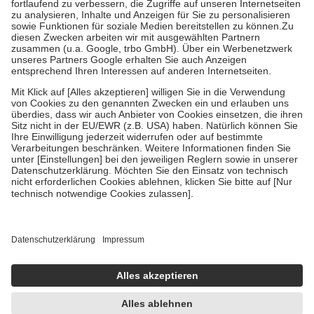
Diese Regeln gelten grundsätzlich auch für Online-Apotheken.
Bei Heilmitteln und häuslicher Krankenpflege beträgt die
Zuzahlung zehn Prozent der Kosten sowie zehn Euro je
Verordnung.
Um das Engagement der Versicherten für ihre eigene Gesundheit zu
stärken und die besondere Stellung der Familie zu unterstützen,
fallen
keine Zuzahlungen
an bei:
• Kindern und Jugendlichen bis zum vollendeten 18. Lebensjahr
mit Ausnahme der Fahrkosten
• Untersuchungen zur Vorsorge und Früherkennung, die von der
GKV getragen werden
• empfohlenen Schutzimpfungen
• Harn- und Blutteststreifen
Wir nutzen Trusted Shops als unabhängigen Dienstleister für die
Einholung von Bewertungen. Trusted Shops hat Maßnahmen
getroffen, um sicherzustellen, dass es sich um echte Bewertungen
handelt. Mehr Informationen findest du hier:
https://help.etrusted.com/hc/de/articles/4419944605341
Einige Bilder und Inhalte wurden unter Zuhilfenahme künstlicher
Intelligenz erstellt.