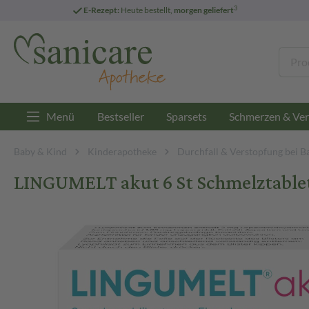
3
E-Rezept:
Heute bestellt,
morgen geliefert
Menü
Bestseller
Sparsets
Schmerzen & Ver
Baby & Kind
Kinderapotheke
Durchfall & Verstopfung bei B
LINGUMELT akut 6 St Schmelztable