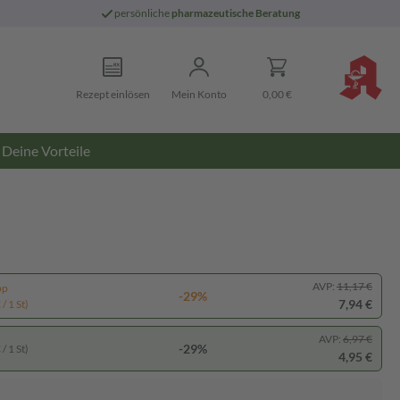
persönliche
pharmazeutische Beratung
Rezept einlösen
Mein Konto
0,00 €
Deine Vorteile
AVP:
11,17 €
pp
-29%
7,94 €
/ 1 St)
AVP:
6,97 €
-29%
/ 1 St)
4,95 €