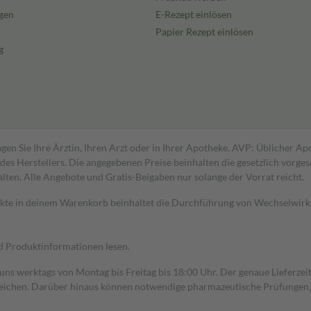
gen
E-Rezept einlösen
Papier Rezept einlösen
g
gen Sie Ihre Ärztin, Ihren Arzt oder in Ihrer Apotheke. AVP: Üblicher A
s Herstellers. Die angegebenen Preise beinhalten die gesetzlich vorgesc
alten. Alle Angebote und Gratis-Beigaben nur solange der Vorrat reicht.
dukte in deinem Warenkorb beinhaltet die Durchführung von Wechselwir
nd Produktinformationen lesen.
 uns werktags von Montag bis Freitag bis 18:00 Uhr. Der genaue Lieferze
ichen. Darüber hinaus können notwendige pharmazeutische Prüfungen, die