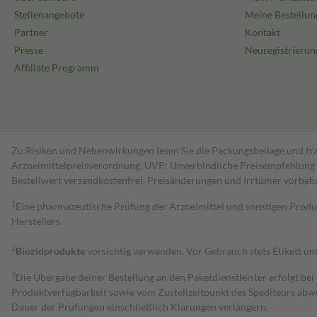
Stellenangebote
Meine Bestellun
Partner
Kontakt
Presse
Neuregistrierun
Affiliate Programm
Zu Risiken und Nebenwirkungen lesen Sie die Packungsbeilage und fra
Arzneimittelpreisverordnung. UVP: Unverbindliche Preisempfehlung de
Bestell­wert versand­kosten­frei. Preisänderungen und Irrtümer vorbeh
1
Eine pharmazeutische Prüfung der Arzneimittel und sonstigen Pro
Herstellers.
2
Biozidprodukte
vorsichtig verwenden. Vor Gebrauch stets Etikett u
3
Die Übergabe deiner Bestellung an den Paketdienstleister erfolgt bei
Produktverfügbarkeit sowie vom Zustellzeitpunkt des Spediteurs abwe
Dauer der Prüfungen einschließlich Klärungen verlängern.