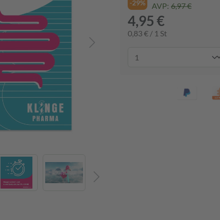
-29%
AVP:
6,97 €
4,95 €
0,83 € / 1 St