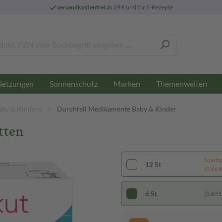
versandkostenfrei
ab 29 € und für E-Rezepte
letzungen
Sonnenschutz
Marken
Themenwelten
aby & Kindern
Durchfall Medikamente Baby & Kinder
tten
Sparti
12 St
(0,66 € 
6 St
(0,83 € 