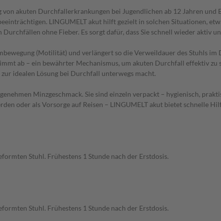
g von akuten Durchfallerkrankungen bei Jugendlichen ab 12 Jahren und 
ch beeinträchtigen. LINGUMELT akut hilft gezielt in solchen Situationen
 Durchfällen ohne Fieber. Es sorgt dafür, dass Sie schnell wieder aktiv 
bewegung (Motilität) und verlängert so die Verweildauer des Stuhls im 
 nimmt ab – ein bewährter Mechanismus, um akuten Durchfall effektiv zu
 zur idealen Lösung bei Durchfall unterwegs macht.
angenehmen Minzgeschmack. Sie sind einzeln verpackt – hygienisch, prakt
 oder als Vorsorge auf Reisen – LINGUMELT akut bietet schnelle Hilfe 
ormten Stuhl. Frühestens 1 Stunde nach der Erstdosis.
ormten Stuhl. Frühestens 1 Stunde nach der Erstdosis.