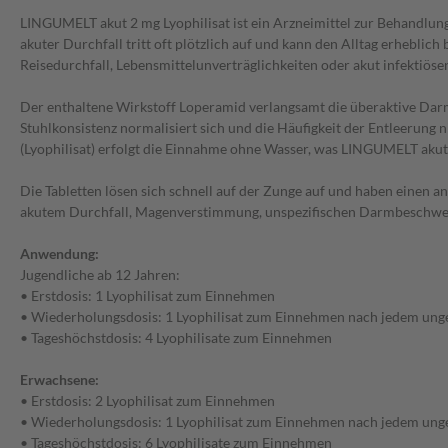
LINGUMELT akut 2 mg Lyophilisat ist ein Arzneimittel zur Behandlun
akuter Durchfall tritt oft plötzlich auf und kann den Alltag erhebli
Reisedurchfall, Lebensmittelunverträglichkeiten oder akut infektiösen
Der enthaltene Wirkstoff Loperamid verlangsamt die überaktive Darm
Stuhlkonsistenz normalisiert sich und die Häufigkeit der Entleerung
(Lyophilisat) erfolgt die Einnahme ohne Wasser, was LINGUMELT akut
Die Tabletten lösen sich schnell auf der Zunge auf und haben einen 
akutem Durchfall, Magenverstimmung, unspezifischen Darmbeschwerden
Anwendung:
Jugendliche ab 12 Jahren:
• Erstdosis: 1 Lyophilisat zum Einnehmen
• Wiederholungsdosis: 1 Lyophilisat zum Einnehmen nach jedem ungef
• Tageshöchstdosis: 4 Lyophilisate zum Einnehmen
Erwachsene:
• Erstdosis: 2 Lyophilisat zum Einnehmen
• Wiederholungsdosis: 1 Lyophilisat zum Einnehmen nach jedem ungef
• Tageshöchstdosis: 6 Lyophilisate zum Einnehmen