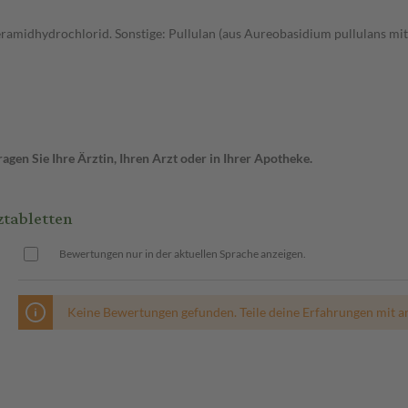
ramidhydrochlorid. Sonstige: Pullulan (aus Aureobasidium pullulans mit
gen Sie Ihre Ärztin, Ihren Arzt oder in Ihrer Apotheke.
tabletten
Bewertungen nur in der aktuellen Sprache anzeigen.
Keine Bewertungen gefunden. Teile deine Erfahrungen mit a