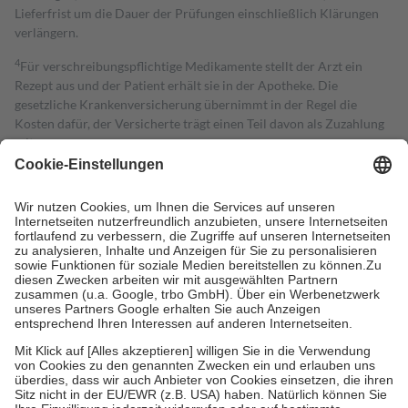
Lieferfrist um die Dauer der Prüfungen einschließlich Klärungen
verlängern.
4
Für verschreibungspflichtige Medikamente stellt der Arzt ein
Rezept aus und der Patient erhält sie in der Apotheke. Die
gesetzliche Krankenversicherung übernimmt in der Regel die
Kosten dafür, der Versicherte trägt einen Teil davon als Zuzahlung
mit.
Grundsätzlich leisten Mitglieder Zuzahlungen in Höhe von zehn
Prozent des Abgabepreises,
mindestens
jedoch
fünf Euro
und
höchstens zehn Euro.
Es sind jedoch nie mehr als die tatsächlichen
Kosten der Leistung zu entrichten.
Diese Regeln gelten grundsätzlich auch für Online-Apotheken.
Bei Heilmitteln und häuslicher Krankenpflege beträgt die
Zuzahlung zehn Prozent der Kosten sowie zehn Euro je
Verordnung.
Um das Engagement der Versicherten für ihre eigene Gesundheit zu
stärken und die besondere Stellung der Familie zu unterstützen,
fallen
keine Zuzahlungen
an bei:
• Kindern und Jugendlichen bis zum vollendeten 18. Lebensjahr
mit Ausnahme der Fahrkosten