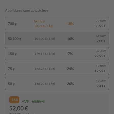
Abbildung kann abweichen
72,08 €
Spartipp
700 g
-18%
58,95 €
(84,21 € / 1 kg)
61,88 €
5X100 g
-16%
(104,00 € / 1 kg)
52,00 €
32,34 €
150 g
-7%
(199,67 € / 1 kg)
29,95 €
17,05 €
75 g
-24%
(172,27 € / 1 kg)
12,92 €
12,65 €
50 g
-26%
(188,20 € / 1 kg)
9,41 €
-16%
AVP:
61,88 €
52,00 €