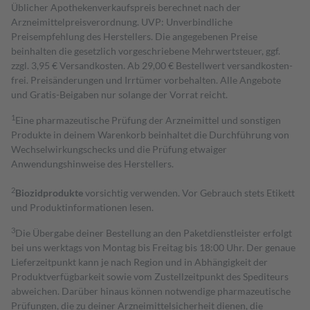
Üblicher Apothekenverkaufspreis berechnet nach der
Arzneimittelpreisverordnung. UVP: Unverbindliche
Preisempfehlung des Herstellers. Die angegebenen Preise
beinhalten die gesetzlich vorgeschriebene Mehrwertsteuer, ggf.
zzgl. 3,95 € Versandkosten. Ab 29,00 € Bestell­wert versand­kosten­
frei. Preisänderungen und Irrtümer vorbehalten. Alle Angebote
und Gratis-Beigaben nur solange der Vorrat reicht.
1
Eine pharmazeutische Prüfung der Arzneimittel und sonstigen
Produkte in deinem Warenkorb beinhaltet die Durchführung von
Wechselwirkungschecks und die Prüfung etwaiger
Anwendungshinweise des Herstellers.
2
Biozidprodukte
vorsichtig verwenden. Vor Gebrauch stets Etikett
und Produktinformationen lesen.
3
Die Übergabe deiner Bestellung an den Paketdienstleister erfolgt
bei uns werktags von Montag bis Freitag bis 18:00 Uhr. Der genaue
Lieferzeitpunkt kann je nach Region und in Abhängigkeit der
Produktverfügbarkeit sowie vom Zustellzeitpunkt des Spediteurs
abweichen. Darüber hinaus können notwendige pharmazeutische
Prüfungen, die zu deiner Arzneimittelsicherheit dienen, die