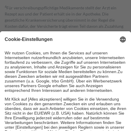
4
Für verschreibungspflichtige Medikamente stellt der Arzt ein
Rezept aus und der Patient erhält sie in der Apotheke. Die
gesetzliche Krankenversicherung übernimmt in der Regel die
Kosten dafür, der Versicherte trägt einen Teil davon als Zuzahlung
mit.
Grundsätzlich leisten Mitglieder Zuzahlungen in Höhe von zehn
Prozent des Abgabepreises,
mindestens
jedoch
fünf Euro
und
höchstens zehn Euro.
Es sind jedoch nie mehr als die tatsächlichen
Kosten der Leistung zu entrichten.
Diese Regeln gelten grundsätzlich auch für Online-Apotheken.
Bei Heilmitteln und häuslicher Krankenpflege beträgt die
Zuzahlung zehn Prozent der Kosten sowie zehn Euro je
Verordnung.
Um das Engagement der Versicherten für ihre eigene Gesundheit zu
stärken und die besondere Stellung der Familie zu unterstützen,
fallen
keine Zuzahlungen
an bei:
• Kindern und Jugendlichen bis zum vollendeten 18. Lebensjahr
mit Ausnahme der Fahrkosten
• Untersuchungen zur Vorsorge und Früherkennung, die von der
GKV getragen werden
• empfohlenen Schutzimpfungen