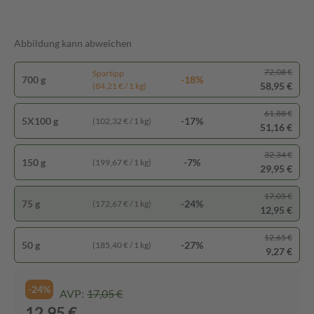
Abbildung kann abweichen
72,08 €
Spartipp
700 g
-18%
58,95 €
(84,21 € / 1 kg)
61,88 €
5X100 g
-17%
(102,32 € / 1 kg)
51,16 €
32,34 €
150 g
-7%
(199,67 € / 1 kg)
29,95 €
17,05 €
75 g
-24%
(172,67 € / 1 kg)
12,95 €
12,65 €
50 g
-27%
(185,40 € / 1 kg)
9,27 €
-24%
AVP:
17,05 €
12,95 €