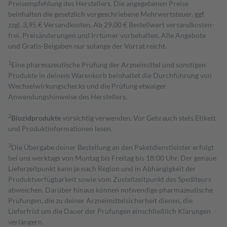
Preisempfehlung des Herstellers. Die angegebenen Preise
beinhalten die gesetzlich vorgeschriebene Mehrwertsteuer, ggf.
zzgl. 3,95 € Versandkosten. Ab 29,00 € Bestell­wert versand­kosten­
frei. Preisänderungen und Irrtümer vorbehalten. Alle Angebote
und Gratis-Beigaben nur solange der Vorrat reicht.
1
Eine pharmazeutische Prüfung der Arzneimittel und sonstigen
Produkte in deinem Warenkorb beinhaltet die Durchführung von
Wechselwirkungschecks und die Prüfung etwaiger
Anwendungshinweise des Herstellers.
2
Biozidprodukte
vorsichtig verwenden. Vor Gebrauch stets Etikett
und Produktinformationen lesen.
3
Die Übergabe deiner Bestellung an den Paketdienstleister erfolgt
bei uns werktags von Montag bis Freitag bis 18:00 Uhr. Der genaue
Lieferzeitpunkt kann je nach Region und in Abhängigkeit der
Produktverfügbarkeit sowie vom Zustellzeitpunkt des Spediteurs
abweichen. Darüber hinaus können notwendige pharmazeutische
Prüfungen, die zu deiner Arzneimittelsicherheit dienen, die
Lieferfrist um die Dauer der Prüfungen einschließlich Klärungen
verlängern.