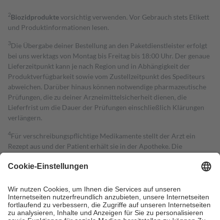
2
Biozidprodukte
vorsichtig verwenden. Vor Gebrauch stets Etikett
und Produktinformationen lesen.
3
Die Übergabe deiner Bestellung an den Paketdienstleister erfolgt
bei uns werktags von Montag bis Freitag bis 18:00 Uhr. Der genaue
Lieferzeitpunkt kann je nach Region und in Abhängigkeit der
Produktverfügbarkeit sowie vom Zustellzeitpunkt des Spediteurs
abweichen. Darüber hinaus können notwendige pharmazeutische
Prüfungen, die zu deiner Arzneimittelsicherheit dienen, die
Lieferfrist um die Dauer der Prüfungen einschließlich Klärungen
verlängern.
4
Für verschreibungspflichtige Medikamente stellt der Arzt ein
Rezept aus und der Patient erhält sie in der Apotheke. Die
gesetzliche Krankenversicherung übernimmt in der Regel die
Kosten dafür, der Versicherte trägt einen Teil davon als Zuzahlung
mit.
Grundsätzlich leisten Mitglieder Zuzahlungen in Höhe von zehn
Prozent des Abgabepreises,
mindestens
jedoch
fünf Euro
und
höchstens zehn Euro.
Es sind jedoch nie mehr als die tatsächlichen
Kosten der Leistung zu entrichten.