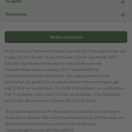
So geht's
Rechtliches
Widerruf erklären
Zu Risiken und Nebenwirkungen lesen Sie die Packungsbeilage und
fragen Sie Ihre Ärztin, Ihren Arzt oder in Ihrer Apotheke. AVP:
Üblicher Apothekenverkaufspreis berechnet nach der
Arzneimittelpreisverordnung. UVP: Unverbindliche
Preisempfehlung des Herstellers. Die angegebenen Preise
beinhalten die gesetzlich vorgeschriebene Mehrwertsteuer, ggf.
zzgl. 3,95 € Versandkosten. Ab 29,00 € Bestell­wert versand­kosten­
frei. Preisänderungen und Irrtümer vorbehalten. Alle Angebote
und Gratis-Beigaben nur solange der Vorrat reicht.
1
Eine pharmazeutische Prüfung der Arzneimittel und sonstigen
Produkte in deinem Warenkorb beinhaltet die Durchführung von
Wechselwirkungschecks und die Prüfung etwaiger
Anwendungshinweise des Herstellers.