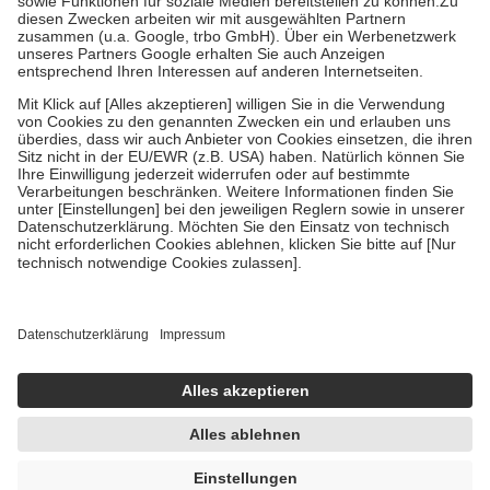
Diese Regeln gelten grundsätzlich auch für Online-Apotheken.
Bei Heilmitteln und häuslicher Krankenpflege beträgt die
Zuzahlung zehn Prozent der Kosten sowie zehn Euro je
Verordnung.
Um das Engagement der Versicherten für ihre eigene Gesundheit zu
stärken und die besondere Stellung der Familie zu unterstützen,
fallen
keine Zuzahlungen
an bei:
• Kindern und Jugendlichen bis zum vollendeten 18. Lebensjahr
mit Ausnahme der Fahrkosten
• Untersuchungen zur Vorsorge und Früherkennung, die von der
GKV getragen werden
• empfohlenen Schutzimpfungen
• Harn- und Blutteststreifen
Wir nutzen Trusted Shops als unabhängigen Dienstleister für die
Einholung von Bewertungen. Trusted Shops hat Maßnahmen
getroffen, um sicherzustellen, dass es sich um echte Bewertungen
handelt. Mehr Informationen findest du hier:
https://help.etrusted.com/hc/de/articles/4419944605341
Einige Bilder und Inhalte wurden unter Zuhilfenahme künstlicher