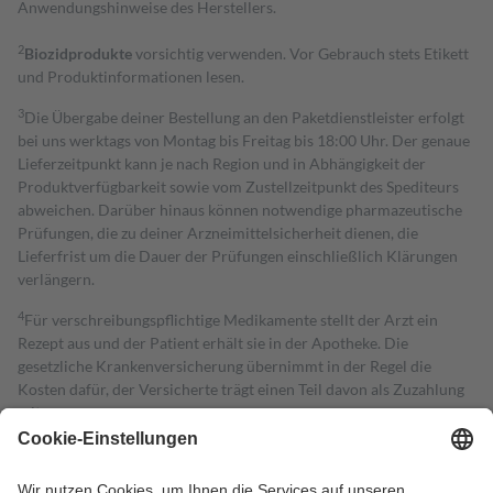
Anwendungshinweise des Herstellers.
2
Biozidprodukte
vorsichtig verwenden. Vor Gebrauch stets Etikett
und Produktinformationen lesen.
3
Die Übergabe deiner Bestellung an den Paketdienstleister erfolgt
bei uns werktags von Montag bis Freitag bis 18:00 Uhr. Der genaue
Lieferzeitpunkt kann je nach Region und in Abhängigkeit der
Produktverfügbarkeit sowie vom Zustellzeitpunkt des Spediteurs
abweichen. Darüber hinaus können notwendige pharmazeutische
Prüfungen, die zu deiner Arzneimittelsicherheit dienen, die
Lieferfrist um die Dauer der Prüfungen einschließlich Klärungen
verlängern.
4
Für verschreibungspflichtige Medikamente stellt der Arzt ein
Rezept aus und der Patient erhält sie in der Apotheke. Die
gesetzliche Krankenversicherung übernimmt in der Regel die
Kosten dafür, der Versicherte trägt einen Teil davon als Zuzahlung
mit.
Grundsätzlich leisten Mitglieder Zuzahlungen in Höhe von zehn
Prozent des Abgabepreises,
mindestens
jedoch
fünf Euro
und
höchstens zehn Euro.
Es sind jedoch nie mehr als die tatsächlichen