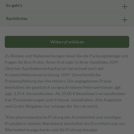
So geht's
Rechtliches
Widerruf erklären
Zu Risiken und Nebenwirkungen lesen Sie die Packungsbeilage und
fragen Sie Ihre Ärztin, Ihren Arzt oder in Ihrer Apotheke. AVP:
Üblicher Apothekenverkaufspreis berechnet nach der
Arzneimittelpreisverordnung. UVP: Unverbindliche
Preisempfehlung des Herstellers. Die angegebenen Preise
beinhalten die gesetzlich vorgeschriebene Mehrwertsteuer, ggf.
zzgl. 3,95 € Versandkosten. Ab 29,00 € Bestell­wert versand­kosten­
frei. Preisänderungen und Irrtümer vorbehalten. Alle Angebote
und Gratis-Beigaben nur solange der Vorrat reicht.
1
Eine pharmazeutische Prüfung der Arzneimittel und sonstigen
Produkte in deinem Warenkorb beinhaltet die Durchführung von
Wechselwirkungschecks und die Prüfung etwaiger