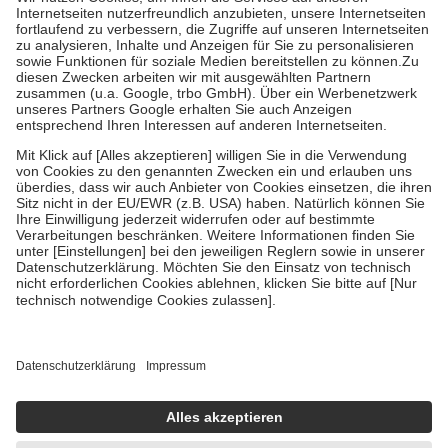
Kosten der Leistung zu entrichten.
Diese Regeln gelten grundsätzlich auch für Online-Apotheken.
Bei Heilmitteln und häuslicher Krankenpflege beträgt die
Zuzahlung zehn Prozent der Kosten sowie zehn Euro je
Verordnung.
Um das Engagement der Versicherten für ihre eigene Gesundheit zu
stärken und die besondere Stellung der Familie zu unterstützen,
fallen
keine Zuzahlungen
an bei:
• Kindern und Jugendlichen bis zum vollendeten 18. Lebensjahr
mit Ausnahme der Fahrkosten
• Untersuchungen zur Vorsorge und Früherkennung, die von der
GKV getragen werden
• empfohlenen Schutzimpfungen
• Harn- und Blutteststreifen
Wir nutzen Trusted Shops als unabhängigen Dienstleister für die
Einholung von Bewertungen. Trusted Shops hat Maßnahmen
getroffen, um sicherzustellen, dass es sich um echte Bewertungen
handelt. Mehr Informationen findest du hier:
https://help.etrusted.com/hc/de/articles/4419944605341
Einige Bilder und Inhalte wurden unter Zuhilfenahme künstlicher