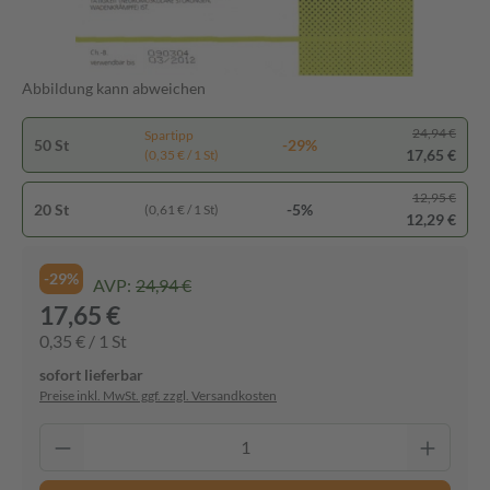
Abbildung kann abweichen
24,94 €
Spartipp
50 St
-29%
17,65 €
(0,35 € / 1 St)
12,95 €
20 St
-5%
(0,61 € / 1 St)
12,29 €
-29%
AVP:
24,94 €
17,65 €
0,35 € / 1 St
sofort lieferbar
Preise inkl. MwSt. ggf. zzgl. Versandkosten