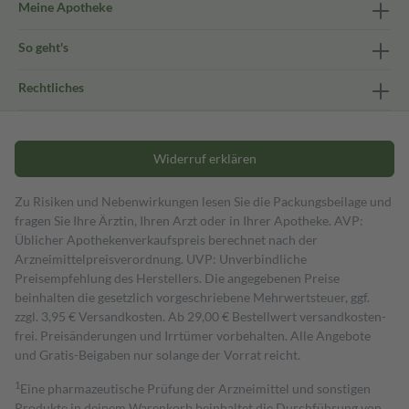
Meine Apotheke
So geht's
Rechtliches
Widerruf erklären
Zu Risiken und Nebenwirkungen lesen Sie die Packungsbeilage und
fragen Sie Ihre Ärztin, Ihren Arzt oder in Ihrer Apotheke. AVP:
Üblicher Apothekenverkaufspreis berechnet nach der
Arzneimittelpreisverordnung. UVP: Unverbindliche
Preisempfehlung des Herstellers. Die angegebenen Preise
beinhalten die gesetzlich vorgeschriebene Mehrwertsteuer, ggf.
zzgl. 3,95 € Versandkosten. Ab 29,00 € Bestell­wert versand­kosten­
frei. Preisänderungen und Irrtümer vorbehalten. Alle Angebote
und Gratis-Beigaben nur solange der Vorrat reicht.
1
Eine pharmazeutische Prüfung der Arzneimittel und sonstigen
Produkte in deinem Warenkorb beinhaltet die Durchführung von