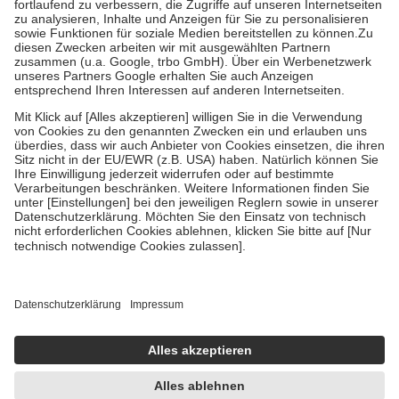
Prozent des Abgabepreises,
mindestens
jedoch
fünf Euro
und
höchstens zehn Euro.
Es sind jedoch nie mehr als die tatsächlichen
Kosten der Leistung zu entrichten.
Diese Regeln gelten grundsätzlich auch für Online-Apotheken.
Bei Heilmitteln und häuslicher Krankenpflege beträgt die
Zuzahlung zehn Prozent der Kosten sowie zehn Euro je
Verordnung.
Um das Engagement der Versicherten für ihre eigene Gesundheit zu
stärken und die besondere Stellung der Familie zu unterstützen,
fallen
keine Zuzahlungen
an bei:
• Kindern und Jugendlichen bis zum vollendeten 18. Lebensjahr
mit Ausnahme der Fahrkosten
• Untersuchungen zur Vorsorge und Früherkennung, die von der
GKV getragen werden
• empfohlenen Schutzimpfungen
• Harn- und Blutteststreifen
Wir nutzen Trusted Shops als unabhängigen Dienstleister für die
Einholung von Bewertungen. Trusted Shops hat Maßnahmen
getroffen, um sicherzustellen, dass es sich um echte Bewertungen
handelt. Mehr Informationen findest du hier:
https://help.etrusted.com/hc/de/articles/4419944605341