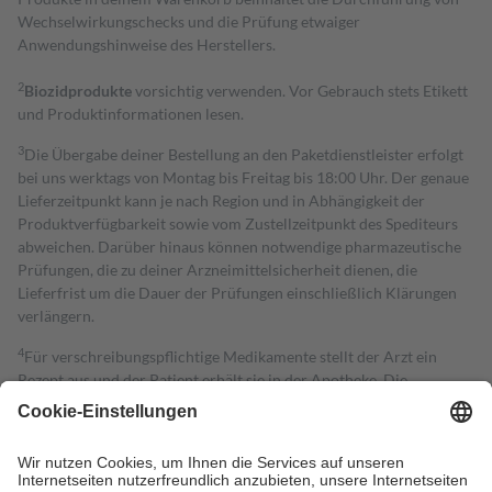
Wechselwirkungschecks und die Prüfung etwaiger
Anwendungshinweise des Herstellers.
2
Biozidprodukte
vorsichtig verwenden. Vor Gebrauch stets Etikett
und Produktinformationen lesen.
3
Die Übergabe deiner Bestellung an den Paketdienstleister erfolgt
bei uns werktags von Montag bis Freitag bis 18:00 Uhr. Der genaue
Lieferzeitpunkt kann je nach Region und in Abhängigkeit der
Produktverfügbarkeit sowie vom Zustellzeitpunkt des Spediteurs
abweichen. Darüber hinaus können notwendige pharmazeutische
Prüfungen, die zu deiner Arzneimittelsicherheit dienen, die
Lieferfrist um die Dauer der Prüfungen einschließlich Klärungen
verlängern.
4
Für verschreibungspflichtige Medikamente stellt der Arzt ein
Rezept aus und der Patient erhält sie in der Apotheke. Die
gesetzliche Krankenversicherung übernimmt in der Regel die
Kosten dafür, der Versicherte trägt einen Teil davon als Zuzahlung
mit.
Grundsätzlich leisten Mitglieder Zuzahlungen in Höhe von zehn