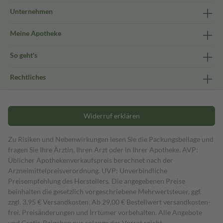
Unternehmen
Meine Apotheke
So geht's
Rechtliches
Widerruf erklären
Zu Risiken und Nebenwirkungen lesen Sie die Packungsbeilage und
fragen Sie Ihre Ärztin, Ihren Arzt oder in Ihrer Apotheke. AVP:
Üblicher Apothekenverkaufspreis berechnet nach der
Arzneimittelpreisverordnung. UVP: Unverbindliche
Preisempfehlung des Herstellers. Die angegebenen Preise
beinhalten die gesetzlich vorgeschriebene Mehrwertsteuer, ggf.
zzgl. 3,95 € Versandkosten. Ab 29,00 € Bestell­wert versand­kosten­
frei. Preisänderungen und Irrtümer vorbehalten. Alle Angebote
und Gratis-Beigaben nur solange der Vorrat reicht.