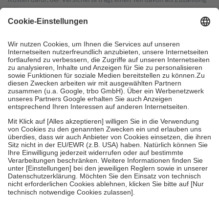
mit.
Grundsätzlich leisten Mitglieder Zuzahlungen in Höhe von zehn
Prozent des Abgabepreises,
mindestens
jedoch
fünf Euro
und
höchstens zehn Euro.
Es sind jedoch nie mehr als die tatsächlichen
Kosten der Leistung zu entrichten.
Diese Regeln gelten grundsätzlich auch für Online-Apotheken.
Bei Heilmitteln und häuslicher Krankenpflege beträgt die
Zuzahlung zehn Prozent der Kosten sowie zehn Euro je
Verordnung.
Um das Engagement der Versicherten für ihre eigene Gesundheit zu
stärken und die besondere Stellung der Familie zu unterstützen,
fallen
keine Zuzahlungen
an bei:
• Kindern und Jugendlichen bis zum vollendeten 18. Lebensjahr
mit Ausnahme der Fahrkosten
• Untersuchungen zur Vorsorge und Früherkennung, die von der
GKV getragen werden
• empfohlenen Schutzimpfungen
• Harn- und Blutteststreifen
Wir nutzen Trusted Shops als unabhängigen Dienstleister für die
Einholung von Bewertungen. Trusted Shops hat Maßnahmen