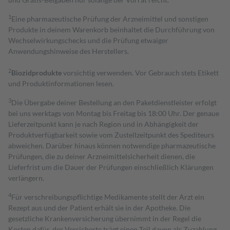
1
Eine pharmazeutische Prüfung der Arzneimittel und sonstigen
Produkte in deinem Warenkorb beinhaltet die Durchführung von
Wechselwirkungschecks und die Prüfung etwaiger
Anwendungshinweise des Herstellers.
2
Biozidprodukte
vorsichtig verwenden. Vor Gebrauch stets Etikett
und Produktinformationen lesen.
3
Die Übergabe deiner Bestellung an den Paketdienstleister erfolgt
bei uns werktags von Montag bis Freitag bis 18:00 Uhr. Der genaue
Lieferzeitpunkt kann je nach Region und in Abhängigkeit der
Produktverfügbarkeit sowie vom Zustellzeitpunkt des Spediteurs
abweichen. Darüber hinaus können notwendige pharmazeutische
Prüfungen, die zu deiner Arzneimittelsicherheit dienen, die
Lieferfrist um die Dauer der Prüfungen einschließlich Klärungen
verlängern.
4
Für verschreibungspflichtige Medikamente stellt der Arzt ein
Rezept aus und der Patient erhält sie in der Apotheke. Die
gesetzliche Krankenversicherung übernimmt in der Regel die
Kosten dafür, der Versicherte trägt einen Teil davon als Zuzahlung