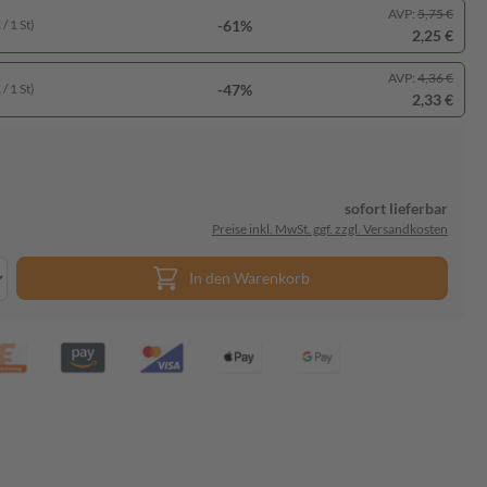
AVP:
5,75 €
-61%
/ 1 St)
2,25 €
AVP:
4,36 €
-47%
/ 1 St)
2,33 €
sofort lieferbar
Preise inkl. MwSt. ggf. zzgl. Versandkosten
In den Warenkorb