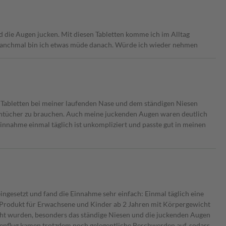
d die Augen jucken. Mit diesen Tabletten komme ich im Alltag
r manchmal bin ich etwas müde danach. Würde ich wieder nehmen
se Tabletten bei meiner laufenden Nase und dem ständigen Niesen
hentücher zu brauchen. Auch meine juckenden Augen waren deutlich
innahme einmal täglich ist unkompliziert und passte gut in meinen
ingesetzt und fand die Einnahme sehr einfach: Einmal täglich eine
s Produkt für Erwachsene und Kinder ab 2 Jahren mit Körpergewicht
ht wurden, besonders das ständige Niesen und die juckenden Augen
llenflug kamen trotzdem noch gelegentliche Beschwerden auf, sodass