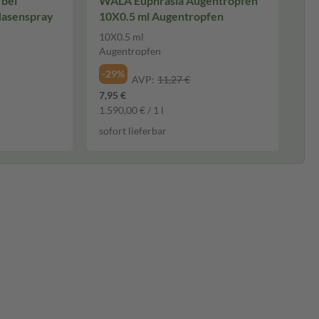
 bei
WALA Euphrasia Augentropfen
Nasenspray
10X0.5 ml Augentropfen
10X0.5 ml
Augentropfen
-29%
AVP:
11,27 €
7,95 €
1.590,00 € / 1 l
sofort lieferbar