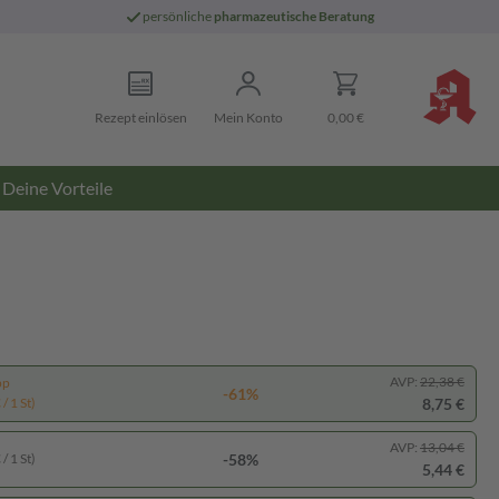
persönliche
pharmazeutische Beratung
Rezept einlösen
Mein Konto
0,00 €
Deine Vorteile
AVP:
22,38 €
pp
-61%
8,75 €
/ 1 St)
AVP:
13,04 €
-58%
/ 1 St)
5,44 €