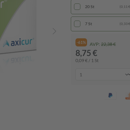
20 St
(0,11 € 
7 St
(0,33 € 
-61%
AVP:
22,38 €
8,75 €
0,09 € / 1 St