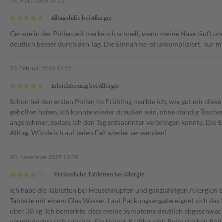
16. März 2026 14:22
Alltagshilfe bei Allergie
Gerade in der Pollenzeit merke ich schnell, wenn meine Nase läuft un
deutlich besser durch den Tag. Die Einnahme ist unkompliziert, nu
23. Februar 2026 14:25
Erleichterung bei Allergie
Schon bei den ersten Pollen im Frühling merkte ich, wie gut mir die
geholfen haben, ich konnte wieder draußen sein, ohne ständig Tasc
angenehmer, sodass ich den Tag entspannter verbringen konnte. Die E
Alltag. Würde ich auf jeden Fall wieder verwenden!
20. November 2025 11:39
Verlässliche Tabletten bei Allergie
Ich habe die Tabletten bei Heuschnupfen und ganzjährigen Allergien e
Tablette mit einem Glas Wasser. Laut Packungsangabe eignet sich da
über 30 kg. Ich bemerkte, dass meine Symptome deutlich abgeschwäc
verminderten sich spürbar. Ein kleiner Kritikpunkt: Beim starken Po