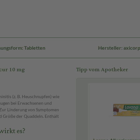
ungsform: Tabletten
Hersteller: axico
icur 10 mg
Tipp vom Apotheker
nitis (z. B. Heuschnupfen) wie
Augen bei Erwachsenen und
. Zur Linderung von Symptomen
nd Größe der Quaddeln. Enthält
wirkt es?