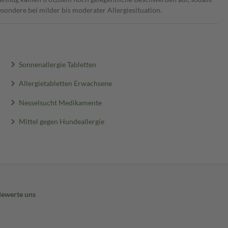
ondere bei milder bis moderater Allergie­situation.
Sonnenallergie Tabletten
Allergietabletten Erwachsene
Nesselsucht Medikamente
Mittel gegen Hundeallergie
Bewerte uns