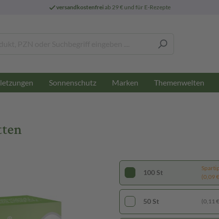
versandkostenfrei
ab 29 € und für E-Rezepte
letzungen
Sonnenschutz
Marken
Themenwelten
tten
Sparti
100 St
(0,09 € 
50 St
(0,11 € 