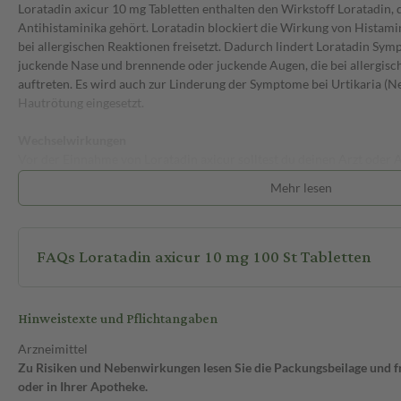
Loratadin axicur 10 mg Tabletten enthalten den Wirkstoff Loratadin, 
Antihistaminika gehört. Loratadin blockiert die Wirkung von Histamin
bei allergischen Reaktionen freisetzt. Dadurch lindert Loratadin Sy
juckende Nase und brennende oder juckende Augen, die bei allergisch
auftreten. Es wird auch zur Linderung der Symptome bei Urtikaria (N
Hautrötung eingesetzt.
Wechselwirkungen
Vor der Einnahme von Loratadin axicur solltest du deinen Arzt oder
andere Arzneimittel einnimmst oder kürzlich eingenommen hast. Bes
Mehr lesen
Medikamenten ist Vorsicht geboten:
• Medikamente, die die Aktivität von Leberenzymen verändern, da d
Loratadin verstärken können.
FAQs Loratadin axicur 10 mg 100 St Tabletten
Die Einnahme von Loratadin axicur zusammen mit Alkohol verstärkt 
Nebenwirkungen
Hinweistexte und Pflichtangaben
Wie alle Arzneimittel kann auch Loratadin axicur Nebenwirkungen h
Erwachsenen und Kindern über 12 Jahren Schläfrigkeit, Kopfschmerz
Arzneimittel
Schlafschwierigkeiten. Bei Kindern von 2 bis 12 Jahren können Kopf
Zu Risiken und Nebenwirkungen lesen Sie die Packungsbeilage und fra
Müdigkeit auftreten.
oder in Ihrer Apotheke.