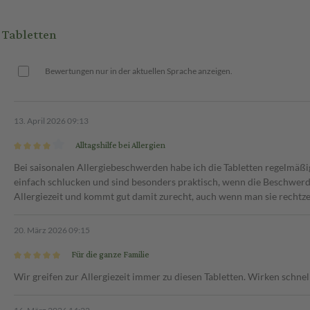
delgefühl, Krämpfe,
 Tabletten
ckenheit, Magenverstimmung,
reten.
Bewertungen nur in der aktuellen Sprache anzeigen.
e Dosis beträgt:
t einem Glas Wasser, mit oder
13. April 2026 09:13
Alltagshilfe bei Allergien
mal täglich 1 Tablette mit einem
verwenden..
Bei saisonalen Allergiebeschwerden habe ich die Tabletten regelmäßig
einfach schlucken und sind besonders praktisch, wenn die Beschwerden
Allergiezeit und kommt gut damit zurecht, auch wenn man sie rechtz
20. März 2026 09:15
Für die ganze Familie
Wir greifen zur Allergiezeit immer zu diesen Tabletten. Wirken schne