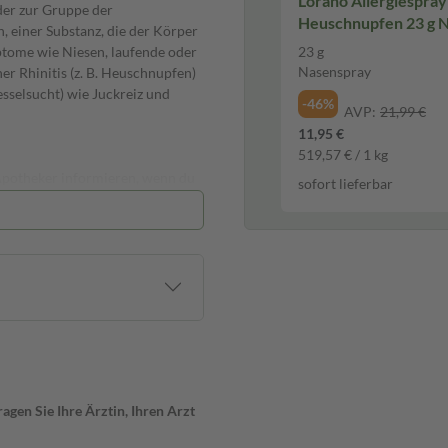
Lorano Allergiespray
der zur Gruppe der
Heuschnupfen 23 g 
, einer Substanz, die der Körper
mptome wie Niesen, laufende oder
23 g
Nasenspray
er Rhinitis (z. B. Heuschnupfen)
esselsucht) wie Juckreiz und
-46%
AVP:
21,99 €
11,95 €
519,57 € / 1 kg
 Apotheker informieren, wenn du
sofort lieferbar
onders bei folgenden
iese die Nebenwirkungen von
die Wirkung von Alkohol nicht.
aben. Hierzu können gehören: bei
en, Appetitsteigerung und
schmerzen, Nervosität und
gen Sie Ihre Ärztin, Ihren Arzt