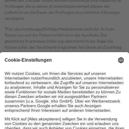
abweichen. Darüber hinaus können notwendige pharmazeutische
Prüfungen, die zu deiner Arzneimittelsicherheit dienen, die
Lieferfrist um die Dauer der Prüfungen einschließlich Klärungen
verlängern.
4
Für verschreibungspflichtige Medikamente stellt der Arzt ein
Rezept aus und der Patient erhält sie in der Apotheke. Die
gesetzliche Krankenversicherung übernimmt in der Regel die
Kosten dafür, der Versicherte trägt einen Teil davon als Zuzahlung
mit.
Grundsätzlich leisten Mitglieder Zuzahlungen in Höhe von zehn
Prozent des Abgabepreises,
mindestens
jedoch
fünf Euro
und
höchstens zehn Euro.
Es sind jedoch nie mehr als die tatsächlichen
Kosten der Leistung zu entrichten.
Diese Regeln gelten grundsätzlich auch für Online-Apotheken.
Bei Heilmitteln und häuslicher Krankenpflege beträgt die
Zuzahlung zehn Prozent der Kosten sowie zehn Euro je
Verordnung.
Um das Engagement der Versicherten für ihre eigene Gesundheit zu
stärken und die besondere Stellung der Familie zu unterstützen,
fallen
keine Zuzahlungen
an bei:
• Kindern und Jugendlichen bis zum vollendeten 18. Lebensjahr