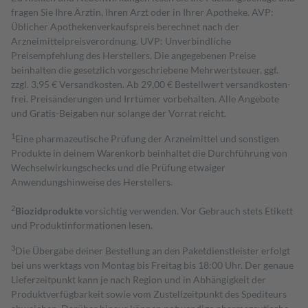
fragen Sie Ihre Ärztin, Ihren Arzt oder in Ihrer Apotheke. AVP:
Üblicher Apothekenverkaufspreis berechnet nach der
Arzneimittelpreisverordnung. UVP: Unverbindliche
Preisempfehlung des Herstellers. Die angegebenen Preise
beinhalten die gesetzlich vorgeschriebene Mehrwertsteuer, ggf.
zzgl. 3,95 € Versandkosten. Ab 29,00 € Bestell­wert versand­kosten­
frei. Preisänderungen und Irrtümer vorbehalten. Alle Angebote
und Gratis-Beigaben nur solange der Vorrat reicht.
1
Eine pharmazeutische Prüfung der Arzneimittel und sonstigen
Produkte in deinem Warenkorb beinhaltet die Durchführung von
Wechselwirkungschecks und die Prüfung etwaiger
Anwendungshinweise des Herstellers.
2
Biozidprodukte
vorsichtig verwenden. Vor Gebrauch stets Etikett
und Produktinformationen lesen.
3
Die Übergabe deiner Bestellung an den Paketdienstleister erfolgt
bei uns werktags von Montag bis Freitag bis 18:00 Uhr. Der genaue
Lieferzeitpunkt kann je nach Region und in Abhängigkeit der
Produktverfügbarkeit sowie vom Zustellzeitpunkt des Spediteurs