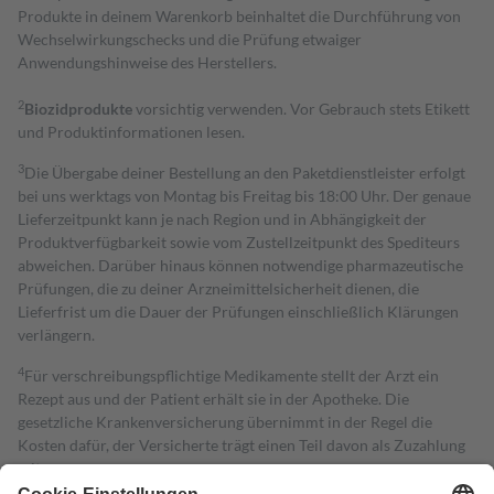
Produkte in deinem Warenkorb beinhaltet die Durchführung von
Wechselwirkungschecks und die Prüfung etwaiger
Anwendungshinweise des Herstellers.
2
Biozidprodukte
vorsichtig verwenden. Vor Gebrauch stets Etikett
und Produktinformationen lesen.
3
Die Übergabe deiner Bestellung an den Paketdienstleister erfolgt
bei uns werktags von Montag bis Freitag bis 18:00 Uhr. Der genaue
Lieferzeitpunkt kann je nach Region und in Abhängigkeit der
Produktverfügbarkeit sowie vom Zustellzeitpunkt des Spediteurs
abweichen. Darüber hinaus können notwendige pharmazeutische
Prüfungen, die zu deiner Arzneimittelsicherheit dienen, die
Lieferfrist um die Dauer der Prüfungen einschließlich Klärungen
verlängern.
4
Für verschreibungspflichtige Medikamente stellt der Arzt ein
Rezept aus und der Patient erhält sie in der Apotheke. Die
gesetzliche Krankenversicherung übernimmt in der Regel die
Kosten dafür, der Versicherte trägt einen Teil davon als Zuzahlung
mit.
Grundsätzlich leisten Mitglieder Zuzahlungen in Höhe von zehn