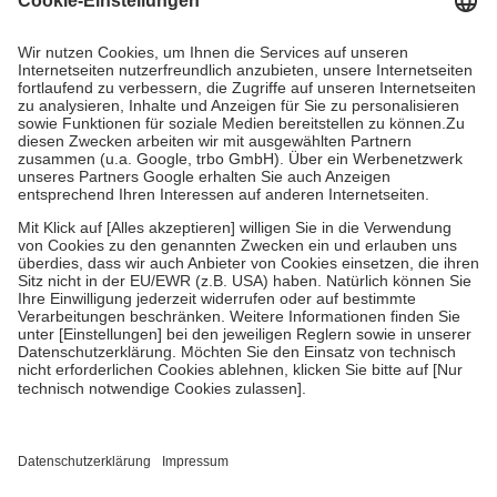
Prozent des Abgabepreises,
mindestens
jedoch
fünf Euro
und
höchstens zehn Euro.
Es sind jedoch nie mehr als die tatsächlichen
Kosten der Leistung zu entrichten.
Diese Regeln gelten grundsätzlich auch für Online-Apotheken.
Bei Heilmitteln und häuslicher Krankenpflege beträgt die
Zuzahlung zehn Prozent der Kosten sowie zehn Euro je
Verordnung.
Um das Engagement der Versicherten für ihre eigene Gesundheit zu
stärken und die besondere Stellung der Familie zu unterstützen,
fallen
keine Zuzahlungen
an bei:
• Kindern und Jugendlichen bis zum vollendeten 18. Lebensjahr
mit Ausnahme der Fahrkosten
• Untersuchungen zur Vorsorge und Früherkennung, die von der
GKV getragen werden
• empfohlenen Schutzimpfungen
• Harn- und Blutteststreifen
Wir nutzen Trusted Shops als unabhängigen Dienstleister für die
Einholung von Bewertungen. Trusted Shops hat Maßnahmen
getroffen, um sicherzustellen, dass es sich um echte Bewertungen
handelt. Mehr Informationen findest du hier: