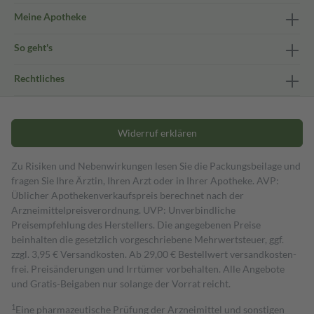
Meine Apotheke
So geht's
Rechtliches
Widerruf erklären
Zu Risiken und Nebenwirkungen lesen Sie die Packungsbeilage und
fragen Sie Ihre Ärztin, Ihren Arzt oder in Ihrer Apotheke. AVP:
Üblicher Apothekenverkaufspreis berechnet nach der
Arzneimittelpreisverordnung. UVP: Unverbindliche
Preisempfehlung des Herstellers. Die angegebenen Preise
beinhalten die gesetzlich vorgeschriebene Mehrwertsteuer, ggf.
zzgl. 3,95 € Versandkosten. Ab 29,00 € Bestell­wert versand­kosten­
frei. Preisänderungen und Irrtümer vorbehalten. Alle Angebote
und Gratis-Beigaben nur solange der Vorrat reicht.
1
Eine pharmazeutische Prüfung der Arzneimittel und sonstigen