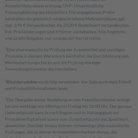
Arzneimittelpreisverordnung. UVP: Unverbindliche
Preisempfehlung des Herstellers. Die angegebenen Preise
beinhalten die gesetzlich vorgeschriebene Mehrwertsteuer, ggf.
zzgl. 3,95 € Versandkosten. Ab 29,00 € Bestell­wert versand­kosten­
frei. Preisänderungen und Irrtümer vorbehalten. Alle Angebote
und Gratis-Beigaben nur solange der Vorrat reicht.
1
Eine pharmazeutische Prüfung der Arzneimittel und sonstigen
Produkte in deinem Warenkorb beinhaltet die Durchführung von
Wechselwirkungschecks und die Prüfung etwaiger
Anwendungshinweise des Herstellers.
2
Biozidprodukte
vorsichtig verwenden. Vor Gebrauch stets Etikett
und Produktinformationen lesen.
3
Die Übergabe deiner Bestellung an den Paketdienstleister erfolgt
bei uns werktags von Montag bis Freitag bis 18:00 Uhr. Der genaue
Lieferzeitpunkt kann je nach Region und in Abhängigkeit der
Produktverfügbarkeit sowie vom Zustellzeitpunkt des Spediteurs
abweichen. Darüber hinaus können notwendige pharmazeutische
Prüfungen, die zu deiner Arzneimittelsicherheit dienen, die