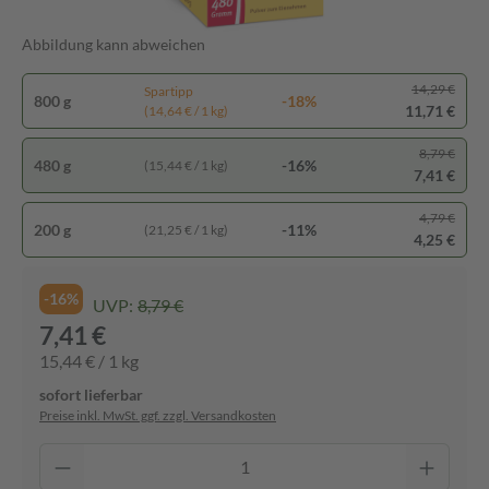
Abbildung kann abweichen
14,29 €
Spartipp
800 g
-18%
11,71 €
(14,64 € / 1 kg)
8,79 €
480 g
-16%
(15,44 € / 1 kg)
7,41 €
4,79 €
200 g
-11%
(21,25 € / 1 kg)
4,25 €
-16%
UVP:
8,79 €
7,41 €
15,44 € / 1 kg
sofort lieferbar
Preise inkl. MwSt. ggf. zzgl. Versandkosten