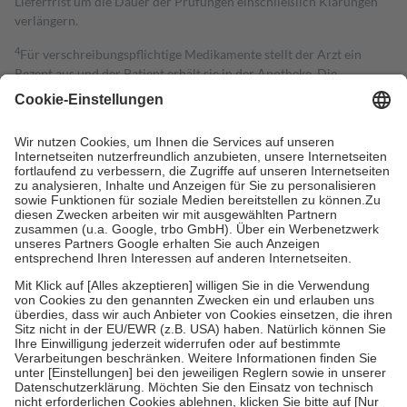
Lieferfrist um die Dauer der Prüfungen einschließlich Klärungen
verlängern.
4
Für verschreibungspflichtige Medikamente stellt der Arzt ein
Rezept aus und der Patient erhält sie in der Apotheke. Die
gesetzliche Krankenversicherung übernimmt in der Regel die
Kosten dafür, der Versicherte trägt einen Teil davon als Zuzahlung
mit.
Grundsätzlich leisten Mitglieder Zuzahlungen in Höhe von zehn
Prozent des Abgabepreises,
mindestens
jedoch
fünf Euro
und
höchstens zehn Euro.
Es sind jedoch nie mehr als die tatsächlichen
Kosten der Leistung zu entrichten.
Diese Regeln gelten grundsätzlich auch für Online-Apotheken.
Bei Heilmitteln und häuslicher Krankenpflege beträgt die
Zuzahlung zehn Prozent der Kosten sowie zehn Euro je
Verordnung.
Um das Engagement der Versicherten für ihre eigene Gesundheit zu
stärken und die besondere Stellung der Familie zu unterstützen,
fallen
keine Zuzahlungen
an bei:
• Kindern und Jugendlichen bis zum vollendeten 18. Lebensjahr
mit Ausnahme der Fahrkosten
• Untersuchungen zur Vorsorge und Früherkennung, die von der