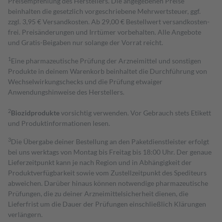
Preisempfehlung des Herstellers. Die angegebenen Preise
beinhalten die gesetzlich vorgeschriebene Mehrwertsteuer, ggf.
zzgl. 3,95 € Versandkosten. Ab 29,00 € Bestell­wert versand­kosten­
frei. Preisänderungen und Irrtümer vorbehalten. Alle Angebote
und Gratis-Beigaben nur solange der Vorrat reicht.
1
Eine pharmazeutische Prüfung der Arzneimittel und sonstigen
Produkte in deinem Warenkorb beinhaltet die Durchführung von
Wechselwirkungschecks und die Prüfung etwaiger
Anwendungshinweise des Herstellers.
2
Biozidprodukte
vorsichtig verwenden. Vor Gebrauch stets Etikett
und Produktinformationen lesen.
3
Die Übergabe deiner Bestellung an den Paketdienstleister erfolgt
bei uns werktags von Montag bis Freitag bis 18:00 Uhr. Der genaue
Lieferzeitpunkt kann je nach Region und in Abhängigkeit der
Produktverfügbarkeit sowie vom Zustellzeitpunkt des Spediteurs
abweichen. Darüber hinaus können notwendige pharmazeutische
Prüfungen, die zu deiner Arzneimittelsicherheit dienen, die
Lieferfrist um die Dauer der Prüfungen einschließlich Klärungen
verlängern.