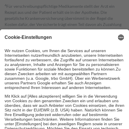
4
Für verschreibungspflichtige Medikamente stellt der Arzt ein
Rezept aus und der Patient erhält sie in der Apotheke. Die
gesetzliche Krankenversicherung übernimmt in der Regel die
Kosten dafür, der Versicherte trägt einen Teil davon als Zuzahlung
mit.
Grundsätzlich leisten Mitglieder Zuzahlungen in Höhe von zehn
Prozent des Abgabepreises,
mindestens
jedoch
fünf Euro
und
höchstens zehn Euro.
Es sind jedoch nie mehr als die tatsächlichen
Kosten der Leistung zu entrichten.
Diese Regeln gelten grundsätzlich auch für Online-Apotheken.
Bei Heilmitteln und häuslicher Krankenpflege beträgt die
Zuzahlung zehn Prozent der Kosten sowie zehn Euro je
Verordnung.
Um das Engagement der Versicherten für ihre eigene Gesundheit zu
stärken und die besondere Stellung der Familie zu unterstützen,
fallen
keine Zuzahlungen
an bei:
• Kindern und Jugendlichen bis zum vollendeten 18. Lebensjahr
mit Ausnahme der Fahrkosten
• Untersuchungen zur Vorsorge und Früherkennung, die von der
GKV getragen werden
• empfohlenen Schutzimpfungen