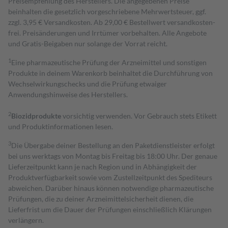
Preisempfehlung des Herstellers. Die angegebenen Preise
beinhalten die gesetzlich vorgeschriebene Mehrwertsteuer, ggf.
zzgl. 3,95 € Versandkosten. Ab 29,00 € Bestell­wert versand­kosten­
frei. Preisänderungen und Irrtümer vorbehalten. Alle Angebote
und Gratis-Beigaben nur solange der Vorrat reicht.
1
Eine pharmazeutische Prüfung der Arzneimittel und sonstigen
Produkte in deinem Warenkorb beinhaltet die Durchführung von
Wechselwirkungschecks und die Prüfung etwaiger
Anwendungshinweise des Herstellers.
2
Biozidprodukte
vorsichtig verwenden. Vor Gebrauch stets Etikett
und Produktinformationen lesen.
3
Die Übergabe deiner Bestellung an den Paketdienstleister erfolgt
bei uns werktags von Montag bis Freitag bis 18:00 Uhr. Der genaue
Lieferzeitpunkt kann je nach Region und in Abhängigkeit der
Produktverfügbarkeit sowie vom Zustellzeitpunkt des Spediteurs
abweichen. Darüber hinaus können notwendige pharmazeutische
Prüfungen, die zu deiner Arzneimittelsicherheit dienen, die
Lieferfrist um die Dauer der Prüfungen einschließlich Klärungen
verlängern.