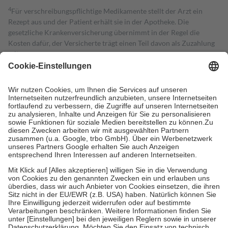
4
Für verschreibungspflichtige Medikamente stellt der Arzt ein
Rezept aus und der Patient erhält sie in der Apotheke. Die
gesetzliche Krankenversicherung übernimmt in der Regel die
Kosten dafür, der Versicherte trägt einen Teil davon als Zuzahlung
mit.
Grundsätzlich leisten Mitglieder Zuzahlungen in Höhe von zehn
Prozent des Abgabepreises,
mindestens
jedoch
fünf Euro
und
höchstens zehn Euro.
Es sind jedoch nie mehr als die tatsächlichen
Kosten der Leistung zu entrichten.
Diese Regeln gelten grundsätzlich auch für Online-Apotheken.
Bei Heilmitteln und häuslicher Krankenpflege beträgt die
Zuzahlung zehn Prozent der Kosten sowie zehn Euro je
Verordnung.
Um das Engagement der Versicherten für ihre eigene Gesundheit zu
stärken und die besondere Stellung der Familie zu unterstützen,
fallen
keine Zuzahlungen
an bei:
• Kindern und Jugendlichen bis zum vollendeten 18. Lebensjahr
mit Ausnahme der Fahrkosten
• Untersuchungen zur Vorsorge und Früherkennung, die von der
GKV getragen werden
• empfohlenen Schutzimpfungen