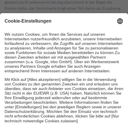
gesetzliche Krankenversicherung übernimmt in der Regel die
Kosten dafür, der Versicherte trägt einen Teil davon als Zuzahlung
mit.
Grundsätzlich leisten Mitglieder Zuzahlungen in Höhe von zehn
Prozent des Abgabepreises,
mindestens
jedoch
fünf Euro
und
höchstens zehn Euro.
Es sind jedoch nie mehr als die tatsächlichen
Kosten der Leistung zu entrichten.
Diese Regeln gelten grundsätzlich auch für Online-Apotheken.
Bei Heilmitteln und häuslicher Krankenpflege beträgt die
Zuzahlung zehn Prozent der Kosten sowie zehn Euro je
Verordnung.
Um das Engagement der Versicherten für ihre eigene Gesundheit zu
stärken und die besondere Stellung der Familie zu unterstützen,
fallen
keine Zuzahlungen
an bei:
• Kindern und Jugendlichen bis zum vollendeten 18. Lebensjahr
mit Ausnahme der Fahrkosten
• Untersuchungen zur Vorsorge und Früherkennung, die von der
GKV getragen werden
• empfohlenen Schutzimpfungen
• Harn- und Blutteststreifen
Wir nutzen Trusted Shops als unabhängigen Dienstleister für die