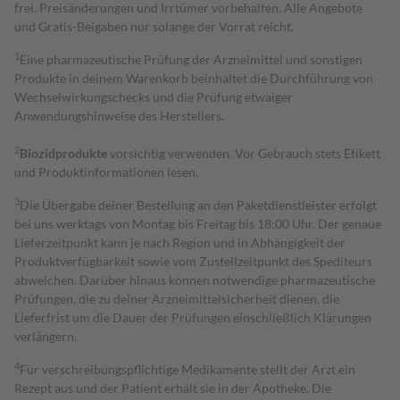
frei. Preisänderungen und Irrtümer vorbehalten. Alle Angebote
und Gratis-Beigaben nur solange der Vorrat reicht.
1
Eine pharmazeutische Prüfung der Arzneimittel und sonstigen
Produkte in deinem Warenkorb beinhaltet die Durchführung von
Wechselwirkungschecks und die Prüfung etwaiger
Anwendungshinweise des Herstellers.
2
Biozidprodukte
vorsichtig verwenden. Vor Gebrauch stets Etikett
und Produktinformationen lesen.
3
Die Übergabe deiner Bestellung an den Paketdienstleister erfolgt
bei uns werktags von Montag bis Freitag bis 18:00 Uhr. Der genaue
Lieferzeitpunkt kann je nach Region und in Abhängigkeit der
Produktverfügbarkeit sowie vom Zustellzeitpunkt des Spediteurs
abweichen. Darüber hinaus können notwendige pharmazeutische
Prüfungen, die zu deiner Arzneimittelsicherheit dienen, die
Lieferfrist um die Dauer der Prüfungen einschließlich Klärungen
verlängern.
4
Für verschreibungspflichtige Medikamente stellt der Arzt ein
Rezept aus und der Patient erhält sie in der Apotheke. Die