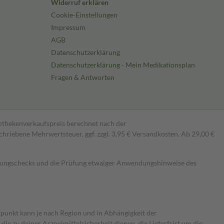
Widerruf erklären
Cookie-Einstellungen
Impressum
AGB
Datenschutzerklärung
Datenschutzerklärung - Mein Medikationsplan
Fragen & Antworten
pothekenverkaufspreis berechnet nach der
hriebene Mehrwertsteuer, ggf. zzgl. 3,95 € Versandkosten. Ab 29,00 €
kungschecks und die Prüfung etwaiger Anwendungshinweise des
itpunkt kann je nach Region und in Abhängigkeit der
 zu deiner Arzneimittelsicherheit dienen, die Lieferfrist um die