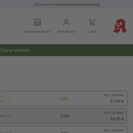
persönliche
pharmazeutische Beratung
Rezept einlösen
Mein Konto
0,00 €
Deine Vorteile
AVP:
35,70 €
pp
-23%
27,45 €
 € / 1 l)
AVP:
22,44 €
-27%
 € / 1 l)
16,45 €
AVP:
11,84 €