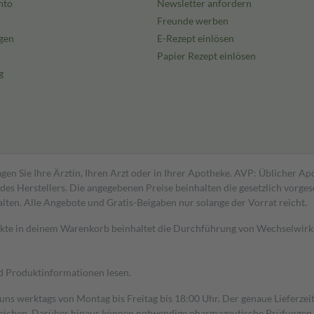
nto
Newsletter anfordern
Freunde werben
gen
E-Rezept einlösen
Papier Rezept einlösen
g
gen Sie Ihre Ärztin, Ihren Arzt oder in Ihrer Apotheke. AVP: Üblicher A
s Herstellers. Die angegebenen Preise beinhalten die gesetzlich vorgesc
alten. Alle Angebote und Gratis-Beigaben nur solange der Vorrat reicht.
dukte in deinem Warenkorb beinhaltet die Durchführung von Wechselwir
nd Produktinformationen lesen.
 uns werktags von Montag bis Freitag bis 18:00 Uhr. Der genaue Lieferze
ichen. Darüber hinaus können notwendige pharmazeutische Prüfungen, die