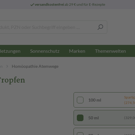
versandkostenfrei
ab 29 € und für E-Rezepte
letzungen
Sonnenschutz
Marken
Themenwelten
en
Homöopathie Atemwege
Tropfen
Sparti
100 ml
(274,50
50 ml
(329,00