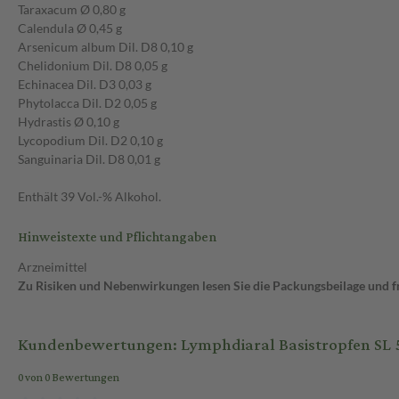
Taraxacum Ø 0,80 g
Calendula Ø 0,45 g
Arsenicum album Dil. D8 0,10 g
Chelidonium Dil. D8 0,05 g
Echinacea Dil. D3 0,03 g
Phytolacca Dil. D2 0,05 g
Hydrastis Ø 0,10 g
Lycopodium Dil. D2 0,10 g
Sanguinaria Dil. D8 0,01 g
Enthält 39 Vol.-% Alkohol.
Hinweistexte und Pflichtangaben
Arzneimittel
Zu Risiken und Nebenwirkungen lesen Sie die Packungsbeilage und fra
Kundenbewertungen: Lymphdiaral Basistropfen SL 
0 von 0 Bewertungen