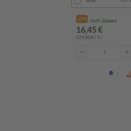
20 ml
(397,50
-27%
AVP:
22,44 €
16,45 €
329,00 € / 1 l