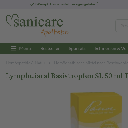
3
E-Rezept:
Heute bestellt,
morgen geliefert
Menü
Bestseller
Sparsets
Schmerzen & Ver
Homöopathie & Natur
Homöopathische Mittel nach Beschwerd
Lymphdiaral Basistropfen SL 50 ml 