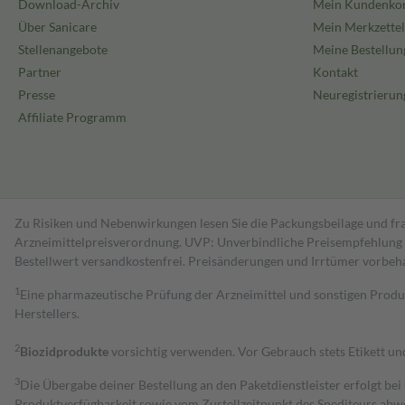
Download-Archiv
Mein Kundenko
Über Sanicare
Mein Merkzettel
Stellenangebote
Meine Bestellun
Partner
Kontakt
Presse
Neuregistrierun
Affiliate Programm
Zu Risiken und Nebenwirkungen lesen Sie die Packungsbeilage und fra
Arzneimittelpreisverordnung. UVP: Unverbindliche Preisempfehlung de
Bestell­wert versand­kosten­frei. Preisänderungen und Irrtümer vorbeh
1
Eine pharmazeutische Prüfung der Arzneimittel und sonstigen Pro
Herstellers.
2
Biozidprodukte
vorsichtig verwenden. Vor Gebrauch stets Etikett u
3
Die Übergabe deiner Bestellung an den Paketdienstleister erfolgt bei
Produktverfügbarkeit sowie vom Zustellzeitpunkt des Spediteurs abwe