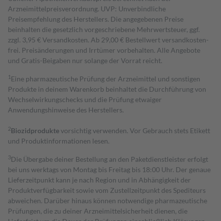
Arzneimittelpreisverordnung. UVP: Unverbindliche
Preisempfehlung des Herstellers. Die angegebenen Preise
beinhalten die gesetzlich vorgeschriebene Mehrwertsteuer, ggf.
zzgl. 3,95 € Versandkosten. Ab 29,00 € Bestell­wert versand­kosten­
frei. Preisänderungen und Irrtümer vorbehalten. Alle Angebote
und Gratis-Beigaben nur solange der Vorrat reicht.
1
Eine pharmazeutische Prüfung der Arzneimittel und sonstigen
Produkte in deinem Warenkorb beinhaltet die Durchführung von
Wechselwirkungschecks und die Prüfung etwaiger
Anwendungshinweise des Herstellers.
2
Biozidprodukte
vorsichtig verwenden. Vor Gebrauch stets Etikett
und Produktinformationen lesen.
3
Die Übergabe deiner Bestellung an den Paketdienstleister erfolgt
bei uns werktags von Montag bis Freitag bis 18:00 Uhr. Der genaue
Lieferzeitpunkt kann je nach Region und in Abhängigkeit der
Produktverfügbarkeit sowie vom Zustellzeitpunkt des Spediteurs
abweichen. Darüber hinaus können notwendige pharmazeutische
Prüfungen, die zu deiner Arzneimittelsicherheit dienen, die