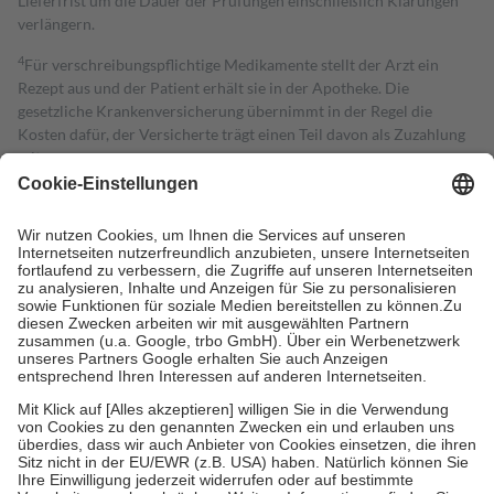
Lieferfrist um die Dauer der Prüfungen einschließlich Klärungen
verlängern.
4
Für verschreibungspflichtige Medikamente stellt der Arzt ein
Rezept aus und der Patient erhält sie in der Apotheke. Die
gesetzliche Krankenversicherung übernimmt in der Regel die
Kosten dafür, der Versicherte trägt einen Teil davon als Zuzahlung
mit.
Grundsätzlich leisten Mitglieder Zuzahlungen in Höhe von zehn
Prozent des Abgabepreises,
mindestens
jedoch
fünf Euro
und
höchstens zehn Euro.
Es sind jedoch nie mehr als die tatsächlichen
Kosten der Leistung zu entrichten.
Diese Regeln gelten grundsätzlich auch für Online-Apotheken.
Bei Heilmitteln und häuslicher Krankenpflege beträgt die
Zuzahlung zehn Prozent der Kosten sowie zehn Euro je
Verordnung.
Um das Engagement der Versicherten für ihre eigene Gesundheit zu
stärken und die besondere Stellung der Familie zu unterstützen,
fallen
keine Zuzahlungen
an bei:
• Kindern und Jugendlichen bis zum vollendeten 18. Lebensjahr
mit Ausnahme der Fahrkosten
• Untersuchungen zur Vorsorge und Früherkennung, die von der