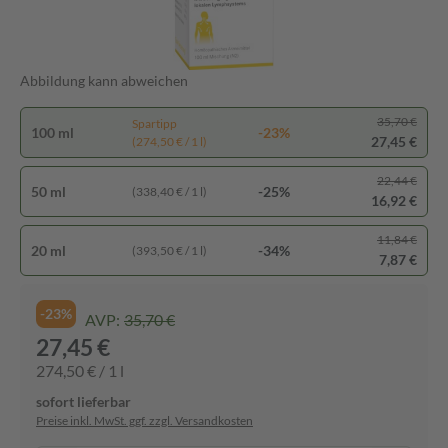
Abbildung kann abweichen
35,70 €
Spartipp
100 ml
-23%
27,45 €
(274,50 € / 1 l)
22,44 €
50 ml
-25%
(338,40 € / 1 l)
16,92 €
11,84 €
20 ml
-34%
(393,50 € / 1 l)
7,87 €
-23%
AVP:
35,70 €
27,45 €
274,50 € / 1 l
sofort lieferbar
Preise inkl. MwSt. ggf. zzgl. Versandkosten