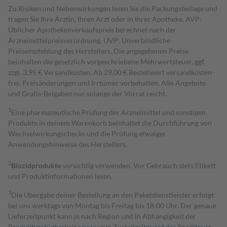
Zu Risiken und Nebenwirkungen lesen Sie die Packungsbeilage und
fragen Sie Ihre Ärztin, Ihren Arzt oder in Ihrer Apotheke. AVP:
Üblicher Apothekenverkaufspreis berechnet nach der
Arzneimittelpreisverordnung. UVP: Unverbindliche
Preisempfehlung des Herstellers. Die angegebenen Preise
beinhalten die gesetzlich vorgeschriebene Mehrwertsteuer, ggf.
zzgl. 3,95 € Versandkosten. Ab 29,00 € Bestell­wert versand­kosten­
frei. Preisänderungen und Irrtümer vorbehalten. Alle Angebote
und Gratis-Beigaben nur solange der Vorrat reicht.
1
Eine pharmazeutische Prüfung der Arzneimittel und sonstigen
Produkte in deinem Warenkorb beinhaltet die Durchführung von
Wechselwirkungschecks und die Prüfung etwaiger
Anwendungshinweise des Herstellers.
2
Biozidprodukte
vorsichtig verwenden. Vor Gebrauch stets Etikett
und Produktinformationen lesen.
3
Die Übergabe deiner Bestellung an den Paketdienstleister erfolgt
bei uns werktags von Montag bis Freitag bis 18:00 Uhr. Der genaue
Lieferzeitpunkt kann je nach Region und in Abhängigkeit der
Produktverfügbarkeit sowie vom Zustellzeitpunkt des Spediteurs