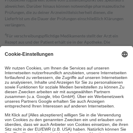
abweichen. Darüber hinaus können notwendige pharmazeutische
Prüfungen, die zu deiner Arzneimittelsicherheit dienen, die
Lieferfrist um die Dauer der Prüfungen einschließlich Klärungen
verlängern.
4
Für verschreibungspflichtige Medikamente stellt der Arzt ein
Rezept aus und der Patient erhält sie in der Apotheke. Die
gesetzliche Krankenversicherung übernimmt in der Regel die
Kosten dafür, der Versicherte trägt einen Teil davon als Zuzahlung
mit.
Grundsätzlich leisten Mitglieder Zuzahlungen in Höhe von zehn
Prozent des Abgabepreises,
mindestens
jedoch
fünf Euro
und
höchstens zehn Euro.
Es sind jedoch nie mehr als die tatsächlichen
Kosten der Leistung zu entrichten.
Diese Regeln gelten grundsätzlich auch für Online-Apotheken.
Bei Heilmitteln und häuslicher Krankenpflege beträgt die
Zuzahlung zehn Prozent der Kosten sowie zehn Euro je
Verordnung.
Um das Engagement der Versicherten für ihre eigene Gesundheit zu
stärken und die besondere Stellung der Familie zu unterstützen,
fallen
keine Zuzahlungen
an bei: