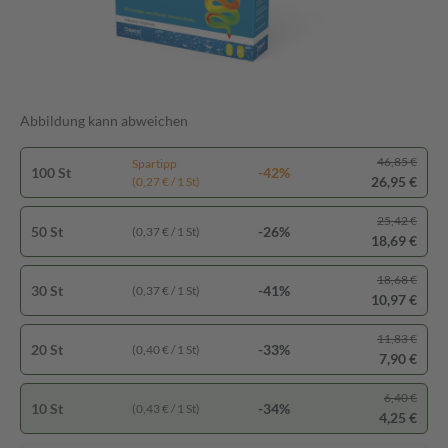
Abbildung kann abweichen
46,85 €
Spartipp
100 St
-42%
26,95 €
(0,27 € / 1 St)
25,42 €
50 St
-26%
(0,37 € / 1 St)
18,69 €
18,68 €
30 St
-41%
(0,37 € / 1 St)
10,97 €
11,83 €
20 St
-33%
(0,40 € / 1 St)
7,90 €
6,40 €
10 St
-34%
(0,43 € / 1 St)
4,25 €