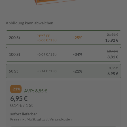
Abbildung kann abweichen
21,31 €
Spartipp
200 St
-25%
15,92 €
(0,08 € / 1 St)
13,40 €
100 St
-34%
(0,09 € / 1 St)
8,81 €
8,85 €
50 St
-21%
(0,14 € / 1 St)
6,95 €
-21%
AVP:
8,85 €
6,95 €
0,14 € / 1 St
sofort lieferbar
Preise inkl. MwSt. ggf. zzgl. Versandkosten