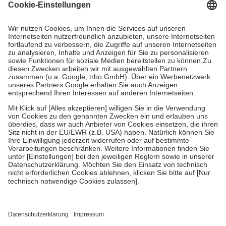
Grundsätzlich leisten Mitglieder Zuzahlungen in Höhe von zehn
Prozent des Abgabepreises,
mindestens
jedoch
fünf Euro
und
höchstens zehn Euro.
Es sind jedoch nie mehr als die tatsächlichen
Kosten der Leistung zu entrichten.
Diese Regeln gelten grundsätzlich auch für Online-Apotheken.
Bei Heilmitteln und häuslicher Krankenpflege beträgt die
Zuzahlung zehn Prozent der Kosten sowie zehn Euro je
Verordnung.
Um das Engagement der Versicherten für ihre eigene Gesundheit zu
stärken und die besondere Stellung der Familie zu unterstützen,
fallen
keine Zuzahlungen
an bei:
• Kindern und Jugendlichen bis zum vollendeten 18. Lebensjahr
mit Ausnahme der Fahrkosten
• Untersuchungen zur Vorsorge und Früherkennung, die von der
GKV getragen werden
• empfohlenen Schutzimpfungen
• Harn- und Blutteststreifen
Wir nutzen Trusted Shops als unabhängigen Dienstleister für die
Einholung von Bewertungen. Trusted Shops hat Maßnahmen
getroffen, um sicherzustellen, dass es sich um echte Bewertungen
handelt. Mehr Informationen findest du hier: