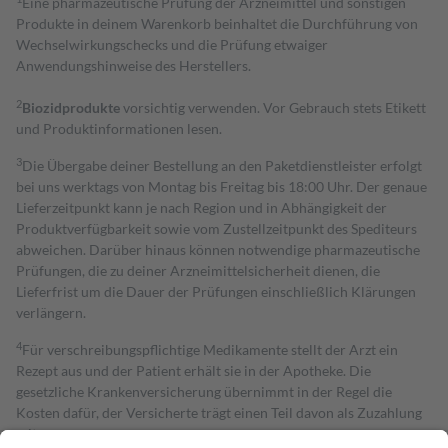
Eine pharmazeutische Prüfung der Arzneimittel und sonstigen
Produkte in deinem Warenkorb beinhaltet die Durchführung von
Wechselwirkungschecks und die Prüfung etwaiger
Anwendungshinweise des Herstellers.
2
Biozidprodukte
vorsichtig verwenden. Vor Gebrauch stets Etikett
und Produktinformationen lesen.
3
Die Übergabe deiner Bestellung an den Paketdienstleister erfolgt
bei uns werktags von Montag bis Freitag bis 18:00 Uhr. Der genaue
Lieferzeitpunkt kann je nach Region und in Abhängigkeit der
Produktverfügbarkeit sowie vom Zustellzeitpunkt des Spediteurs
abweichen. Darüber hinaus können notwendige pharmazeutische
Prüfungen, die zu deiner Arzneimittelsicherheit dienen, die
Lieferfrist um die Dauer der Prüfungen einschließlich Klärungen
verlängern.
4
Für verschreibungspflichtige Medikamente stellt der Arzt ein
Rezept aus und der Patient erhält sie in der Apotheke. Die
gesetzliche Krankenversicherung übernimmt in der Regel die
Kosten dafür, der Versicherte trägt einen Teil davon als Zuzahlung
mit.