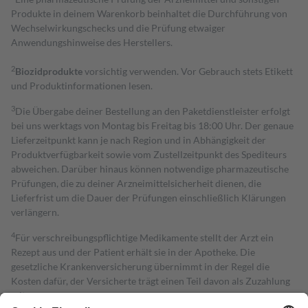
Produkte in deinem Warenkorb beinhaltet die Durchführung von
Wechselwirkungschecks und die Prüfung etwaiger
Anwendungshinweise des Herstellers.
2
Biozidprodukte
vorsichtig verwenden. Vor Gebrauch stets Etikett
und Produktinformationen lesen.
3
Die Übergabe deiner Bestellung an den Paketdienstleister erfolgt
bei uns werktags von Montag bis Freitag bis 18:00 Uhr. Der genaue
Lieferzeitpunkt kann je nach Region und in Abhängigkeit der
Produktverfügbarkeit sowie vom Zustellzeitpunkt des Spediteurs
abweichen. Darüber hinaus können notwendige pharmazeutische
Prüfungen, die zu deiner Arzneimittelsicherheit dienen, die
Lieferfrist um die Dauer der Prüfungen einschließlich Klärungen
verlängern.
4
Für verschreibungspflichtige Medikamente stellt der Arzt ein
Rezept aus und der Patient erhält sie in der Apotheke. Die
gesetzliche Krankenversicherung übernimmt in der Regel die
Kosten dafür, der Versicherte trägt einen Teil davon als Zuzahlung
mit.