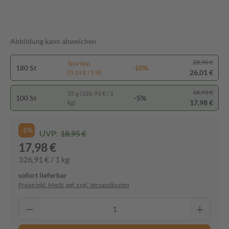
Abbildung kann abweichen
28,90 €
Spartipp
180 St
-10%
26,01 €
(0,14 € / 1 St)
18,95 €
55 g (326,91 € / 1
100 St
-5%
17,98 €
kg)
-5%
UVP:
18,95 €
17,98 €
326,91 € / 1 kg
sofort lieferbar
Preise inkl. MwSt. ggf. zzgl. Versandkosten