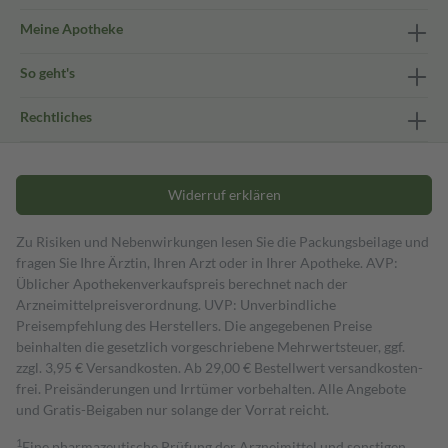
Meine Apotheke
So geht's
Rechtliches
Widerruf erklären
Zu Risiken und Nebenwirkungen lesen Sie die Packungsbeilage und
fragen Sie Ihre Ärztin, Ihren Arzt oder in Ihrer Apotheke. AVP:
Üblicher Apothekenverkaufspreis berechnet nach der
Arzneimittelpreisverordnung. UVP: Unverbindliche
Preisempfehlung des Herstellers. Die angegebenen Preise
beinhalten die gesetzlich vorgeschriebene Mehrwertsteuer, ggf.
zzgl. 3,95 € Versandkosten. Ab 29,00 € Bestell­wert versand­kosten­
frei. Preisänderungen und Irrtümer vorbehalten. Alle Angebote
und Gratis-Beigaben nur solange der Vorrat reicht.
1
Eine pharmazeutische Prüfung der Arzneimittel und sonstigen