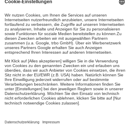
Grundsätzlich leisten Mitglieder Zuzahlungen in Höhe von zehn
Prozent des Abgabepreises,
mindestens
jedoch
fünf Euro
und
höchstens zehn Euro.
Es sind jedoch nie mehr als die tatsächlichen
Kosten der Leistung zu entrichten.
Diese Regeln gelten grundsätzlich auch für Online-Apotheken.
Bei Heilmitteln und häuslicher Krankenpflege beträgt die
Zuzahlung zehn Prozent der Kosten sowie zehn Euro je
Verordnung.
Um das Engagement der Versicherten für ihre eigene Gesundheit zu
stärken und die besondere Stellung der Familie zu unterstützen,
fallen
keine Zuzahlungen
an bei:
• Kindern und Jugendlichen bis zum vollendeten 18. Lebensjahr
mit Ausnahme der Fahrkosten
• Untersuchungen zur Vorsorge und Früherkennung, die von der
GKV getragen werden
• empfohlenen Schutzimpfungen
• Harn- und Blutteststreifen
Wir nutzen Trusted Shops als unabhängigen Dienstleister für die
Einholung von Bewertungen. Trusted Shops hat Maßnahmen
getroffen, um sicherzustellen, dass es sich um echte Bewertungen
handelt. Mehr Informationen findest du hier: