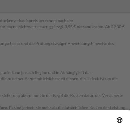
pothekenverkaufspreis berechnet nach der
hriebene Mehrwertsteuer, ggf. zzgl. 3,95 € Versandkosten. Ab 29,00 €
kungschecks und die Prüfung etwaiger Anwendungshinweise des
itpunkt kann je nach Region und in Abhängigkeit der
 zu deiner Arzneimittelsicherheit dienen, die Lieferfrist um die
ersicherung übernimmt in der Regel die Kosten dafür, der Versicherte
Euro.
Es sind jedoch nie mehr als die tatsächlichen Kosten der Leistung