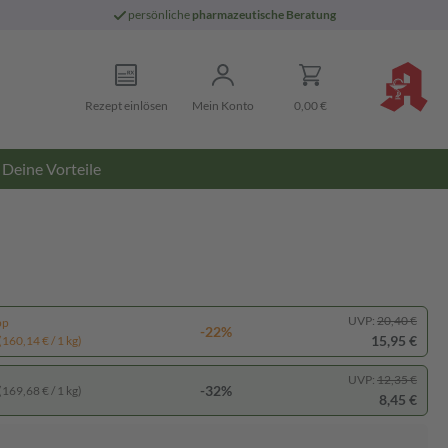
persönliche
pharmazeutische Beratung
Rezept einlösen
Mein Konto
0,00 €
Deine Vorteile
UVP:
20,40 €
pp
-22%
15,95 €
(160,14 € / 1 kg)
UVP:
12,35 €
-32%
(169,68 € / 1 kg)
8,45 €