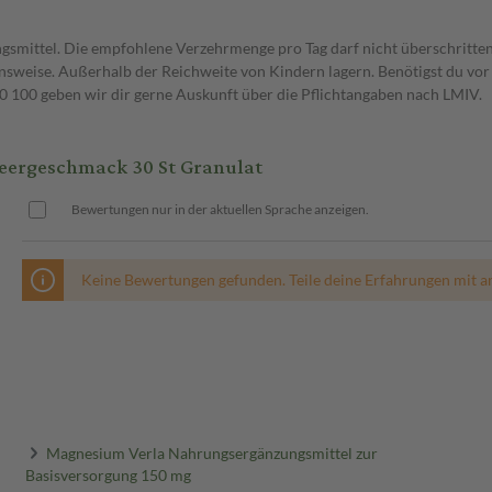
gsmittel. Die empfohlene Verzehrmenge pro Tag darf nicht überschritten
weise. Außerhalb der Reichweite von Kindern lagern. Benötigst du vor 
00 geben wir dir gerne Auskunft über die Pflichtangaben nach LMIV.
eergeschmack 30 St Granulat
Bewertungen nur in der aktuellen Sprache anzeigen.
Keine Bewertungen gefunden. Teile deine Erfahrungen mit a
Magnesium Verla Nahrungsergänzungsmittel zur
Basisversorgung 150 mg