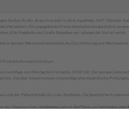
gen Sie Ihre Ärztin, Ihren Arzt oder in Ihrer Apotheke. AVP: Üblicher A
s Herstellers. Die angegebenen Preise beinhalten die gesetzlich vorgesc
alten. Alle Angebote und Gratis-Beigaben nur solange der Vorrat reicht.
dukte in deinem Warenkorb beinhaltet die Durchführung von Wechselwir
nd Produktinformationen lesen.
 uns werktags von Montag bis Freitag bis 18:00 Uhr. Der genaue Lieferze
ichen. Darüber hinaus können notwendige pharmazeutische Prüfungen, die
aus und der Patient erhält sie in der Apotheke. Die gesetzliche Krankenv
ent des Abgabepreises,
mindestens
jedoch
fünf Euro
und
höchstens zehn 
zehn Prozent der Kosten sowie zehn Euro je Verordnung.