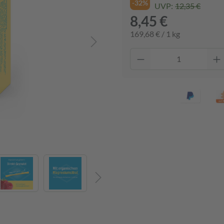
-32%
UVP:
12,35 €
8,45 €
169,68 € / 1 kg