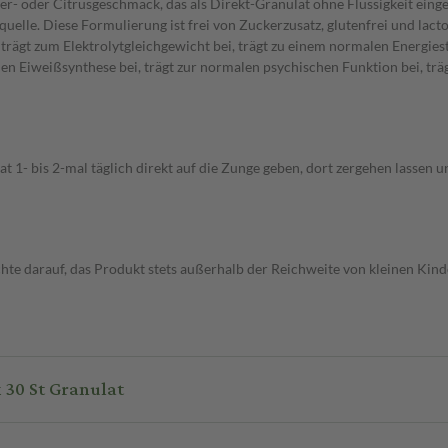
er- oder Citrusgeschmack, das als Direkt-Granulat ohne Flüssigkeit ei
le. Diese Formulierung ist frei von Zuckerzusatz, glutenfrei und lacto
rägt zum Elektrolytgleichgewicht bei, trägt zu einem normalen Energies
alen Eiweißsynthese bei, trägt zur normalen psychischen Funktion bei, tr
t 1- bis 2-mal täglich direkt auf die Zunge geben, dort zergehen lassen 
chte darauf, das Produkt stets außerhalb der Reichweite von kleinen Ki
30 St Granulat