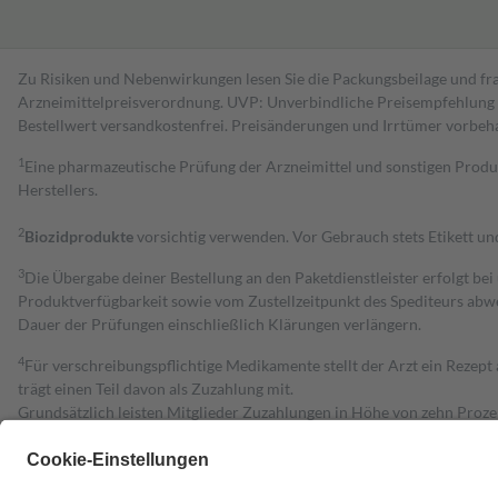
Zu Risiken und Nebenwirkungen lesen Sie die Packungsbeilage und fra
Arzneimittelpreisverordnung. UVP: Unverbindliche Preisempfehlung de
Bestell­wert versand­kosten­frei. Preisänderungen und Irrtümer vorbeh
1
Eine pharmazeutische Prüfung der Arzneimittel und sonstigen Pro
Herstellers.
2
Biozidprodukte
vorsichtig verwenden. Vor Gebrauch stets Etikett u
3
Die Übergabe deiner Bestellung an den Paketdienstleister erfolgt bei
Produktverfügbarkeit sowie vom Zustellzeitpunkt des Spediteurs abwe
Dauer der Prüfungen einschließlich Klärungen verlängern.
4
Für verschreibungspflichtige Medikamente stellt der Arzt ein Rezept 
trägt einen Teil davon als Zuzahlung mit.
Grundsätzlich leisten Mitglieder Zuzahlungen in Höhe von zehn Proz
zu entrichten.
Diese Regeln gelten grundsätzlich auch für Online-Apotheken.
Bei Heilmitteln und häuslicher Krankenpflege beträgt die Zuzahlung 