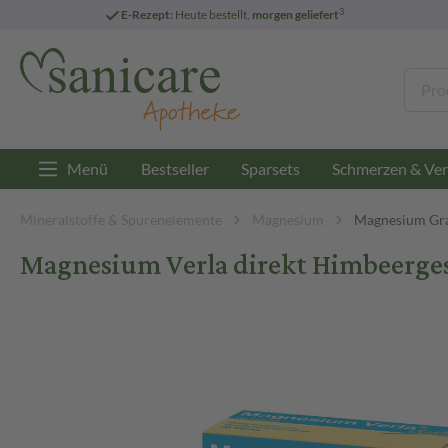
3
E-Rezept:
Heute bestellt,
morgen geliefert
Menü
Bestseller
Sparsets
Schmerzen & Ver
Mineralstoffe & Spurenelemente
Magnesium
Magnesium Gra
Magnesium Verla direkt Himbeerge