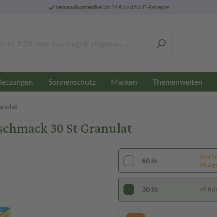
versandkostenfrei
ab 29 € und für E-Rezepte
letzungen
Sonnenschutz
Marken
Themenwelten
nulat
schmack 30 St Granulat
Sparti
60 St
99,6 g 
30 St
49,8 g 