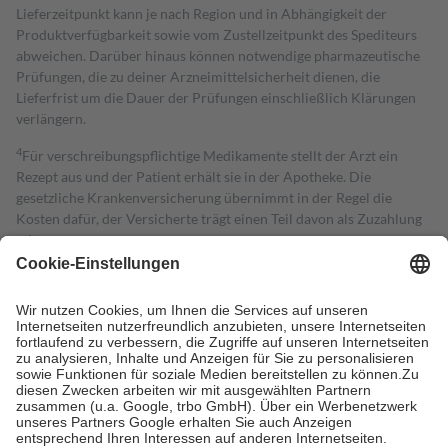
Lieferzeitpunkt kann je nach Region und in Abhängigkeit der
Produktverfügbarkeit sowie vom Zustellzeitpunkt des Spediteurs
abweichen. Darüber hinaus können notwendige pharmazeutische
Prüfungen, die zu deiner Arzneimittelsicherheit dienen, die
Lieferfrist um die Dauer der Prüfungen einschließlich Klärungen
verlängern.
4
Für verschreibungspflichtige Medikamente stellt der Arzt ein
Rezept aus und der Patient erhält sie in der Apotheke. Die
gesetzliche Krankenversicherung übernimmt in der Regel die
Kosten dafür, der Versicherte trägt einen Teil davon als Zuzahlung
mit.
Grundsätzlich leisten Mitglieder Zuzahlungen in Höhe von zehn
Prozent des Abgabepreises,
mindestens
jedoch
fünf Euro
und
höchstens zehn Euro.
Es sind jedoch nie mehr als die tatsächlichen
Kosten der Leistung zu entrichten.
Diese Regeln gelten grundsätzlich auch für Online-Apotheken.
Bei Heilmitteln und häuslicher Krankenpflege beträgt die
Zuzahlung zehn Prozent der Kosten sowie zehn Euro je
Verordnung.
Um das Engagement der Versicherten für ihre eigene Gesundheit zu