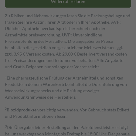
Widerruf erklären
Zu Risiken und Nebenwirkungen lesen Sie die Packungsbeilage und
fragen Sie Ihre Ärztin, Ihren Arzt oder in Ihrer Apotheke. AVP:
Üblicher Apothekenverkaufspreis berechnet nach der
Arzneimittelpreisverordnung. UVP: Unverbindliche
Preisempfehlung des Herstellers. Die angegebenen Preise
beinhalten die gesetzlich vorgeschriebene Mehrwertsteuer, ggf.
zzgl. 3,95 € Versandkosten. Ab 29,00 € Bestell­wert versand­kosten­
frei. Preisänderungen und Irrtümer vorbehalten. Alle Angebote
und Gratis-Beigaben nur solange der Vorrat reicht.
1
Eine pharmazeutische Prüfung der Arzneimittel und sonstigen
Produkte in deinem Warenkorb beinhaltet die Durchführung von
Wechselwirkungschecks und die Prüfung etwaiger
Anwendungshinweise des Herstellers.
2
Biozidprodukte
vorsichtig verwenden. Vor Gebrauch stets Etikett
und Produktinformationen lesen.
3
Die Übergabe deiner Bestellung an den Paketdienstleister erfolgt
bei uns werktags von Montag bis Freitag bis 18:00 Uhr. Der genaue