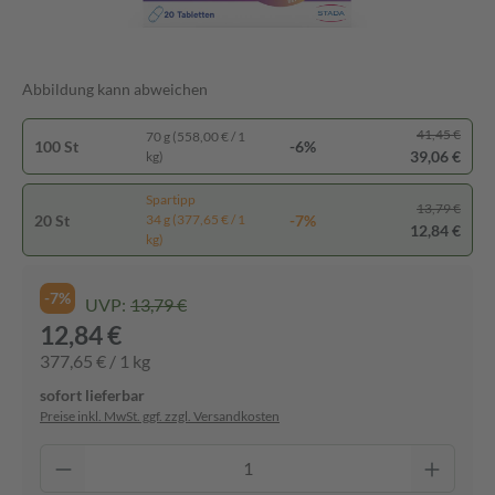
Abbildung kann abweichen
41,45 €
70 g (558,00 € / 1
100 St
-6%
39,06 €
kg)
Spartipp
13,79 €
20 St
-7%
34 g (377,65 € / 1
12,84 €
kg)
-7%
UVP:
13,79 €
12,84 €
377,65 € / 1 kg
sofort lieferbar
Preise inkl. MwSt. ggf. zzgl. Versandkosten