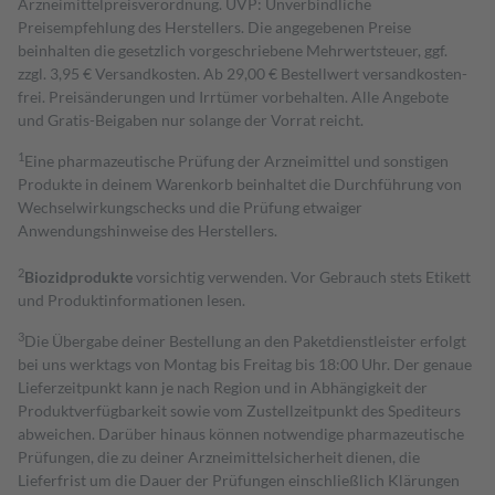
Arzneimittelpreisverordnung. UVP: Unverbindliche
Preisempfehlung des Herstellers. Die angegebenen Preise
beinhalten die gesetzlich vorgeschriebene Mehrwertsteuer, ggf.
zzgl. 3,95 € Versandkosten. Ab 29,00 € Bestell­wert versand­kosten­
frei. Preisänderungen und Irrtümer vorbehalten. Alle Angebote
und Gratis-Beigaben nur solange der Vorrat reicht.
1
Eine pharmazeutische Prüfung der Arzneimittel und sonstigen
Produkte in deinem Warenkorb beinhaltet die Durchführung von
Wechselwirkungschecks und die Prüfung etwaiger
Anwendungshinweise des Herstellers.
2
Biozidprodukte
vorsichtig verwenden. Vor Gebrauch stets Etikett
und Produktinformationen lesen.
3
Die Übergabe deiner Bestellung an den Paketdienstleister erfolgt
bei uns werktags von Montag bis Freitag bis 18:00 Uhr. Der genaue
Lieferzeitpunkt kann je nach Region und in Abhängigkeit der
Produktverfügbarkeit sowie vom Zustellzeitpunkt des Spediteurs
abweichen. Darüber hinaus können notwendige pharmazeutische
Prüfungen, die zu deiner Arzneimittelsicherheit dienen, die
Lieferfrist um die Dauer der Prüfungen einschließlich Klärungen