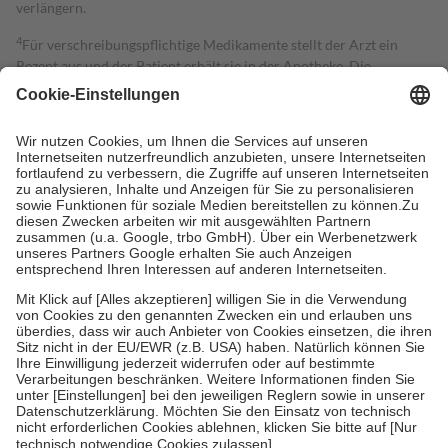
verlängern.
4
Für verschreibungspflichtige Medikamente stellt der Arzt ein
Rezept aus und der Patient erhält sie in der Apotheke. Die
gesetzliche Krankenversicherung übernimmt in der Regel die
Kosten dafür, der Versicherte trägt einen Teil davon als Zuzahlung
mit.
Grundsätzlich leisten Mitglieder Zuzahlungen in Höhe von zehn
Prozent des Abgabepreises,
mindestens
jedoch
fünf Euro
und
höchstens zehn Euro.
Es sind jedoch nie mehr als die tatsächlichen
Kosten der Leistung zu entrichten.
Diese Regeln gelten grundsätzlich auch für Online-Apotheken.
Bei Heilmitteln und häuslicher Krankenpflege beträgt die
Zuzahlung zehn Prozent der Kosten sowie zehn Euro je
Verordnung.
Um das Engagement der Versicherten für ihre eigene Gesundheit zu
stärken und die besondere Stellung der Familie zu unterstützen,
fallen
keine Zuzahlungen
an bei:
• Kindern und Jugendlichen bis zum vollendeten 18. Lebensjahr
mit Ausnahme der Fahrkosten
• Untersuchungen zur Vorsorge und Früherkennung, die von der
GKV getragen werden