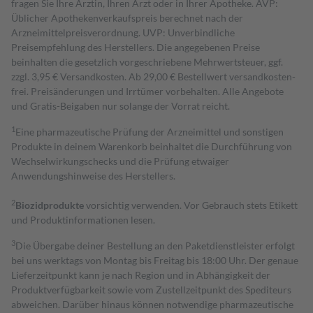
fragen Sie Ihre Ärztin, Ihren Arzt oder in Ihrer Apotheke. AVP:
Üblicher Apothekenverkaufspreis berechnet nach der
Arzneimittelpreisverordnung. UVP: Unverbindliche
Preisempfehlung des Herstellers. Die angegebenen Preise
beinhalten die gesetzlich vorgeschriebene Mehrwertsteuer, ggf.
zzgl. 3,95 € Versandkosten. Ab 29,00 € Bestell­wert versand­kosten­
frei. Preisänderungen und Irrtümer vorbehalten. Alle Angebote
und Gratis-Beigaben nur solange der Vorrat reicht.
1
Eine pharmazeutische Prüfung der Arzneimittel und sonstigen
Produkte in deinem Warenkorb beinhaltet die Durchführung von
Wechselwirkungschecks und die Prüfung etwaiger
Anwendungshinweise des Herstellers.
2
Biozidprodukte
vorsichtig verwenden. Vor Gebrauch stets Etikett
und Produktinformationen lesen.
3
Die Übergabe deiner Bestellung an den Paketdienstleister erfolgt
bei uns werktags von Montag bis Freitag bis 18:00 Uhr. Der genaue
Lieferzeitpunkt kann je nach Region und in Abhängigkeit der
Produktverfügbarkeit sowie vom Zustellzeitpunkt des Spediteurs
abweichen. Darüber hinaus können notwendige pharmazeutische