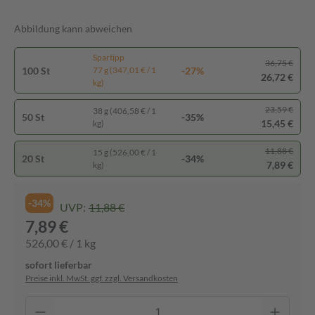
Abbildung kann abweichen
Spartipp
36,75 €
100 St
-27%
77 g (347,01 € / 1
26,72 €
kg)
23,59 €
38 g (406,58 € / 1
50 St
-35%
15,45 €
kg)
11,88 €
15 g (526,00 € / 1
20 St
-34%
7,89 €
kg)
-34%
UVP:
11,88 €
7,89 €
526,00 € / 1 kg
sofort lieferbar
Preise inkl. MwSt. ggf. zzgl. Versandkosten