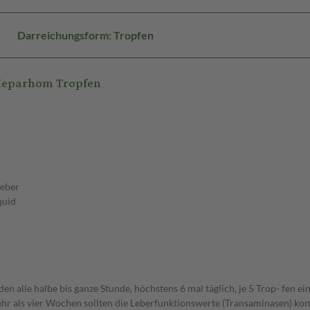
Darreichungsform: Tropfen
Heparhom Tropfen
Leber
quid
den alle halbe bis ganze Stunde, höchstens 6 mal täglich, je 5 Trop- fen 
 als vier Wochen sollten die Leberfunktionswerte (Transaminasen) kont