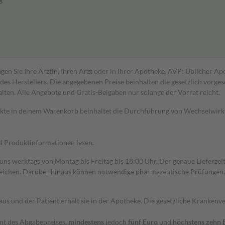
gen Sie Ihre Ärztin, Ihren Arzt oder in Ihrer Apotheke. AVP: Üblicher A
s Herstellers. Die angegebenen Preise beinhalten die gesetzlich vorgesc
alten. Alle Angebote und Gratis-Beigaben nur solange der Vorrat reicht.
dukte in deinem Warenkorb beinhaltet die Durchführung von Wechselwir
nd Produktinformationen lesen.
 uns werktags von Montag bis Freitag bis 18:00 Uhr. Der genaue Lieferze
ichen. Darüber hinaus können notwendige pharmazeutische Prüfungen, die
aus und der Patient erhält sie in der Apotheke. Die gesetzliche Krankenv
ent des Abgabepreises,
mindestens
jedoch
fünf Euro
und
höchstens zehn 