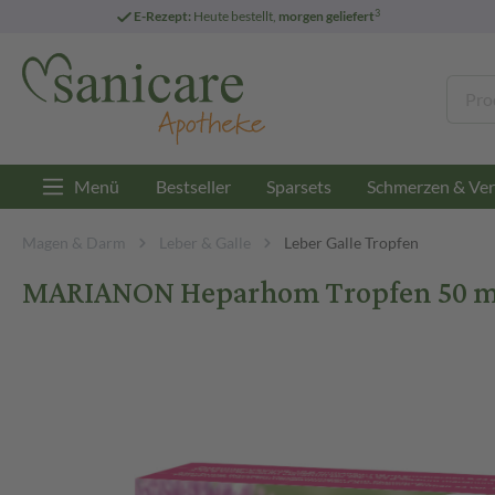
3
E-Rezept:
Heute bestellt,
morgen geliefert
Menü
Bestseller
Sparsets
Schmerzen & Ver
Magen & Darm
Leber & Galle
Leber Galle Tropfen
MARIANON Heparhom Tropfen 50 m