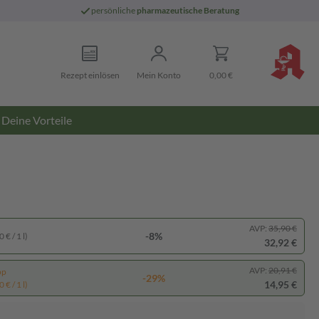
persönliche
pharmazeutische Beratung
Rezept einlösen
Mein Konto
0,00 €
Deine Vorteile
AVP:
35,90 €
-8%
 € / 1 l)
32,92 €
AVP:
20,91 €
pp
-29%
14,95 €
 € / 1 l)