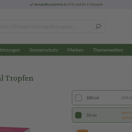
versandkostenfrei
ab 29 € und für E-Rezepte
letzungen
Sonnenschutz
Marken
Themenwelten
l Tropfen
100 ml
(329,20
Sparti
50 ml
(299,00