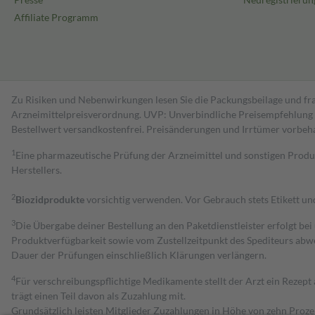
Affiliate Programm
Zu Risiken und Nebenwirkungen lesen Sie die Packungsbeilage und fra
Arzneimittelpreisverordnung. UVP: Unverbindliche Preisempfehlung de
Bestell­wert versand­kosten­frei. Preisänderungen und Irrtümer vorbeh
1
Eine pharmazeutische Prüfung der Arzneimittel und sonstigen Pro
Herstellers.
2
Biozidprodukte
vorsichtig verwenden. Vor Gebrauch stets Etikett u
3
Die Übergabe deiner Bestellung an den Paketdienstleister erfolgt bei
Produktverfügbarkeit sowie vom Zustellzeitpunkt des Spediteurs abwe
Dauer der Prüfungen einschließlich Klärungen verlängern.
4
Für verschreibungspflichtige Medikamente stellt der Arzt ein Rezept 
trägt einen Teil davon als Zuzahlung mit.
Grundsätzlich leisten Mitglieder Zuzahlungen in Höhe von zehn Proz