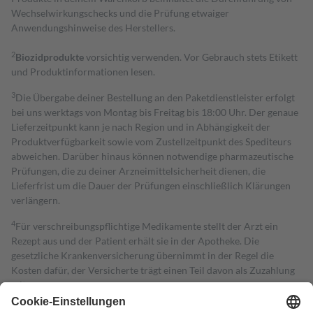
Wechselwirkungschecks und die Prüfung etwaiger
Anwendungshinweise des Herstellers.
2
Biozidprodukte
vorsichtig verwenden. Vor Gebrauch stets Etikett
und Produktinformationen lesen.
3
Die Übergabe deiner Bestellung an den Paketdienstleister erfolgt
bei uns werktags von Montag bis Freitag bis 18:00 Uhr. Der genaue
Lieferzeitpunkt kann je nach Region und in Abhängigkeit der
Produktverfügbarkeit sowie vom Zustellzeitpunkt des Spediteurs
abweichen. Darüber hinaus können notwendige pharmazeutische
Prüfungen, die zu deiner Arzneimittelsicherheit dienen, die
Lieferfrist um die Dauer der Prüfungen einschließlich Klärungen
verlängern.
4
Für verschreibungspflichtige Medikamente stellt der Arzt ein
Rezept aus und der Patient erhält sie in der Apotheke. Die
gesetzliche Krankenversicherung übernimmt in der Regel die
Kosten dafür, der Versicherte trägt einen Teil davon als Zuzahlung
mit.
Grundsätzlich leisten Mitglieder Zuzahlungen in Höhe von zehn