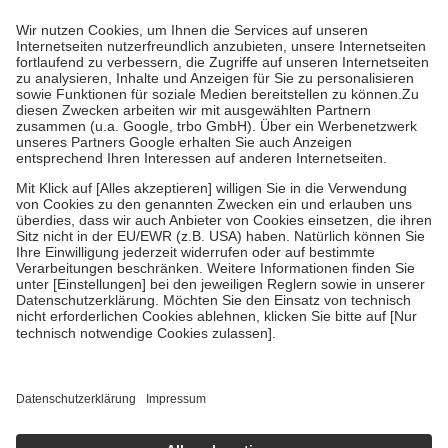
Prozent des Abgabepreises,
mindestens
jedoch
fünf Euro
und
höchstens zehn Euro.
Es sind jedoch nie mehr als die tatsächlichen
Kosten der Leistung zu entrichten.
Diese Regeln gelten grundsätzlich auch für Online-Apotheken.
Bei Heilmitteln und häuslicher Krankenpflege beträgt die
Zuzahlung zehn Prozent der Kosten sowie zehn Euro je
Verordnung.
Um das Engagement der Versicherten für ihre eigene Gesundheit zu
stärken und die besondere Stellung der Familie zu unterstützen,
fallen
keine Zuzahlungen
an bei:
• Kindern und Jugendlichen bis zum vollendeten 18. Lebensjahr
mit Ausnahme der Fahrkosten
• Untersuchungen zur Vorsorge und Früherkennung, die von der
GKV getragen werden
• empfohlenen Schutzimpfungen
• Harn- und Blutteststreifen
Wir nutzen Trusted Shops als unabhängigen Dienstleister für die
Einholung von Bewertungen. Trusted Shops hat Maßnahmen
getroffen, um sicherzustellen, dass es sich um echte Bewertungen
handelt. Mehr Informationen findest du hier:
https://help.etrusted.com/hc/de/articles/4419944605341