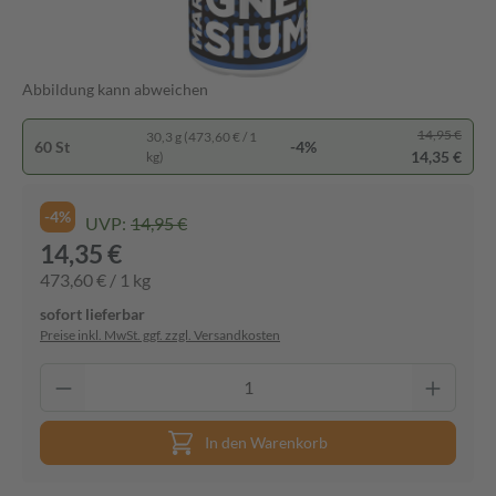
Abbildung kann abweichen
14,95 €
30,3 g (473,60 € / 1
60 St
-4%
14,35 €
kg)
-4%
UVP:
14,95 €
14,35 €
473,60 € / 1 kg
sofort lieferbar
Preise inkl. MwSt. ggf. zzgl. Versandkosten
In den Warenkorb