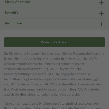
Meine Apotheke
So geht's
Rechtliches
Widerruf erklären
Zu Risiken und Nebenwirkungen lesen Sie die Packungsbeilage und
fragen Sie Ihre Ärztin, Ihren Arzt oder in Ihrer Apotheke. AVP:
Üblicher Apothekenverkaufspreis berechnet nach der
Arzneimittelpreisverordnung. UVP: Unverbindliche
Preisempfehlung des Herstellers. Die angegebenen Preise
beinhalten die gesetzlich vorgeschriebene Mehrwertsteuer, ggf.
zzgl. 3,95 € Versandkosten. Ab 29,00 € Bestell­wert versand­kosten­
frei. Preisänderungen und Irrtümer vorbehalten. Alle Angebote
und Gratis-Beigaben nur solange der Vorrat reicht.
1
Eine pharmazeutische Prüfung der Arzneimittel und sonstigen
Produkte in deinem Warenkorb beinhaltet die Durchführung von