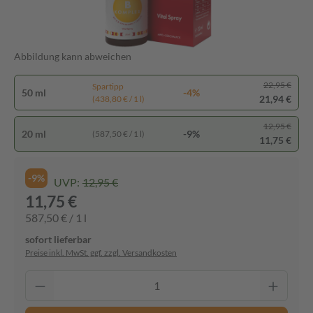
Abbildung kann abweichen
22,95 €
Spartipp
50 ml
-4%
21,94 €
(438,80 € / 1 l)
12,95 €
20 ml
-9%
(587,50 € / 1 l)
11,75 €
-9%
UVP:
12,95 €
11,75 €
587,50 € / 1 l
sofort lieferbar
Preise inkl. MwSt. ggf. zzgl. Versandkosten