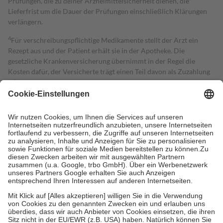
Prüfungen, die zu deiner Arzneimittelsicherheit dienen, die
Lieferfrist um die Dauer der Prüfungen einschließlich Klärungen
verlängern.
4
Für verschreibungspflichtige Medikamente stellt der Arzt ein
Rezept aus und der Patient erhält sie in der Apotheke. Die
gesetzliche Krankenversicherung übernimmt in der Regel die
Kosten dafür, der Versicherte trägt einen Teil davon als Zuzahlung
mit.
Grundsätzlich leisten Mitglieder Zuzahlungen in Höhe von zehn
Prozent des Abgabepreises,
mindestens
jedoch
fünf Euro
und
höchstens zehn Euro.
Es sind jedoch nie mehr als die tatsächlichen
Kosten der Leistung zu entrichten.
Diese Regeln gelten grundsätzlich auch für Online-Apotheken.
Bei Heilmitteln und häuslicher Krankenpflege beträgt die
Zuzahlung zehn Prozent der Kosten sowie zehn Euro je
Verordnung.
Um das Engagement der Versicherten für ihre eigene Gesundheit zu
stärken und die besondere Stellung der Familie zu unterstützen,
fallen
keine Zuzahlungen
an bei:
• Kindern und Jugendlichen bis zum vollendeten 18. Lebensjahr
mit Ausnahme der Fahrkosten