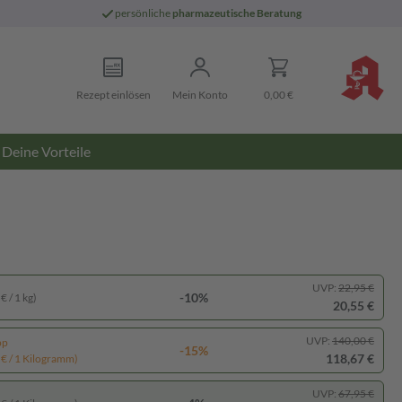
persönliche
pharmazeutische Beratung
Rezept einlösen
Mein Konto
0,00 €
Deine Vorteile
UVP:
22,95 €
-10%
€ / 1 kg)
20,55 €
UVP:
140,00 €
pp
-15%
118,67 €
 € / 1 Kilogramm)
UVP:
67,95 €