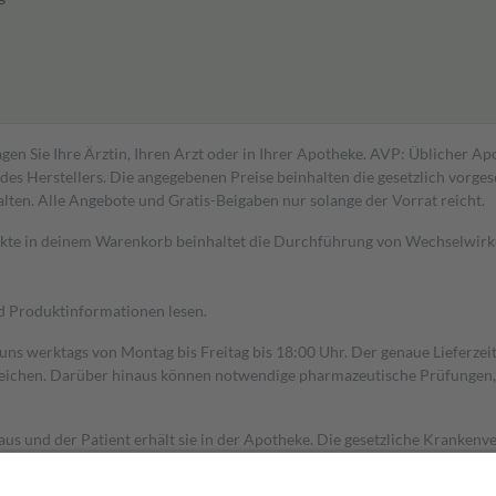
gen Sie Ihre Ärztin, Ihren Arzt oder in Ihrer Apotheke. AVP: Üblicher A
s Herstellers. Die angegebenen Preise beinhalten die gesetzlich vorgesc
alten. Alle Angebote und Gratis-Beigaben nur solange der Vorrat reicht.
dukte in deinem Warenkorb beinhaltet die Durchführung von Wechselwir
nd Produktinformationen lesen.
 uns werktags von Montag bis Freitag bis 18:00 Uhr. Der genaue Lieferze
ichen. Darüber hinaus können notwendige pharmazeutische Prüfungen, die
aus und der Patient erhält sie in der Apotheke. Die gesetzliche Krankenv
ent des Abgabepreises,
mindestens
jedoch
fünf Euro
und
höchstens zehn 