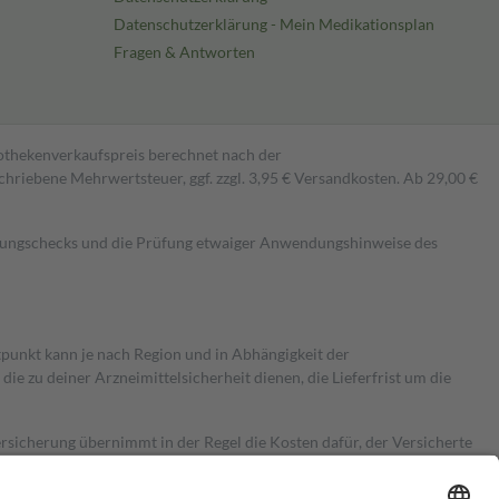
Datenschutzerklärung - Mein Medikationsplan
Fragen & Antworten
pothekenverkaufspreis berechnet nach der
hriebene Mehrwertsteuer, ggf. zzgl. 3,95 € Versandkosten. Ab 29,00 €
kungschecks und die Prüfung etwaiger Anwendungshinweise des
itpunkt kann je nach Region und in Abhängigkeit der
 zu deiner Arzneimittelsicherheit dienen, die Lieferfrist um die
ersicherung übernimmt in der Regel die Kosten dafür, der Versicherte
Euro.
Es sind jedoch nie mehr als die tatsächlichen Kosten der Leistung