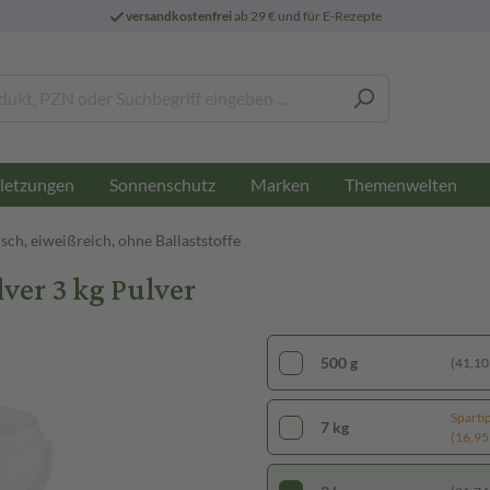
versandkostenfrei
ab 29 € und für E-Rezepte
letzungen
Sonnenschutz
Marken
Themenwelten
sch, eiweißreich, ohne Ballaststoffe
er 3 kg Pulver
500 g
(41,10 
Sparti
7 kg
(16,95