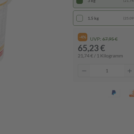
3 kg
(21,74
1.5 kg
(25,09
-4%
UVP:
67,95 €
65,23 €
21,74 € / 1 Kilogramm