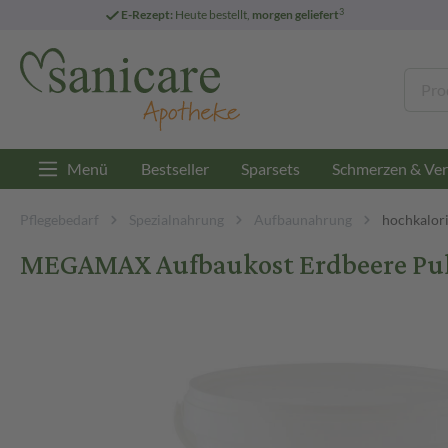
3
E-Rezept:
Heute bestellt,
morgen geliefert
Menü
Bestseller
Sparsets
Schmerzen & Ver
Pflegebedarf
Spezialnahrung
Aufbaunahrung
hochkalori
MEGAMAX Aufbaukost Erdbeere Pulv