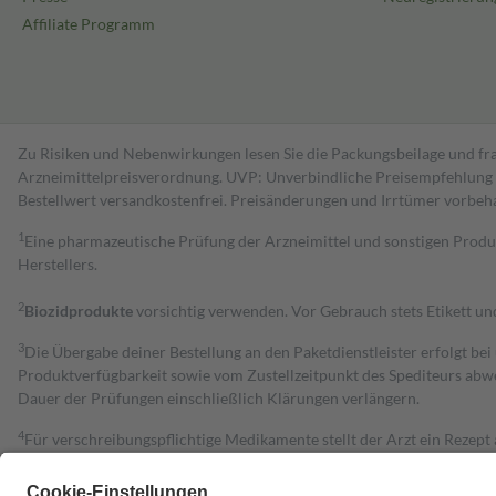
Affiliate Programm
Zu Risiken und Nebenwirkungen lesen Sie die Packungsbeilage und fra
Arzneimittelpreisverordnung. UVP: Unverbindliche Preisempfehlung de
Bestell­wert versand­kosten­frei. Preisänderungen und Irrtümer vorbeh
1
Eine pharmazeutische Prüfung der Arzneimittel und sonstigen Pro
Herstellers.
2
Biozidprodukte
vorsichtig verwenden. Vor Gebrauch stets Etikett u
3
Die Übergabe deiner Bestellung an den Paketdienstleister erfolgt bei
Produktverfügbarkeit sowie vom Zustellzeitpunkt des Spediteurs abwe
Dauer der Prüfungen einschließlich Klärungen verlängern.
4
Für verschreibungspflichtige Medikamente stellt der Arzt ein Rezept 
trägt einen Teil davon als Zuzahlung mit.
Grundsätzlich leisten Mitglieder Zuzahlungen in Höhe von zehn Proz