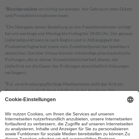
2
Biozidprodukte
vorsichtig verwenden. Vor Gebrauch stets Etikett
und Produktinformationen lesen.
3
Die Übergabe deiner Bestellung an den Paketdienstleister erfolgt
bei uns werktags von Montag bis Freitag bis 18:00 Uhr. Der genaue
Lieferzeitpunkt kann je nach Region und in Abhängigkeit der
Produktverfügbarkeit sowie vom Zustellzeitpunkt des Spediteurs
abweichen. Darüber hinaus können notwendige pharmazeutische
Prüfungen, die zu deiner Arzneimittelsicherheit dienen, die
Lieferfrist um die Dauer der Prüfungen einschließlich Klärungen
verlängern.
4
Für verschreibungspflichtige Medikamente stellt der Arzt ein
Rezept aus und der Patient erhält sie in der Apotheke. Die
gesetzliche Krankenversicherung übernimmt in der Regel die
Kosten dafür, der Versicherte trägt einen Teil davon als Zuzahlung
mit.
Grundsätzlich leisten Mitglieder Zuzahlungen in Höhe von zehn
Prozent des Abgabepreises,
mindestens
jedoch
fünf Euro
und
höchstens zehn Euro.
Es sind jedoch nie mehr als die tatsächlichen
Kosten der Leistung zu entrichten.