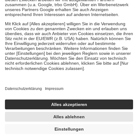
Diese Regeln gelten grundsätzlich auch für Online-Apotheken.
Bei Heilmitteln und häuslicher Krankenpflege beträgt die
Zuzahlung zehn Prozent der Kosten sowie zehn Euro je
Verordnung.
Um das Engagement der Versicherten für ihre eigene Gesundheit zu
stärken und die besondere Stellung der Familie zu unterstützen,
fallen
keine Zuzahlungen
an bei:
• Kindern und Jugendlichen bis zum vollendeten 18. Lebensjahr
mit Ausnahme der Fahrkosten
• Untersuchungen zur Vorsorge und Früherkennung, die von der
GKV getragen werden
• empfohlenen Schutzimpfungen
• Harn- und Blutteststreifen
Wir nutzen Trusted Shops als unabhängigen Dienstleister für die
Einholung von Bewertungen. Trusted Shops hat Maßnahmen
getroffen, um sicherzustellen, dass es sich um echte Bewertungen
handelt. Mehr Informationen findest du hier:
https://help.etrusted.com/hc/de/articles/4419944605341
UVP:
24,95 €