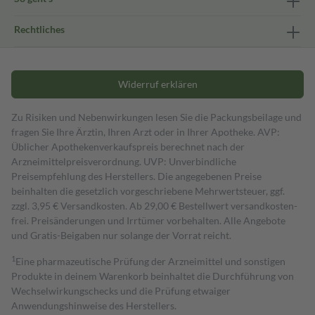
Rechtliches
Widerruf erklären
Zu Risiken und Nebenwirkungen lesen Sie die Packungsbeilage und
fragen Sie Ihre Ärztin, Ihren Arzt oder in Ihrer Apotheke. AVP:
Üblicher Apothekenverkaufspreis berechnet nach der
Arzneimittelpreisverordnung. UVP: Unverbindliche
Preisempfehlung des Herstellers. Die angegebenen Preise
beinhalten die gesetzlich vorgeschriebene Mehrwertsteuer, ggf.
zzgl. 3,95 € Versandkosten. Ab 29,00 € Bestell­wert versand­kosten­
frei. Preisänderungen und Irrtümer vorbehalten. Alle Angebote
und Gratis-Beigaben nur solange der Vorrat reicht.
1
Eine pharmazeutische Prüfung der Arzneimittel und sonstigen
Produkte in deinem Warenkorb beinhaltet die Durchführung von
Wechselwirkungschecks und die Prüfung etwaiger
Anwendungshinweise des Herstellers.