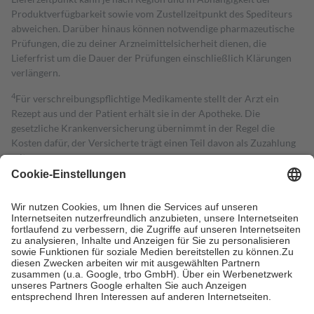
Produktverfügbarkeit sowie vom Zustellzeitpunkt des Spediteurs
abweichen. Darüber hinaus können notwendige pharmazeutische
Prüfungen, die zu deiner Arzneimittelsicherheit dienen, die
Lieferfrist um die Dauer der Prüfungen einschließlich Klärungen
verlängern.
4
Für verschreibungspflichtige Medikamente stellt der Arzt ein
Rezept aus und der Patient erhält sie in der Apotheke. Die
gesetzliche Krankenversicherung übernimmt in der Regel die
Kosten dafür, der Versicherte trägt einen Teil davon als Zuzahlung
mit.
Grundsätzlich leisten Mitglieder Zuzahlungen in Höhe von zehn
Prozent des Abgabepreises,
mindestens
jedoch
fünf Euro
und
höchstens zehn Euro.
Es sind jedoch nie mehr als die tatsächlichen
Kosten der Leistung zu entrichten.
Diese Regeln gelten grundsätzlich auch für Online-Apotheken.
Bei Heilmitteln und häuslicher Krankenpflege beträgt die
Zuzahlung zehn Prozent der Kosten sowie zehn Euro je
Verordnung.
Um das Engagement der Versicherten für ihre eigene Gesundheit zu
stärken und die besondere Stellung der Familie zu unterstützen,