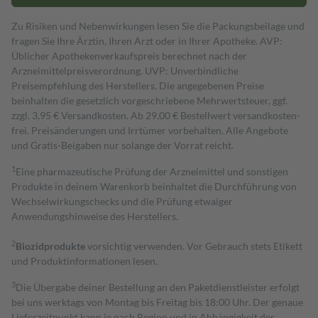
Zu Risiken und Nebenwirkungen lesen Sie die Packungsbeilage und
fragen Sie Ihre Ärztin, Ihren Arzt oder in Ihrer Apotheke. AVP:
Üblicher Apothekenverkaufspreis berechnet nach der
Arzneimittelpreisverordnung. UVP: Unverbindliche
Preisempfehlung des Herstellers. Die angegebenen Preise
beinhalten die gesetzlich vorgeschriebene Mehrwertsteuer, ggf.
zzgl. 3,95 € Versandkosten. Ab 29,00 € Bestell­wert versand­kosten­
frei. Preisänderungen und Irrtümer vorbehalten. Alle Angebote
und Gratis-Beigaben nur solange der Vorrat reicht.
1
Eine pharmazeutische Prüfung der Arzneimittel und sonstigen
Produkte in deinem Warenkorb beinhaltet die Durchführung von
Wechselwirkungschecks und die Prüfung etwaiger
Anwendungshinweise des Herstellers.
2
Biozidprodukte
vorsichtig verwenden. Vor Gebrauch stets Etikett
und Produktinformationen lesen.
3
Die Übergabe deiner Bestellung an den Paketdienstleister erfolgt
bei uns werktags von Montag bis Freitag bis 18:00 Uhr. Der genaue
Lieferzeitpunkt kann je nach Region und in Abhängigkeit der