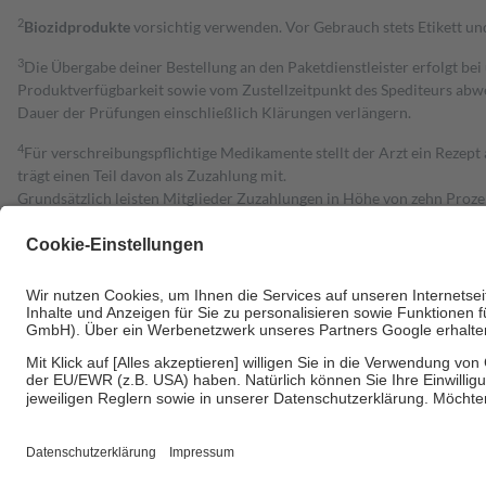
2
Biozidprodukte
vorsichtig verwenden. Vor Gebrauch stets Etikett u
3
Die Übergabe deiner Bestellung an den Paketdienstleister erfolgt bei
Produktverfügbarkeit sowie vom Zustellzeitpunkt des Spediteurs abwe
Dauer der Prüfungen einschließlich Klärungen verlängern.
4
Für verschreibungspflichtige Medikamente stellt der Arzt ein Rezept 
trägt einen Teil davon als Zuzahlung mit.
Grundsätzlich leisten Mitglieder Zuzahlungen in Höhe von zehn Proz
zu entrichten.
Diese Regeln gelten grundsätzlich auch für Online-Apotheken.
Bei Heilmitteln und häuslicher Krankenpflege beträgt die Zuzahlung 
Um das Engagement der Versicherten für ihre eigene Gesundheit zu stä
• Kindern und Jugendlichen bis zum vollendeten 18. Lebensjahr mit
• Untersuchungen zur Vorsorge und Früherkennung, die von der GKV
• empfohlenen Schutzimpfungen
• Harn- und Blutteststreifen
Wir nutzen Trusted Shops als unabhängigen Dienstleister für die Ein
Informationen findest du hier: https://help.etrusted.com/hc/de/arti
Einige Bilder und Inhalte wurden unter Zuhilfenahme künstlicher Intell