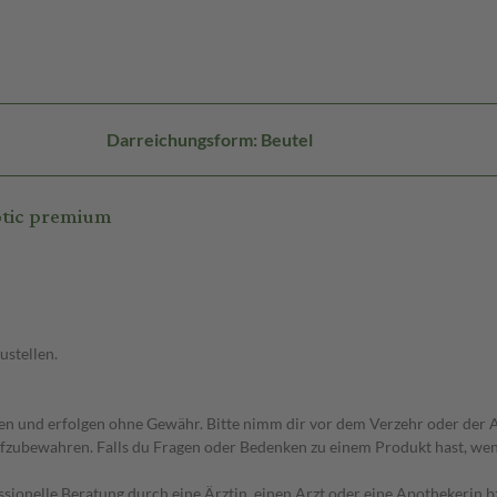
Darreichungsform: Beutel
otic premium
ustellen.
 und erfolgen ohne Gewähr. Bitte nimm dir vor dem Verzehr oder der An
fzubewahren. Falls du Fragen oder Bedenken zu einem Produkt hast, wende
essionelle Beratung durch eine Ärztin, einen Arzt oder eine Apothekerin