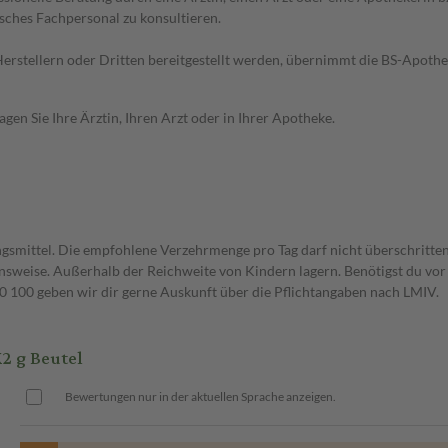
sches Fachpersonal zu konsultieren.
n Herstellern oder Dritten bereitgestellt werden, übernimmt die BS-Apot
en Sie Ihre Ärztin, Ihren Arzt oder in Ihrer Apotheke.
gsmittel. Die empfohlene Verzehrmenge pro Tag darf nicht überschritten
weise. Außerhalb der Reichweite von Kindern lagern. Benötigst du vor 
00 geben wir dir gerne Auskunft über die Pflichtangaben nach LMIV.
2 g Beutel
Bewertungen nur in der aktuellen Sprache anzeigen.