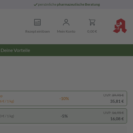
persönliche
pharmazeutische Beratung
Rezept einlösen
Mein Konto
0,00 €
Deine Vorteile
UVP:
39,95 €
pp
-10%
35,81 €
 € / 1 kg)
UVP:
16,95 €
-5%
 € / 1 kg)
16,08 €