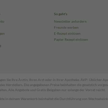
e
So geht's
nto
Newsletter anfordern
Freunde werben
gen
E-Rezept einlösen
Papier Rezept einlösen
g
gen Sie Ihre Ärztin, Ihren Arzt oder in Ihrer Apotheke. AVP: Üblicher A
s Herstellers. Die angegebenen Preise beinhalten die gesetzlich vorgesc
alten. Alle Angebote und Gratis-Beigaben nur solange der Vorrat reicht.
dukte in deinem Warenkorb beinhaltet die Durchführung von Wechselwir