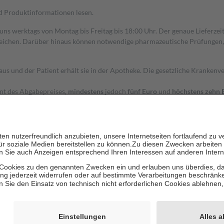
nd Produktinformationen lesen.
 uns werktags von Montag bis Freitag bis 18:00 Uhr. Der genaue Lieferze
ichen. Darüber hinaus können notwendige pharmazeutische Prüfungen, die
aus und der Patient erhält sie in der Apotheke. Die gesetzliche Krankenv
ent des Abgabepreises,
mindestens
jedoch
fünf Euro
und
höchstens zehn 
zehn Prozent der Kosten sowie zehn Euro je Verordnung.
rken und die besondere Stellung der Familie zu unterstützen, fallen
kein
 Ausnahme der Fahrkosten
 getragen werden
holung von Bewertungen. Trusted Shops hat Maßnahmen getroffen, um sic
cles/4419944605341
igenz erstellt.