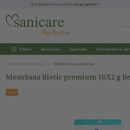
3
E-Rezept:
Heute bestellt,
morgen geliefert
Menü
Bestseller
Sparsets
Schmerzen & Ver
Immunsystem stärken
Weitere Immunstärker
MensSana Biotic premium 10X2 g Be
Vegan