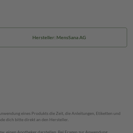
Hersteller: MensSana AG
wendung eines Produkts die Zeit, die Anleitungen, Etiketten und
 dich bitte direkt an den Hersteller.
 bzw. einen Apotheker darstellen. Bei Fragen zur Anwendung,