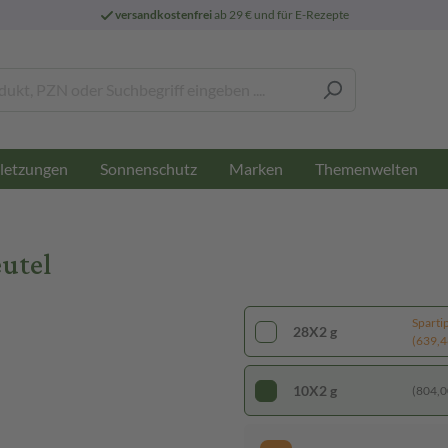
versandkostenfrei
ab 29 € und für E-Rezepte
letzungen
Sonnenschutz
Marken
Themenwelten
utel
Sparti
28X2 g
(639,46
10X2 g
(804,00