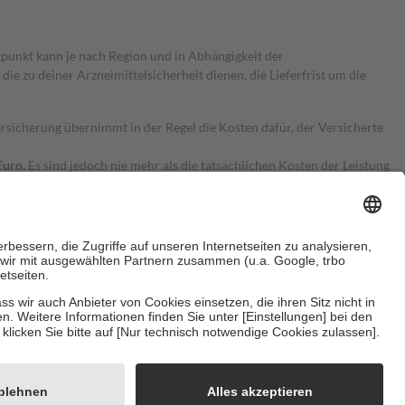
itpunkt kann je nach Region und in Abhängigkeit der
 zu deiner Arzneimittelsicherheit dienen, die Lieferfrist um die
ersicherung übernimmt in der Regel die Kosten dafür, der Versicherte
Euro.
Es sind jedoch nie mehr als die tatsächlichen Kosten der Leistung
e Zuzahlungen
an bei:
herzustellen, dass es sich um echte Bewertungen handelt. Mehr