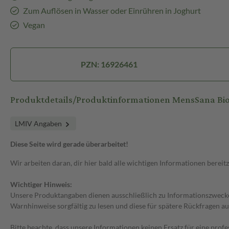
Zum Auflösen in Wasser oder Einrühren in Joghurt
Vegan
PZN: 16926461
Produktdetails/Produktinformationen MensSana Bi
LMIV Angaben
Diese Seite wird gerade überarbeitet!
Wir arbeiten daran, dir hier bald alle wichtigen Informationen bereitz
Wichtiger Hinweis:
Unsere Produktangaben dienen ausschließlich zu Informationszwecken
Warnhinweise sorgfältig zu lesen und diese für spätere Rückfragen au
Bitte beachte, dass unsere Informationen keinen Ersatz für eine prof