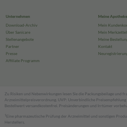
Unternehmen
Meine Apothek
Download-Archiv
Mein Kundenko
Über Sanicare
Mein Merkzettel
Stellenangebote
Meine Bestellun
Partner
Kontakt
Presse
Neuregistrierun
Affiliate Programm
Zu Risiken und Nebenwirkungen lesen Sie die Packungsbeilage und fra
Arzneimittelpreisverordnung. UVP: Unverbindliche Preisempfehlung de
Bestell­wert versand­kosten­frei. Preisänderungen und Irrtümer vorbeh
1
Eine pharmazeutische Prüfung der Arzneimittel und sonstigen Pro
Herstellers.