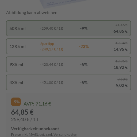
Abbildung kann abweichen
71,16 €
50X5 ml
-9%
(259,40 € / 1 l)
64,85 €
19,34 €
Spartipp
12X5 ml
-23%
14,95 €
(249,17 € / 1 l)
19,96 €
9X5 ml
-5%
(420,44 € / 1 l)
18,92 €
9,53 €
4X5 ml
-5%
(451,00 € / 1 l)
9,02 €
-9%
AVP:
71,16 €
64,85 €
259,40 € / 1 l
Verfügbarkeit unbekannt
Preise inkl. MwSt. ggf. zzgl. Versandkosten