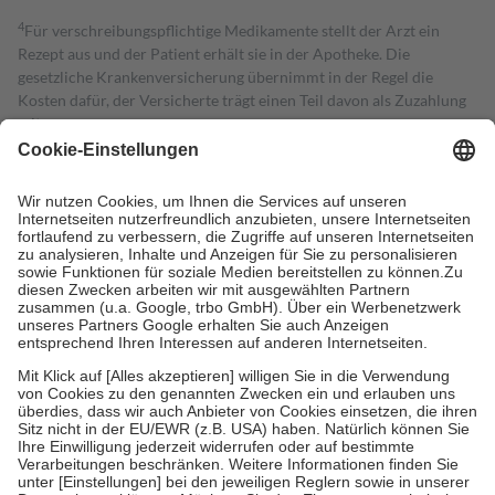
4
Für verschreibungspflichtige Medikamente stellt der Arzt ein
Rezept aus und der Patient erhält sie in der Apotheke. Die
gesetzliche Krankenversicherung übernimmt in der Regel die
Kosten dafür, der Versicherte trägt einen Teil davon als Zuzahlung
mit.
Grundsätzlich leisten Mitglieder Zuzahlungen in Höhe von zehn
Prozent des Abgabepreises,
mindestens
jedoch
fünf Euro
und
höchstens zehn Euro.
Es sind jedoch nie mehr als die tatsächlichen
Kosten der Leistung zu entrichten.
Diese Regeln gelten grundsätzlich auch für Online-Apotheken.
Bei Heilmitteln und häuslicher Krankenpflege beträgt die
Zuzahlung zehn Prozent der Kosten sowie zehn Euro je
Verordnung.
Um das Engagement der Versicherten für ihre eigene Gesundheit zu
stärken und die besondere Stellung der Familie zu unterstützen,
fallen
keine Zuzahlungen
an bei:
• Kindern und Jugendlichen bis zum vollendeten 18. Lebensjahr
mit Ausnahme der Fahrkosten
• Untersuchungen zur Vorsorge und Früherkennung, die von der
GKV getragen werden
• empfohlenen Schutzimpfungen