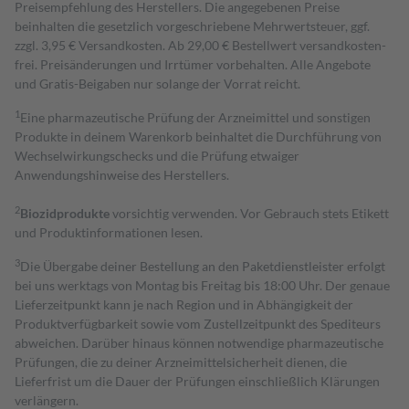
Preisempfehlung des Herstellers. Die angegebenen Preise
beinhalten die gesetzlich vorgeschriebene Mehrwertsteuer, ggf.
zzgl. 3,95 € Versandkosten. Ab 29,00 € Bestell­wert versand­kosten­
frei. Preisänderungen und Irrtümer vorbehalten. Alle Angebote
und Gratis-Beigaben nur solange der Vorrat reicht.
1
Eine pharmazeutische Prüfung der Arzneimittel und sonstigen
Produkte in deinem Warenkorb beinhaltet die Durchführung von
Wechselwirkungschecks und die Prüfung etwaiger
Anwendungshinweise des Herstellers.
2
Biozidprodukte
vorsichtig verwenden. Vor Gebrauch stets Etikett
und Produktinformationen lesen.
3
Die Übergabe deiner Bestellung an den Paketdienstleister erfolgt
bei uns werktags von Montag bis Freitag bis 18:00 Uhr. Der genaue
Lieferzeitpunkt kann je nach Region und in Abhängigkeit der
Produktverfügbarkeit sowie vom Zustellzeitpunkt des Spediteurs
abweichen. Darüber hinaus können notwendige pharmazeutische
Prüfungen, die zu deiner Arzneimittelsicherheit dienen, die
Lieferfrist um die Dauer der Prüfungen einschließlich Klärungen
verlängern.