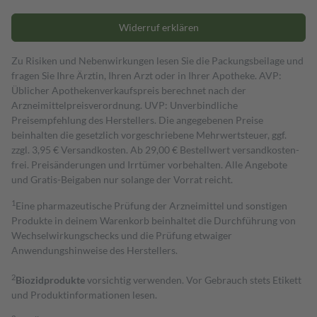
Widerruf erklären
Zu Risiken und Nebenwirkungen lesen Sie die Packungsbeilage und
fragen Sie Ihre Ärztin, Ihren Arzt oder in Ihrer Apotheke. AVP:
Üblicher Apothekenverkaufspreis berechnet nach der
Arzneimittelpreisverordnung. UVP: Unverbindliche
Preisempfehlung des Herstellers. Die angegebenen Preise
beinhalten die gesetzlich vorgeschriebene Mehrwertsteuer, ggf.
zzgl. 3,95 € Versandkosten. Ab 29,00 € Bestell­wert versand­kosten­
frei. Preisänderungen und Irrtümer vorbehalten. Alle Angebote
und Gratis-Beigaben nur solange der Vorrat reicht.
1
Eine pharmazeutische Prüfung der Arzneimittel und sonstigen
Produkte in deinem Warenkorb beinhaltet die Durchführung von
Wechselwirkungschecks und die Prüfung etwaiger
Anwendungshinweise des Herstellers.
2
Biozidprodukte
vorsichtig verwenden. Vor Gebrauch stets Etikett
und Produktinformationen lesen.