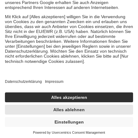
Um das Engagement der Versicherten für ihre eigene Gesundheit zu
stärken und die besondere Stellung der Familie zu unterstützen,
fallen
keine Zuzahlungen
an bei:
• Kindern und Jugendlichen bis zum vollendeten 18. Lebensjahr
mit Ausnahme der Fahrkosten
• Untersuchungen zur Vorsorge und Früherkennung, die von der
GKV getragen werden
• empfohlenen Schutzimpfungen
• Harn- und Blutteststreifen
Wir nutzen Trusted Shops als unabhängigen Dienstleister für die
Einholung von Bewertungen. Trusted Shops hat Maßnahmen
getroffen, um sicherzustellen, dass es sich um echte Bewertungen
handelt. Mehr Informationen findest du hier:
https://help.etrusted.com/hc/de/articles/4419944605341
Einige Bilder und Inhalte wurden unter Zuhilfenahme künstlicher
Intelligenz erstellt.
UVP:
16,16 €
12,95 €