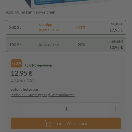
Abbildung kann abweichen
22,85 €
Spartipp
200 St
-21%
17,95 €
(0,09 € / 1 St)
16,16 €
100 St
-20%
(0,13 € / 1 St)
12,95 €
-20%
UVP:
16,16 €
12,95 €
0,13 € / 1 St
sofort lieferbar
Preise inkl. MwSt. ggf. zzgl. Versandkosten
In den Warenkorb