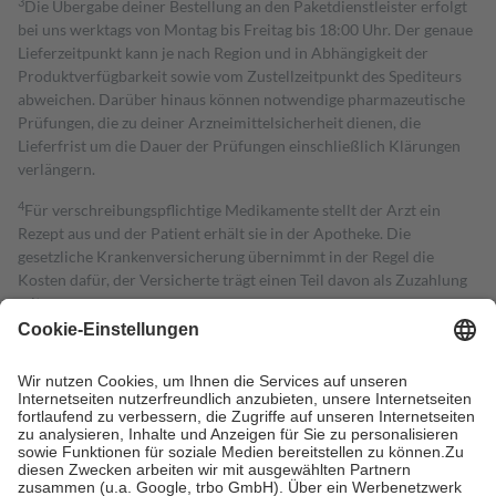
3
Die Übergabe deiner Bestellung an den Paketdienstleister erfolgt
bei uns werktags von Montag bis Freitag bis 18:00 Uhr. Der genaue
Lieferzeitpunkt kann je nach Region und in Abhängigkeit der
Produktverfügbarkeit sowie vom Zustellzeitpunkt des Spediteurs
abweichen. Darüber hinaus können notwendige pharmazeutische
Prüfungen, die zu deiner Arzneimittelsicherheit dienen, die
Lieferfrist um die Dauer der Prüfungen einschließlich Klärungen
verlängern.
4
Für verschreibungspflichtige Medikamente stellt der Arzt ein
Rezept aus und der Patient erhält sie in der Apotheke. Die
gesetzliche Krankenversicherung übernimmt in der Regel die
Kosten dafür, der Versicherte trägt einen Teil davon als Zuzahlung
mit.
Grundsätzlich leisten Mitglieder Zuzahlungen in Höhe von zehn
Prozent des Abgabepreises,
mindestens
jedoch
fünf Euro
und
höchstens zehn Euro.
Es sind jedoch nie mehr als die tatsächlichen
Kosten der Leistung zu entrichten.
Diese Regeln gelten grundsätzlich auch für Online-Apotheken.
Bei Heilmitteln und häuslicher Krankenpflege beträgt die
Zuzahlung zehn Prozent der Kosten sowie zehn Euro je
Verordnung.