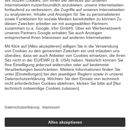
Kosten der Leistung zu entrichten.
Diese Regeln gelten grundsätzlich auch für Online-Apotheken.
Bei Heilmitteln und häuslicher Krankenpflege beträgt die
Zuzahlung zehn Prozent der Kosten sowie zehn Euro je
Verordnung.
Um das Engagement der Versicherten für ihre eigene Gesundheit zu
stärken und die besondere Stellung der Familie zu unterstützen,
fallen
keine Zuzahlungen
an bei:
• Kindern und Jugendlichen bis zum vollendeten 18. Lebensjahr
mit Ausnahme der Fahrkosten
• Untersuchungen zur Vorsorge und Früherkennung, die von der
GKV getragen werden
• empfohlenen Schutzimpfungen
• Harn- und Blutteststreifen
Wir nutzen Trusted Shops als unabhängigen Dienstleister für die
Einholung von Bewertungen. Trusted Shops hat Maßnahmen
getroffen, um sicherzustellen, dass es sich um echte Bewertungen
handelt. Mehr Informationen findest du hier:
https://help.etrusted.com/hc/de/articles/4419944605341
Einige Bilder und Inhalte wurden unter Zuhilfenahme künstlicher