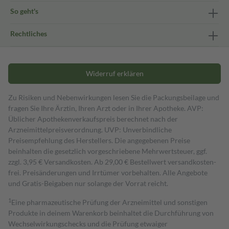
So geht's
Rechtliches
Widerruf erklären
Zu Risiken und Nebenwirkungen lesen Sie die Packungsbeilage und
fragen Sie Ihre Ärztin, Ihren Arzt oder in Ihrer Apotheke. AVP:
Üblicher Apothekenverkaufspreis berechnet nach der
Arzneimittelpreisverordnung. UVP: Unverbindliche
Preisempfehlung des Herstellers. Die angegebenen Preise
beinhalten die gesetzlich vorgeschriebene Mehrwertsteuer, ggf.
zzgl. 3,95 € Versandkosten. Ab 29,00 € Bestell­wert versand­kosten­
frei. Preisänderungen und Irrtümer vorbehalten. Alle Angebote
und Gratis-Beigaben nur solange der Vorrat reicht.
1
Eine pharmazeutische Prüfung der Arzneimittel und sonstigen
Produkte in deinem Warenkorb beinhaltet die Durchführung von
Wechselwirkungschecks und die Prüfung etwaiger