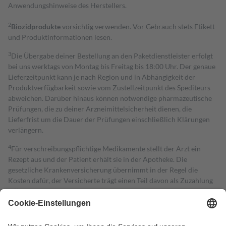
Anwendungshinweise des Herstellers.
2
Biozidprodukte
vorsichtig verwenden. Vor Gebrauch stets Etikett
und Produktinformationen lesen.
3
Die Übergabe deiner Bestellung an den Paketdienstleister erfolgt
bei uns werktags von Montag bis Freitag bis 18:00 Uhr. Der genaue
Lieferzeitpunkt kann je nach Region und in Abhängigkeit der
Produktverfügbarkeit sowie vom Zustellzeitpunkt des Spediteurs
abweichen. Darüber hinaus können notwendige pharmazeutische
Prüfungen, die zu deiner Arzneimittelsicherheit dienen, die
Lieferfrist um die Dauer der Prüfungen einschließlich Klärungen
verlängern.
4
Für verschreibungspflichtige Medikamente stellt der Arzt ein
Rezept aus und der Patient erhält sie in der Apotheke. Die
gesetzliche Krankenversicherung übernimmt in der Regel die
Kosten dafür, der Versicherte trägt einen Teil davon als Zuzahlung
mit.
Grundsätzlich leisten Mitglieder Zuzahlungen in Höhe von zehn
Prozent des Abgabepreises,
mindestens
jedoch
fünf Euro
und
höchstens zehn Euro.
Es sind jedoch nie mehr als die tatsächlichen