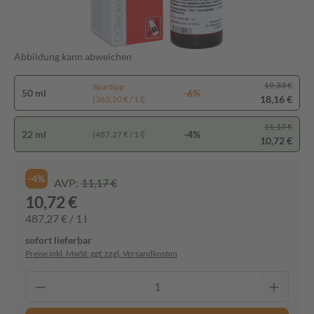
Abbildung kann abweichen
19,33 €
Spartipp
50 ml
-6%
18,16 €
(363,20 € / 1 l)
11,17 €
22 ml
-4%
(487,27 € / 1 l)
10,72 €
-4%
AVP:
11,17 €
10,72 €
487,27 € / 1 l
sofort lieferbar
Preise inkl. MwSt. ggf. zzgl. Versandkosten