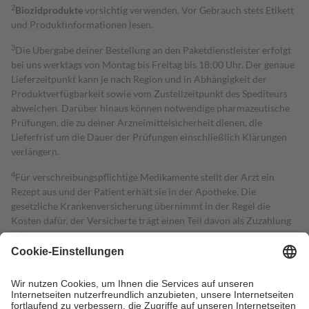
2
Biozidprodukte
vorsichtig verwenden. Vor Gebrauch stets Etikett
und Produktinformationen lesen.
3
Die Übergabe deiner Bestellung an den Paketdienstleister erfolgt
bei uns werktags von Montag bis Freitag bis 18:00 Uhr. Der genaue
Lieferzeitpunkt kann je nach Region und in Abhängigkeit der
Produktverfügbarkeit sowie vom Zustellzeitpunkt des Spediteurs
abweichen. Darüber hinaus können notwendige pharmazeutische
Prüfungen, die zu deiner Arzneimittelsicherheit dienen, die
Lieferfrist um die Dauer der Prüfungen einschließlich Klärungen
verlängern.
4
Für verschreibungspflichtige Medikamente stellt der Arzt ein
Rezept aus und der Patient erhält sie in der Apotheke. Die
gesetzliche Krankenversicherung übernimmt in der Regel die
Kosten dafür, der Versicherte trägt einen Teil davon als Zuzahlung
mit.
Grundsätzlich leisten Mitglieder Zuzahlungen in Höhe von zehn
Prozent des Abgabepreises,
mindestens
jedoch
fünf Euro
und
höchstens zehn Euro.
Es sind jedoch nie mehr als die tatsächlichen
Kosten der Leistung zu entrichten.
Diese Regeln gelten grundsätzlich auch für Online-Apotheken.