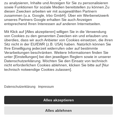
Bei Heilmitteln und häuslicher Krankenpflege beträgt die
Zuzahlung zehn Prozent der Kosten sowie zehn Euro je
Verordnung.
Um das Engagement der Versicherten für ihre eigene Gesundheit zu
stärken und die besondere Stellung der Familie zu unterstützen,
fallen
keine Zuzahlungen
an bei:
• Kindern und Jugendlichen bis zum vollendeten 18. Lebensjahr
mit Ausnahme der Fahrkosten
• Untersuchungen zur Vorsorge und Früherkennung, die von der
GKV getragen werden
• empfohlenen Schutzimpfungen
• Harn- und Blutteststreifen
Wir nutzen Trusted Shops als unabhängigen Dienstleister für die
Einholung von Bewertungen. Trusted Shops hat Maßnahmen
getroffen, um sicherzustellen, dass es sich um echte Bewertungen
handelt. Mehr Informationen findest du hier:
https://help.etrusted.com/hc/de/articles/4419944605341
Einige Bilder und Inhalte wurden unter Zuhilfenahme künstlicher
Intelligenz erstellt.