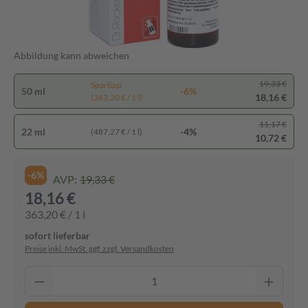
Abbildung kann abweichen
19,33 €
Spartipp
50 ml
-6%
18,16 €
(363,20 € / 1 l)
11,17 €
22 ml
-4%
(487,27 € / 1 l)
10,72 €
-6%
AVP:
19,33 €
18,16 €
363,20 € / 1 l
sofort lieferbar
Preise inkl. MwSt. ggf. zzgl. Versandkosten