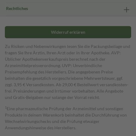
Rechtliches
Widerruf erklären
Zu Risiken und Nebenwirkungen lesen Sie die Packungsbeilage und
fragen Sie Ihre Ärztin, Ihren Arzt oder in Ihrer Apotheke. AVP:
Üblicher Apothekenverkaufspreis berechnet nach der
Arzneimittelpreisverordnung. UVP: Unverbindliche
Preisempfehlung des Herstellers. Die angegebenen Preise
beinhalten die gesetzlich vorgeschriebene Mehrwertsteuer, ggf.
zzgl. 3,95 € Versandkosten. Ab 29,00 € Bestell­wert versand­kosten­
frei. Preisänderungen und Irrtümer vorbehalten. Alle Angebote
und Gratis-Beigaben nur solange der Vorrat reicht.
1
Eine pharmazeutische Prüfung der Arzneimittel und sonstigen
Produkte in deinem Warenkorb beinhaltet die Durchführung von
Wechselwirkungschecks und die Prüfung etwaiger
Anwendungshinweise des Herstellers.