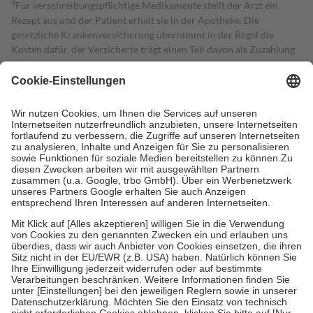
4
Für verschreibungspflichtige Medikamente stellt der Arzt ein
Rezept aus und der Patient erhält sie in der Apotheke. Die
gesetzliche Krankenversicherung übernimmt in der Regel die
Kosten dafür, der Versicherte trägt einen Teil davon als Zuzahlung
mit.
Grundsätzlich leisten Mitglieder Zuzahlungen in Höhe von zehn
Prozent des Abgabepreises,
mindestens
jedoch
fünf Euro
und
höchstens zehn Euro.
Es sind jedoch nie mehr als die tatsächlichen
Kosten der Leistung zu entrichten.
Diese Regeln gelten grundsätzlich auch für Online-Apotheken.
Bei Heilmitteln und häuslicher Krankenpflege beträgt die
Zuzahlung zehn Prozent der Kosten sowie zehn Euro je
Verordnung.
Um das Engagement der Versicherten für ihre eigene Gesundheit zu
stärken und die besondere Stellung der Familie zu unterstützen,
fallen
keine Zuzahlungen
an bei:
• Kindern und Jugendlichen bis zum vollendeten 18. Lebensjahr
mit Ausnahme der Fahrkosten
• Untersuchungen zur Vorsorge und Früherkennung, die von der
GKV getragen werden
• empfohlenen Schutzimpfungen