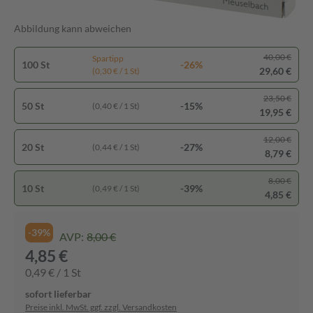
Abbildung kann abweichen
40,00 €
Spartipp
100 St
-26%
29,60 €
(0,30 € / 1 St)
23,50 €
50 St
-15%
(0,40 € / 1 St)
19,95 €
12,00 €
20 St
-27%
(0,44 € / 1 St)
8,79 €
8,00 €
10 St
-39%
(0,49 € / 1 St)
4,85 €
-39%
AVP:
8,00 €
4,85 €
0,49 € / 1 St
sofort lieferbar
Preise inkl. MwSt. ggf. zzgl. Versandkosten