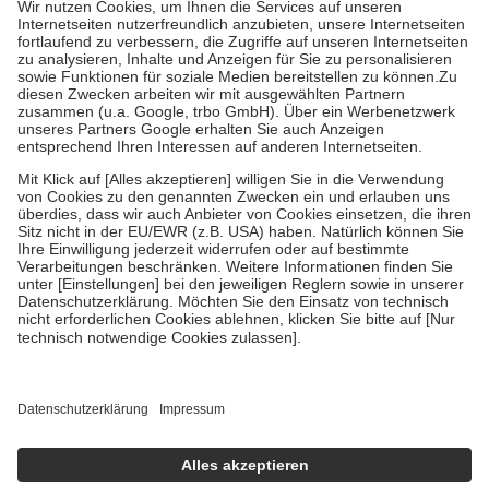
Grundsätzlich leisten Mitglieder Zuzahlungen in Höhe von zehn
Prozent des Abgabepreises,
mindestens
jedoch
fünf Euro
und
höchstens zehn Euro.
Es sind jedoch nie mehr als die tatsächlichen
Kosten der Leistung zu entrichten.
Diese Regeln gelten grundsätzlich auch für Online-Apotheken.
Bei Heilmitteln und häuslicher Krankenpflege beträgt die
Zuzahlung zehn Prozent der Kosten sowie zehn Euro je
Verordnung.
Um das Engagement der Versicherten für ihre eigene Gesundheit zu
stärken und die besondere Stellung der Familie zu unterstützen,
fallen
keine Zuzahlungen
an bei:
• Kindern und Jugendlichen bis zum vollendeten 18. Lebensjahr
mit Ausnahme der Fahrkosten
• Untersuchungen zur Vorsorge und Früherkennung, die von der
GKV getragen werden
• empfohlenen Schutzimpfungen
• Harn- und Blutteststreifen
Wir nutzen Trusted Shops als unabhängigen Dienstleister für die
Einholung von Bewertungen. Trusted Shops hat Maßnahmen
getroffen, um sicherzustellen, dass es sich um echte Bewertungen