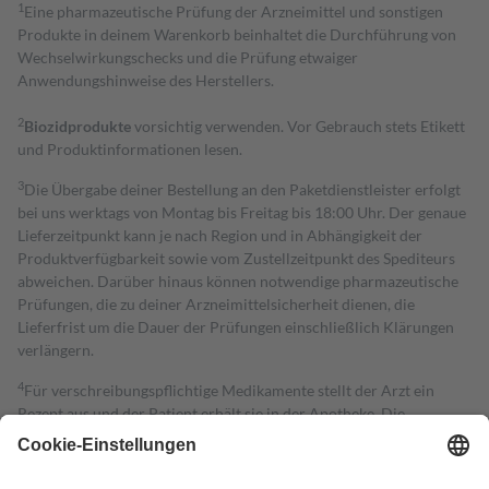
1
Eine pharmazeutische Prüfung der Arzneimittel und sonstigen
Produkte in deinem Warenkorb beinhaltet die Durchführung von
Wechselwirkungschecks und die Prüfung etwaiger
Anwendungshinweise des Herstellers.
2
Biozidprodukte
vorsichtig verwenden. Vor Gebrauch stets Etikett
und Produktinformationen lesen.
3
Die Übergabe deiner Bestellung an den Paketdienstleister erfolgt
bei uns werktags von Montag bis Freitag bis 18:00 Uhr. Der genaue
Lieferzeitpunkt kann je nach Region und in Abhängigkeit der
Produktverfügbarkeit sowie vom Zustellzeitpunkt des Spediteurs
abweichen. Darüber hinaus können notwendige pharmazeutische
Prüfungen, die zu deiner Arzneimittelsicherheit dienen, die
Lieferfrist um die Dauer der Prüfungen einschließlich Klärungen
verlängern.
4
Für verschreibungspflichtige Medikamente stellt der Arzt ein
Rezept aus und der Patient erhält sie in der Apotheke. Die
gesetzliche Krankenversicherung übernimmt in der Regel die
Kosten dafür, der Versicherte trägt einen Teil davon als Zuzahlung
mit.