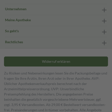
Unternehmen
Meine Apotheke
So geht's
Rechtliches
Widerruf erklären
Zu Risiken und Nebenwirkungen lesen Sie die Packungsbeilage und
fragen Sie Ihre Ärztin, Ihren Arzt oder in Ihrer Apotheke. AVP:
Üblicher Apothekenverkaufspreis berechnet nach der
Arzneimittelpreisverordnung. UVP: Unverbindliche
Preisempfehlung des Herstellers. Die angegebenen Preise
beinhalten die gesetzlich vorgeschriebene Mehrwertsteuer, ggf.
zzgl. 3,95 € Versandkosten. Ab 29,00 € Bestell­wert versand­kosten­
frei. Preisänderungen und Irrtümer vorbehalten. Alle Angebote