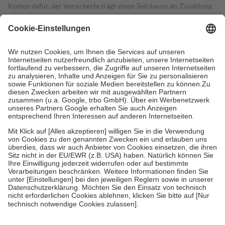
Kosten dafür, der Versicherte trägt einen Teil davon als Zuzahlung
mit.
Grundsätzlich leisten Mitglieder Zuzahlungen in Höhe von zehn
Prozent des Abgabepreises,
mindestens
jedoch
fünf Euro
und
höchstens zehn Euro.
Es sind jedoch nie mehr als die tatsächlichen
Kosten der Leistung zu entrichten.
Diese Regeln gelten grundsätzlich auch für Online-Apotheken.
Bei Heilmitteln und häuslicher Krankenpflege beträgt die
Zuzahlung zehn Prozent der Kosten sowie zehn Euro je
Verordnung.
Um das Engagement der Versicherten für ihre eigene Gesundheit zu
stärken und die besondere Stellung der Familie zu unterstützen,
fallen
keine Zuzahlungen
an bei:
• Kindern und Jugendlichen bis zum vollendeten 18. Lebensjahr
mit Ausnahme der Fahrkosten
• Untersuchungen zur Vorsorge und Früherkennung, die von der
GKV getragen werden
• empfohlenen Schutzimpfungen
• Harn- und Blutteststreifen
Wir nutzen Trusted Shops als unabhängigen Dienstleister für die
Einholung von Bewertungen. Trusted Shops hat Maßnahmen