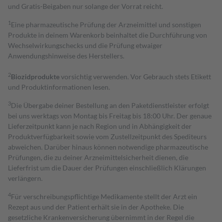
und Gratis-Beigaben nur solange der Vorrat reicht.
1
Eine pharmazeutische Prüfung der Arzneimittel und sonstigen
Produkte in deinem Warenkorb beinhaltet die Durchführung von
Wechselwirkungschecks und die Prüfung etwaiger
Anwendungshinweise des Herstellers.
2
Biozidprodukte
vorsichtig verwenden. Vor Gebrauch stets Etikett
und Produktinformationen lesen.
3
Die Übergabe deiner Bestellung an den Paketdienstleister erfolgt
bei uns werktags von Montag bis Freitag bis 18:00 Uhr. Der genaue
Lieferzeitpunkt kann je nach Region und in Abhängigkeit der
Produktverfügbarkeit sowie vom Zustellzeitpunkt des Spediteurs
abweichen. Darüber hinaus können notwendige pharmazeutische
Prüfungen, die zu deiner Arzneimittelsicherheit dienen, die
Lieferfrist um die Dauer der Prüfungen einschließlich Klärungen
verlängern.
4
Für verschreibungspflichtige Medikamente stellt der Arzt ein
Rezept aus und der Patient erhält sie in der Apotheke. Die
gesetzliche Krankenversicherung übernimmt in der Regel die