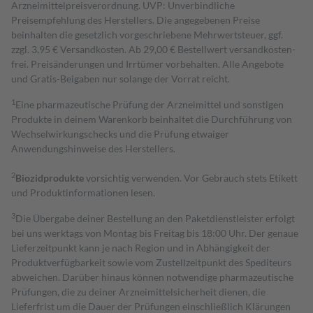
Arzneimittelpreisverordnung. UVP: Unverbindliche
Preisempfehlung des Herstellers. Die angegebenen Preise
beinhalten die gesetzlich vorgeschriebene Mehrwertsteuer, ggf.
zzgl. 3,95 € Versandkosten. Ab 29,00 € Bestell­wert versand­kosten­
frei. Preisänderungen und Irrtümer vorbehalten. Alle Angebote
und Gratis-Beigaben nur solange der Vorrat reicht.
1
Eine pharmazeutische Prüfung der Arzneimittel und sonstigen
Produkte in deinem Warenkorb beinhaltet die Durchführung von
Wechselwirkungschecks und die Prüfung etwaiger
Anwendungshinweise des Herstellers.
2
Biozidprodukte
vorsichtig verwenden. Vor Gebrauch stets Etikett
und Produktinformationen lesen.
3
Die Übergabe deiner Bestellung an den Paketdienstleister erfolgt
bei uns werktags von Montag bis Freitag bis 18:00 Uhr. Der genaue
Lieferzeitpunkt kann je nach Region und in Abhängigkeit der
Produktverfügbarkeit sowie vom Zustellzeitpunkt des Spediteurs
abweichen. Darüber hinaus können notwendige pharmazeutische
Prüfungen, die zu deiner Arzneimittelsicherheit dienen, die
Lieferfrist um die Dauer der Prüfungen einschließlich Klärungen