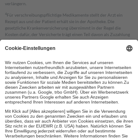
verlängern.
4
Für verschreibungspflichtige Medikamente stellt der Arzt ein
Rezept aus und der Patient erhält sie in der Apotheke. Die
gesetzliche Krankenversicherung übernimmt in der Regel die
Kosten dafür, der Versicherte trägt einen Teil davon als Zuzahlung
mit.
Grundsätzlich leisten Mitglieder Zuzahlungen in Höhe von zehn
Prozent des Abgabepreises,
mindestens
jedoch
fünf Euro
und
höchstens zehn Euro.
Es sind jedoch nie mehr als die tatsächlichen
Kosten der Leistung zu entrichten.
Diese Regeln gelten grundsätzlich auch für Online-Apotheken.
Bei Heilmitteln und häuslicher Krankenpflege beträgt die
Zuzahlung zehn Prozent der Kosten sowie zehn Euro je
Verordnung.
Um das Engagement der Versicherten für ihre eigene Gesundheit zu
stärken und die besondere Stellung der Familie zu unterstützen,
fallen
keine Zuzahlungen
an bei:
• Kindern und Jugendlichen bis zum vollendeten 18. Lebensjahr
mit Ausnahme der Fahrkosten
• Untersuchungen zur Vorsorge und Früherkennung, die von der
GKV getragen werden