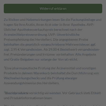
Widerruf erklären
Zu Risiken und Nebenwirkungen lesen Sie die Packungsbeilage und
fragen Sie Ihre Ärztin, Ihren Arzt oder in Ihrer Apotheke. AVP:
Üblicher Apothekenverkaufspreis berechnet nach der
Arzneimittelpreisverordnung. UVP: Unverbindliche
Preisempfehlung des Herstellers. Die angegebenen Preise
beinhalten die gesetzlich vorgeschriebene Mehrwertsteuer, ggf.
zzgl. 3,95 € Versandkosten. Ab 29,00 € Bestell­wert versand­kosten­
frei. Preisänderungen und Irrtümer vorbehalten. Alle Angebote
und Gratis-Beigaben nur solange der Vorrat reicht.
1
Eine pharmazeutische Prüfung der Arzneimittel und sonstigen
Produkte in deinem Warenkorb beinhaltet die Durchführung von
Wechselwirkungschecks und die Prüfung etwaiger
Anwendungshinweise des Herstellers.
2
Biozidprodukte
vorsichtig verwenden. Vor Gebrauch stets Etikett
und Produktinformationen lesen.
3