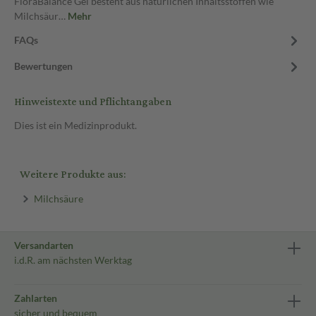
FloraBalance Gel besteht aus natürlichen Inhaltsstoffen wie
Milchsäur…
Mehr
FAQs
Bewertungen
Hinweistexte und Pflichtangaben
Dies ist ein Medizinprodukt.
Weitere Produkte aus:
Milchsäure
Versandarten
i.d.R. am nächsten Werktag
Zahlarten
sicher und bequem