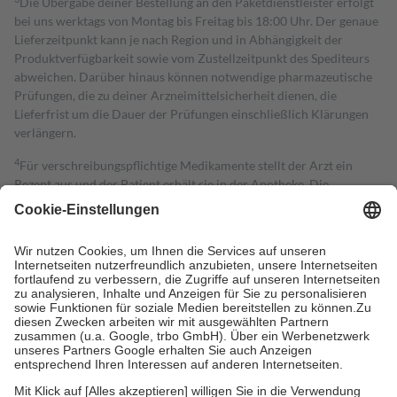
Die Übergabe deiner Bestellung an den Paketdienstleister erfolgt
bei uns werktags von Montag bis Freitag bis 18:00 Uhr. Der genaue
Lieferzeitpunkt kann je nach Region und in Abhängigkeit der
Produktverfügbarkeit sowie vom Zustellzeitpunkt des Spediteurs
abweichen. Darüber hinaus können notwendige pharmazeutische
Prüfungen, die zu deiner Arzneimittelsicherheit dienen, die
Lieferfrist um die Dauer der Prüfungen einschließlich Klärungen
verlängern.
4
Für verschreibungspflichtige Medikamente stellt der Arzt ein
Rezept aus und der Patient erhält sie in der Apotheke. Die
gesetzliche Krankenversicherung übernimmt in der Regel die
Kosten dafür, der Versicherte trägt einen Teil davon als Zuzahlung
mit.
Grundsätzlich leisten Mitglieder Zuzahlungen in Höhe von zehn
Prozent des Abgabepreises,
mindestens
jedoch
fünf Euro
und
höchstens zehn Euro.
Es sind jedoch nie mehr als die tatsächlichen
Kosten der Leistung zu entrichten.
Diese Regeln gelten grundsätzlich auch für Online-Apotheken.
Bei Heilmitteln und häuslicher Krankenpflege beträgt die
Zuzahlung zehn Prozent der Kosten sowie zehn Euro je
Verordnung.