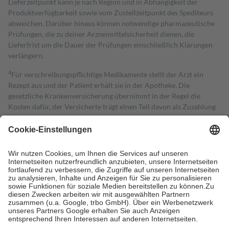
Lieferzeitpunkt kann je nach Region und in Abhängigkeit der
Produktverfügbarkeit sowie vom Zustellzeitpunkt des Spediteurs
abweichen. Darüber hinaus können notwendige pharmazeutische
Prüfungen, die zu deiner Arzneimittelsicherheit dienen, die
Lieferfrist um die Dauer der Prüfungen einschließlich Klärungen
verlängern.
4
Für verschreibungspflichtige Medikamente stellt der Arzt ein
Rezept aus und der Patient erhält sie in der Apotheke. Die
gesetzliche Krankenversicherung übernimmt in der Regel die
Kosten dafür, der Versicherte trägt einen Teil davon als Zuzahlung
mit.
Grundsätzlich leisten Mitglieder Zuzahlungen in Höhe von zehn
Prozent des Abgabepreises,
mindestens
jedoch
fünf Euro
und
höchstens zehn Euro.
Es sind jedoch nie mehr als die tatsächlichen
Kosten der Leistung zu entrichten.
Diese Regeln gelten grundsätzlich auch für Online-Apotheken.
Bei Heilmitteln und häuslicher Krankenpflege beträgt die
Zuzahlung zehn Prozent der Kosten sowie zehn Euro je
Verordnung.
Um das Engagement der Versicherten für ihre eigene Gesundheit zu
stärken und die besondere Stellung der Familie zu unterstützen,