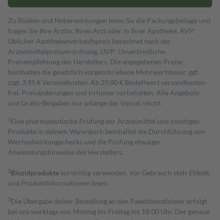
Zu Risiken und Nebenwirkungen lesen Sie die Packungsbeilage und
fragen Sie Ihre Ärztin, Ihren Arzt oder in Ihrer Apotheke. AVP:
Üblicher Apothekenverkaufspreis berechnet nach der
Arzneimittelpreisverordnung. UVP: Unverbindliche
Preisempfehlung des Herstellers. Die angegebenen Preise
beinhalten die gesetzlich vorgeschriebene Mehrwertsteuer, ggf.
zzgl. 3,95 € Versandkosten. Ab 29,00 € Bestell­wert versand­kosten­
frei. Preisänderungen und Irrtümer vorbehalten. Alle Angebote
und Gratis-Beigaben nur solange der Vorrat reicht.
1
Eine pharmazeutische Prüfung der Arzneimittel und sonstigen
Produkte in deinem Warenkorb beinhaltet die Durchführung von
Wechselwirkungschecks und die Prüfung etwaiger
Anwendungshinweise des Herstellers.
2
Biozidprodukte
vorsichtig verwenden. Vor Gebrauch stets Etikett
und Produktinformationen lesen.
3
Die Übergabe deiner Bestellung an den Paketdienstleister erfolgt
bei uns werktags von Montag bis Freitag bis 18:00 Uhr. Der genaue