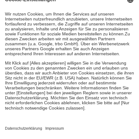
Kosten dafür, der Versicherte trägt einen Teil davon als Zuzahlung
mit.
Grundsätzlich leisten Mitglieder Zuzahlungen in Höhe von zehn
Prozent des Abgabepreises,
mindestens
jedoch
fünf Euro
und
höchstens zehn Euro.
Es sind jedoch nie mehr als die tatsächlichen
Kosten der Leistung zu entrichten.
Diese Regeln gelten grundsätzlich auch für Online-Apotheken.
Bei Heilmitteln und häuslicher Krankenpflege beträgt die
Zuzahlung zehn Prozent der Kosten sowie zehn Euro je
Verordnung.
Um das Engagement der Versicherten für ihre eigene Gesundheit zu
stärken und die besondere Stellung der Familie zu unterstützen,
fallen
keine Zuzahlungen
an bei:
• Kindern und Jugendlichen bis zum vollendeten 18. Lebensjahr
mit Ausnahme der Fahrkosten
• Untersuchungen zur Vorsorge und Früherkennung, die von der
GKV getragen werden
• empfohlenen Schutzimpfungen
• Harn- und Blutteststreifen
Wir nutzen Trusted Shops als unabhängigen Dienstleister für die
Einholung von Bewertungen. Trusted Shops hat Maßnahmen