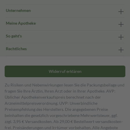
Unternehmen
Meine Apotheke
So geht's
Rechtliches
Widerruf erklären
Zu Risiken und Nebenwirkungen lesen Sie die Packungsbeilage und
fragen Sie Ihre Ärztin, Ihren Arzt oder in Ihrer Apotheke. AVP:
Üblicher Apothekenverkaufspreis berechnet nach der
Arzneimittelpreisverordnung. UVP: Unverbindliche
Preisempfehlung des Herstellers. Die angegebenen Preise
beinhalten die gesetzlich vorgeschriebene Mehrwertsteuer, ggf.
zzgl. 3,95 € Versandkosten. Ab 29,00 € Bestell­wert versand­kosten­
frei. Preisänderungen und Irrtümer vorbehalten. Alle Angebote