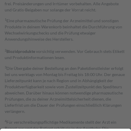
frei. Preisänderungen und Irrtümer vorbehalten. Alle Angebote
und Gratis-Beigaben nur solange der Vorrat reicht.
1
Eine pharmazeutische Prüfung der Arzneimittel und sonstigen
Produkte in deinem Warenkorb beinhaltet die Durchführung von
Wechselwirkungschecks und die Prüfung etwaiger
Anwendungshinweise des Herstellers.
2
Biozidprodukte
vorsichtig verwenden. Vor Gebrauch stets Etikett
und Produktinformationen lesen.
3
Die Übergabe deiner Bestellung an den Paketdienstleister erfolgt
bei uns werktags von Montag bis Freitag bis 18:00 Uhr. Der genaue
Lieferzeitpunkt kann je nach Region und in Abhängigkeit der
Produktverfügbarkeit sowie vom Zustellzeitpunkt des Spediteurs
abweichen. Darüber hinaus können notwendige pharmazeutische
Prüfungen, die zu deiner Arzneimittelsicherheit dienen, die
Lieferfrist um die Dauer der Prüfungen einschließlich Klärungen
verlängern.
4
Für verschreibungspflichtige Medikamente stellt der Arzt ein
Rezept aus und der Patient erhält sie in der Apotheke. Die