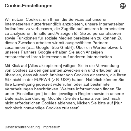
gesetzliche Krankenversicherung übernimmt in der Regel die
Kosten dafür, der Versicherte trägt einen Teil davon als Zuzahlung
mit.
Grundsätzlich leisten Mitglieder Zuzahlungen in Höhe von zehn
Prozent des Abgabepreises,
mindestens
jedoch
fünf Euro
und
höchstens zehn Euro.
Es sind jedoch nie mehr als die tatsächlichen
Kosten der Leistung zu entrichten.
Diese Regeln gelten grundsätzlich auch für Online-Apotheken.
Bei Heilmitteln und häuslicher Krankenpflege beträgt die
Zuzahlung zehn Prozent der Kosten sowie zehn Euro je
Verordnung.
Um das Engagement der Versicherten für ihre eigene Gesundheit zu
stärken und die besondere Stellung der Familie zu unterstützen,
fallen
keine Zuzahlungen
an bei:
• Kindern und Jugendlichen bis zum vollendeten 18. Lebensjahr
mit Ausnahme der Fahrkosten
• Untersuchungen zur Vorsorge und Früherkennung, die von der
GKV getragen werden
• empfohlenen Schutzimpfungen
• Harn- und Blutteststreifen
Wir nutzen Trusted Shops als unabhängigen Dienstleister für die