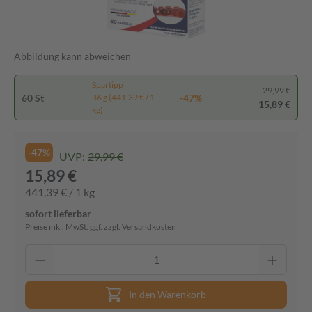
Abbildung kann abweichen
Spartipp
29,99 €
60 St
-47%
36 g (441,39 € / 1
15,89 €
kg)
-47%
UVP:
29,99 €
15,89 €
441,39 € / 1 kg
sofort lieferbar
Preise inkl. MwSt. ggf. zzgl. Versandkosten
In den Warenkorb