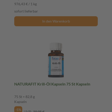
976,43 € / 1 kg
sofort lieferbar
In den Warenkorb
NATURAFIT Krill-Öl Kapseln 75 St Kapseln
75 St = 82,8 g
Kapseln
-5%
UVP:
39,95 €