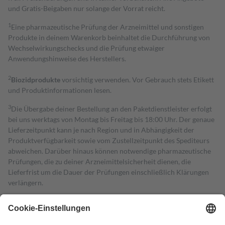
und Gratis-Beigaben nur solange der Vorrat reicht.
1
Eine pharmazeutische Prüfung der Arzneimittel und sonstigen
Produkte in deinem Warenkorb beinhaltet die Durchführung von
Wechselwirkungschecks und die Prüfung etwaiger
Anwendungshinweise des Herstellers.
2
Biozidprodukte
vorsichtig verwenden. Vor Gebrauch stets Etikett
und Produktinformationen lesen.
3
Die Übergabe deiner Bestellung an den Paketdienstleister erfolgt
bei uns werktags von Montag bis Freitag bis 18:00 Uhr. Der genaue
Lieferzeitpunkt kann je nach Region und in Abhängigkeit der
Produktverfügbarkeit sowie vom Zustellzeitpunkt des Spediteurs
abweichen. Darüber hinaus können notwendige pharmazeutische
Prüfungen, die zu deiner Arzneimittelsicherheit dienen, die
Lieferfrist um die Dauer der Prüfungen einschließlich Klärungen
verlängern.
4
Für verschreibungspflichtige Medikamente stellt der Arzt ein
Rezept aus und der Patient erhält sie in der Apotheke. Die
gesetzliche Krankenversicherung übernimmt in der Regel die