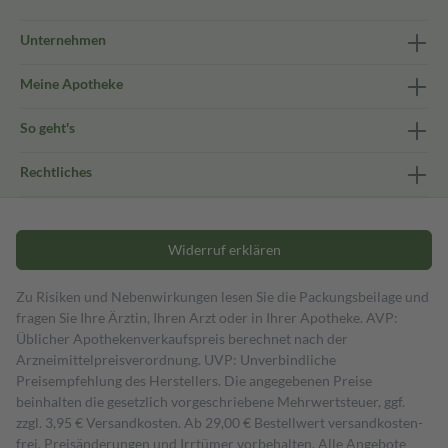
Unternehmen
Meine Apotheke
So geht's
Rechtliches
Widerruf erklären
Zu Risiken und Nebenwirkungen lesen Sie die Packungsbeilage und
fragen Sie Ihre Ärztin, Ihren Arzt oder in Ihrer Apotheke. AVP:
Üblicher Apothekenverkaufspreis berechnet nach der
Arzneimittelpreisverordnung. UVP: Unverbindliche
Preisempfehlung des Herstellers. Die angegebenen Preise
beinhalten die gesetzlich vorgeschriebene Mehrwertsteuer, ggf.
zzgl. 3,95 € Versandkosten. Ab 29,00 € Bestell­wert versand­kosten­
frei. Preisänderungen und Irrtümer vorbehalten. Alle Angebote