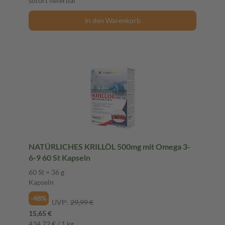
sofort lieferbar
In den Warenkorb
NATÜRLICHES KRILLÖL 500mg mit Omega 3-
6-9 60 St Kapseln
60 St = 36 g
Kapseln
-48%
UVP:
29,99 €
15,65 €
434,72 € / 1 kg