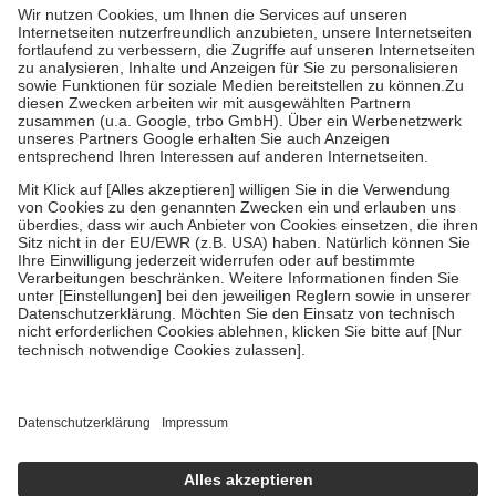
Kosten dafür, der Versicherte trägt einen Teil davon als Zuzahlung
mit.
Grundsätzlich leisten Mitglieder Zuzahlungen in Höhe von zehn
Prozent des Abgabepreises,
mindestens
jedoch
fünf Euro
und
höchstens zehn Euro.
Es sind jedoch nie mehr als die tatsächlichen
Kosten der Leistung zu entrichten.
Diese Regeln gelten grundsätzlich auch für Online-Apotheken.
Bei Heilmitteln und häuslicher Krankenpflege beträgt die
Zuzahlung zehn Prozent der Kosten sowie zehn Euro je
Verordnung.
Um das Engagement der Versicherten für ihre eigene Gesundheit zu
stärken und die besondere Stellung der Familie zu unterstützen,
fallen
keine Zuzahlungen
an bei:
• Kindern und Jugendlichen bis zum vollendeten 18. Lebensjahr
mit Ausnahme der Fahrkosten
• Untersuchungen zur Vorsorge und Früherkennung, die von der
GKV getragen werden
• empfohlenen Schutzimpfungen
• Harn- und Blutteststreifen
Wir nutzen Trusted Shops als unabhängigen Dienstleister für die