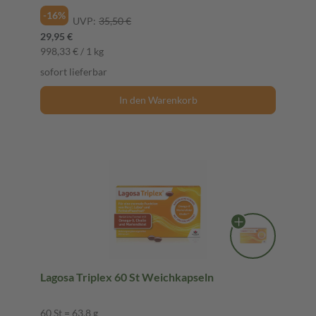
-16%
UVP:
35,50 €
29,95 €
998,33 € / 1 kg
sofort lieferbar
In den Warenkorb
Lagosa Triplex 60 St Weichkapseln
60 St = 63,8 g