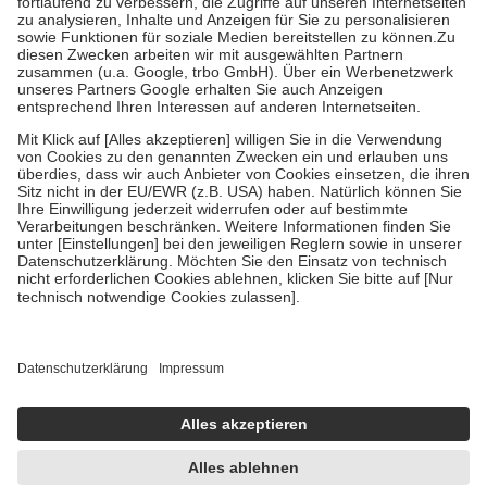
höchstens zehn Euro.
Es sind jedoch nie mehr als die tatsächlichen
Kosten der Leistung zu entrichten.
Diese Regeln gelten grundsätzlich auch für Online-Apotheken.
Bei Heilmitteln und häuslicher Krankenpflege beträgt die
Zuzahlung zehn Prozent der Kosten sowie zehn Euro je
Verordnung.
Um das Engagement der Versicherten für ihre eigene Gesundheit zu
stärken und die besondere Stellung der Familie zu unterstützen,
fallen
keine Zuzahlungen
an bei:
• Kindern und Jugendlichen bis zum vollendeten 18. Lebensjahr
mit Ausnahme der Fahrkosten
• Untersuchungen zur Vorsorge und Früherkennung, die von der
GKV getragen werden
• empfohlenen Schutzimpfungen
• Harn- und Blutteststreifen
Wir nutzen Trusted Shops als unabhängigen Dienstleister für die
Einholung von Bewertungen. Trusted Shops hat Maßnahmen
getroffen, um sicherzustellen, dass es sich um echte Bewertungen
handelt. Mehr Informationen findest du hier:
https://help.etrusted.com/hc/de/articles/4419944605341