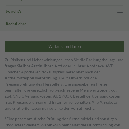
So geht's
Rechtliches
Widerruf erklären
Zu Risiken und Nebenwirkungen lesen Sie die Packungsbeilage und
fragen Sie Ihre Ärztin, Ihren Arzt oder in Ihrer Apotheke. AVP:
Üblicher Apothekenverkaufspreis berechnet nach der
Arzneimittelpreisverordnung. UVP: Unverbindliche
Preisempfehlung des Herstellers. Die angegebenen Preise
beinhalten die gesetzlich vorgeschriebene Mehrwertsteuer, ggf.
zzgl. 3,95 € Versandkosten. Ab 29,00 € Bestell­wert versand­kosten­
frei. Preisänderungen und Irrtümer vorbehalten. Alle Angebote
und Gratis-Beigaben nur solange der Vorrat reicht.
1
Eine pharmazeutische Prüfung der Arzneimittel und sonstigen
Produkte in deinem Warenkorb beinhaltet die Durchführung von