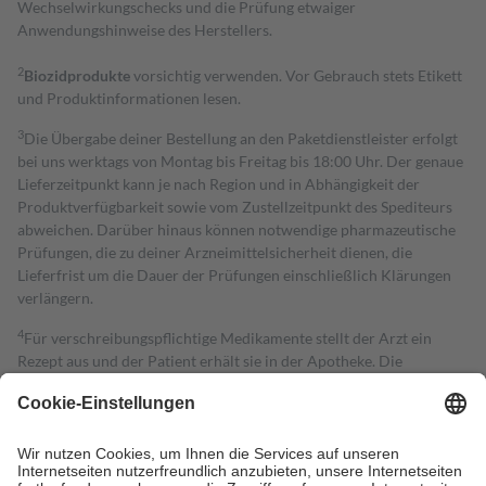
Wechselwirkungschecks und die Prüfung etwaiger
Anwendungshinweise des Herstellers.
2
Biozidprodukte
vorsichtig verwenden. Vor Gebrauch stets Etikett
und Produktinformationen lesen.
3
Die Übergabe deiner Bestellung an den Paketdienstleister erfolgt
bei uns werktags von Montag bis Freitag bis 18:00 Uhr. Der genaue
Lieferzeitpunkt kann je nach Region und in Abhängigkeit der
Produktverfügbarkeit sowie vom Zustellzeitpunkt des Spediteurs
abweichen. Darüber hinaus können notwendige pharmazeutische
Prüfungen, die zu deiner Arzneimittelsicherheit dienen, die
Lieferfrist um die Dauer der Prüfungen einschließlich Klärungen
verlängern.
4
Für verschreibungspflichtige Medikamente stellt der Arzt ein
Rezept aus und der Patient erhält sie in der Apotheke. Die
gesetzliche Krankenversicherung übernimmt in der Regel die
Kosten dafür, der Versicherte trägt einen Teil davon als Zuzahlung
mit.
Grundsätzlich leisten Mitglieder Zuzahlungen in Höhe von zehn
Prozent des Abgabepreises,
mindestens
jedoch
fünf Euro
und