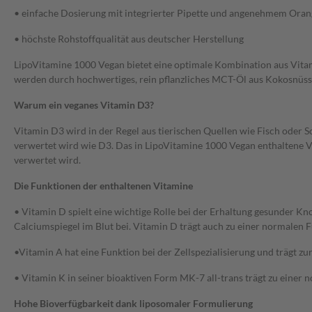
• einfache Dosierung mit integrierter Pipette und angenehmem Or
• höchste Rohstoffqualität aus deutscher Herstellung
LipoVitamine 1000 Vegan bietet eine optimale Kombination aus Vitami
werden durch hochwertiges, rein pflanzliches MCT-Öl aus Kokosnü
Warum ein veganes Vitamin D3?
Vitamin D3 wird in der Regel aus tierischen Quellen wie Fisch oder 
verwertet wird wie D3. Das in LipoVitamine 1000 Vegan enthaltene V
verwertet wird.
Die Funktionen der enthaltenen Vitamine
• Vitamin D spielt eine wichtige Rolle bei der Erhaltung gesunder
Calciumspiegel im Blut bei. Vitamin D trägt auch zu einer normalen
•Vitamin A hat eine Funktion bei der Zellspezialisierung und trägt z
• Vitamin K in seiner bioaktiven Form MK-7 all-trans trägt zu einer
Hohe Bioverfügbarkeit dank liposomaler Formulierung