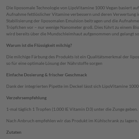
Die liposomale Technologie von LipoVitamine 1000 Vegan basiert auf
Aufnahme fettlöslicher Vitamine verbessern und deren Verwertung im 
Stabilisierung der liposomalen Emulsion beitragen und die Aufnahme
Tröpfchen vor – nur wenige Nanometer groß. Dies führt zu einem Biove
wird bereits über die Mundschleimhaut aufgenommen und gelangt so sch
Warum ist die Flüssigkeit milchig?
Die milchige Färbung des Produkts ist ein Qualitätsmerkmal der lipos
so für eine optimale Lösung der Nährstoffe sorgen
Einfache Dosierung & frischer Geschmack
Dank der integrierten Pipette im Deckel lässt sich LipoVitamine 10
Verzehrsempfehlung
1-mal täglich 1 Tropfen (1.000 IE Vitamin D3) unter die Zunge gebe
Nach Anbruch empfehlen wir das Produkt im Kühlschrank zu lagern.
Zutaten