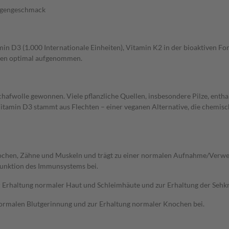
angengeschmack
n D3 (1.000 Internationale Einheiten), Vitamin K2 in der bioaktiven Fo
ssen optimal aufgenommen.
Schafwolle gewonnen. Viele pflanzliche Quellen, insbesondere Pilze, enth
itamin D3 stammt aus Flechten – einer veganen Alternative, die chemisc
 Knochen, Zähne und Muskeln und trägt zu einer normalen Aufnahme/Ver
 Funktion des Immunsystems bei.
ur Erhaltung normaler Haut und Schleimhäute und zur Erhaltung der Sehkr
 normalen Blutgerinnung und zur Erhaltung normaler Knochen bei.