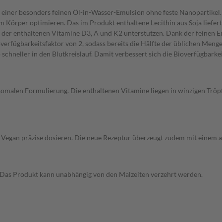
 einer besonders feinen Öl-in-Wasser-Emulsion ohne feste Nanopartikel
Körper optimieren. Das im Produkt enthaltene Lecithin aus Soja liefert
 der enthaltenen Vitamine D3, A und K2 unterstützen. Dank der feinen E
rfügbarkeitsfaktor von 2, sodass bereits die Hälfte der üblichen Menge a
neller in den Blutkreislauf. Damit verbessert sich die Bioverfügbarkeit 
omalen Formulierung. Die enthaltenen Vitamine liegen in winzigen Tröpfc
00 Vegan präzise dosieren. Die neue Rezeptur überzeugt zudem mit eine
n. Das Produkt kann unabhängig von den Malzeiten verzehrt werden.