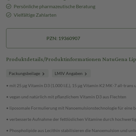
Persönliche pharmazeutische Beratung
Vielfältige Zahlarten
PZN: 19360907
Produktdetails/Produktinformationen NatuGena Li
Packungsbeilage
LMIV Angaben
• mit 25 μg Vitamin D3 (1.000 I.E.), 15 μg Vitamin K2 MK-7 all-trans
• vegan und natürlich mit pflanzlichem Vitamin D3 aus Flechten
• liposomale Formulierung mit Nanoemulsionstechnologie für eine 
• verbesserte Aufnahme der fettlöslichen Vitamine durch hochwert
• Phospholipide aus Lecithin stabilisieren die Nanoemulsion und un