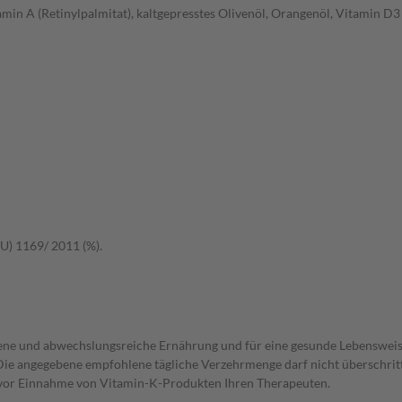
min A (Retinylpalmitat), kaltgepresstes Olivenöl, Orangenöl, Vitamin D3 
U) 1169/ 2011 (%).
ogene und abwechslungsreiche Ernährung und für eine gesunde Lebenswei
. Die angegebene empfohlene tägliche Verzehrmenge darf nicht überschr
te vor Einnahme von Vitamin-K-Produkten Ihren Therapeuten.