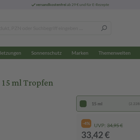
versandkostenfrei
ab 29 € und für E-Rezepte
letzungen
Sonnenschutz
Marken
Themenwelten
 15 ml Tropfen
15 ml
(2.228,
-4%
UVP:
34,95 €
33,42 €