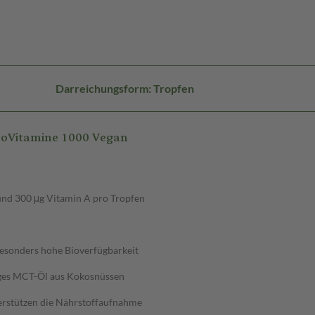
Darreichungsform: Tropfen
poVitamine 1000 Vegan
 und 300 μg Vitamin A pro Tropfen
besonders hohe Bioverfügbarkeit
iges MCT-Öl aus Kokosnüssen
terstützen die Nährstoffaufnahme