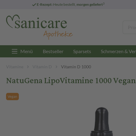
3
E-Rezept:
Heute bestellt,
morgen geliefert
Menü
Bestseller
Sparsets
Schmerzen & Ver
Vitamine
Vitamin D
Vitamin D 1000
NatuGena LipoVitamine 1000 Vegan
Vegan