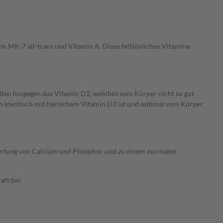
rm MK-7 all-trans und Vitamin A. Diese fettlöslichen Vitamine
alten hingegen das Vitamin D2, welches vom Körper nicht so gut
h identisch mit tierischem Vitamin D3 ist und optimal vom Körper
wertung von Calcium und Phosphor und zu einem normalen
aft bei.