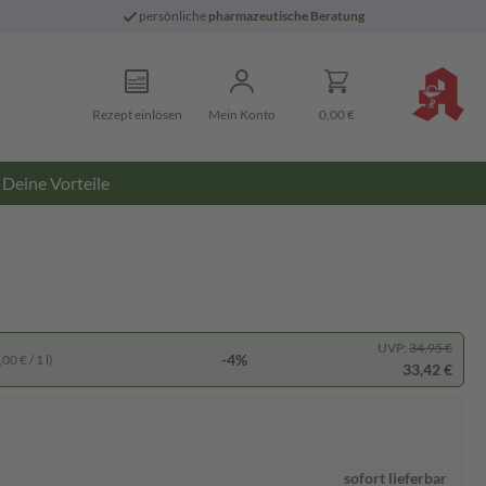
persönliche
pharmazeutische Beratung
Rezept einlösen
Mein Konto
0,00 €
Deine Vorteile
UVP:
34,95 €
-4%
00 € / 1 l)
33,42 €
sofort lieferbar