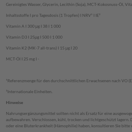
Gereinigtes Wasser, Glycerin, Lecithin (Soja), MCT-Kokosnuss-Öl, Vita
Inhaltsstoffe I pro Tagesdosis (1 Tropfen) I NRV¹ I IE²
Vitamin A I 300 μg I 38 I 1 000
Vitamin D3 I 25μg I 500 I 1 000
Vitamin K2 (MK-7 all-trans) I 15 μg I 20
MCT-Öl I 25 mg I -
¹Referenzmenge für den durchschnittlichen Erwachsenen nach VO (E
²Internationale Einheiten.
Hinweise
Nahrungsergänzungsmittel sollten nicht als Ersatz für eine ausgew
aufbewahren. Verschlossen, kühl, trocken und lichtgeschützt lagern
oder eine Bluterkrankheit (Hämophilie) haben, konsultieren Sie bit