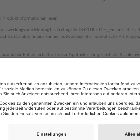
nd Produktinformationen lesen.
 uns werktags von Montag bis Freitag bis 18:00 Uhr. Der genaue Lieferze
ichen. Darüber hinaus können notwendige pharmazeutische Prüfungen, die
aus und der Patient erhält sie in der Apotheke. Die gesetzliche Krankenv
ent des Abgabepreises,
mindestens
jedoch
fünf Euro
und
höchstens zehn 
zehn Prozent der Kosten sowie zehn Euro je Verordnung.
rken und die besondere Stellung der Familie zu unterstützen, fallen
kein
 Ausnahme der Fahrkosten
 getragen werden
holung von Bewertungen. Trusted Shops hat Maßnahmen getroffen, um sic
cles/4419944605341