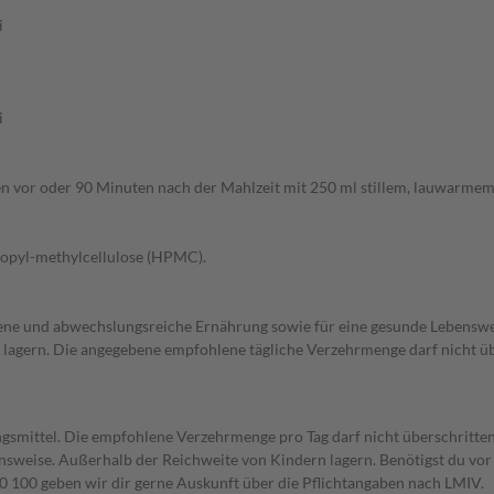
i
i
en vor oder 90 Minuten nach der Mahlzeit mit 250 ml stillem, lauwarmem
opyl-methylcellulose (HPMC).
ogene und abwechslungsreiche Ernährung sowie für eine gesunde Lebensw
t lagern. Die angegebene empfohlene tägliche Verzehrmenge darf nicht ü
gsmittel. Die empfohlene Verzehrmenge pro Tag darf nicht überschritten
weise. Außerhalb der Reichweite von Kindern lagern. Benötigst du vor 
00 geben wir dir gerne Auskunft über die Pflichtangaben nach LMIV.