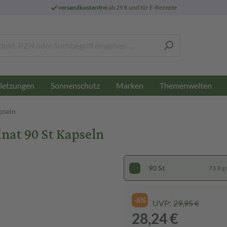
versandkostenfrei
ab 29 € und für E-Rezepte
letzungen
Sonnenschutz
Marken
Themenwelten
pseln
at 90 St Kapseln
90 St
73,8 g 
-6%
UVP:
29,95 €
28,24 €