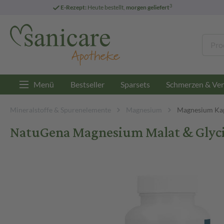
3
E-Rezept:
Heute bestellt,
morgen geliefert
Menü
Bestseller
Sparsets
Schmerzen & Ver
Mineralstoffe & Spurenelemente
Magnesium
Magnesium Ka
NatuGena Magnesium Malat & Glycin