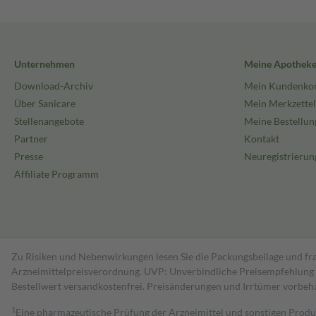
Unternehmen
Meine Apothek
Download-Archiv
Mein Kundenko
Über Sanicare
Mein Merkzettel
Stellenangebote
Meine Bestellun
Partner
Kontakt
Presse
Neuregistrierun
Affiliate Programm
Zu Risiken und Nebenwirkungen lesen Sie die Packungsbeilage und fra
Arzneimittelpreisverordnung. UVP: Unverbindliche Preisempfehlung de
Bestell­wert versand­kosten­frei. Preisänderungen und Irrtümer vorbeh
1
Eine pharmazeutische Prüfung der Arzneimittel und sonstigen Pro