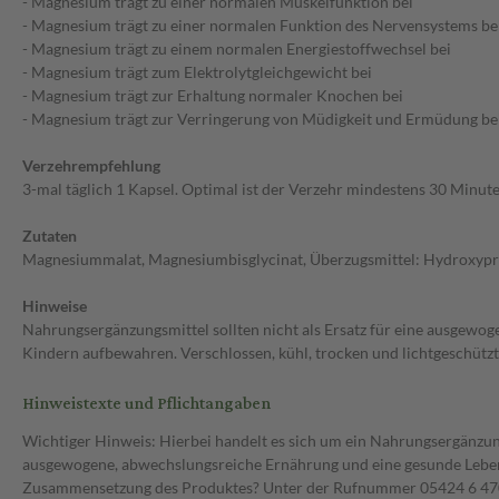
- Magnesium trägt zu einer normalen Muskelfunktion bei
- Magnesium trägt zu einer normalen Funktion des Nervensystems be
- Magnesium trägt zu einem normalen Energiestoffwechsel bei
- Magnesium trägt zum Elektrolytgleichgewicht bei
- Magnesium trägt zur Erhaltung normaler Knochen bei
- Magnesium trägt zur Verringerung von Müdigkeit und Ermüdung be
Verzehrempfehlung
3-mal täglich 1 Kapsel. Optimal ist der Verzehr mindestens 30 Minut
Zutaten
Magnesiummalat, Magnesiumbisglycinat, Überzugsmittel: Hydroxypr
Hinweise
Nahrungsergänzungsmittel sollten nicht als Ersatz für eine ausgew
Kindern aufbewahren. Verschlossen, kühl, trocken und lichtgeschütz
Hinweistexte und Pflichtangaben
Wichtiger Hinweis: Hierbei handelt es sich um ein Nahrungsergänzun
ausgewogene, abwechslungsreiche Ernährung und eine gesunde Lebens
Zusammensetzung des Produktes? Unter der Rufnummer 05424 6 470 1