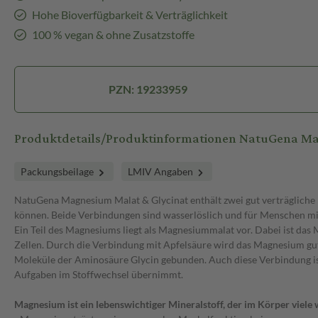
Hohe Bioverfügbarkeit & Verträglichkeit
100 % vegan & ohne Zusatzstoffe
PZN: 19233959
Produktdetails/Produktinformationen NatuGena Ma
Packungsbeilage
LMIV Angaben
NatuGena Magnesium Malat & Glycinat enthält zwei gut verträglic
können. Beide Verbindungen sind wasserlöslich und für Menschen mi
Ein Teil des Magnesiums liegt als Magnesiummalat vor. Dabei ist das
Zellen. Durch die Verbindung mit Apfelsäure wird das Magnesium gut 
Moleküle der Aminosäure Glycin gebunden. Auch diese Verbindung ist
Aufgaben im Stoffwechsel übernimmt.
Magnesium ist ein lebenswichtiger Mineralstoff, der im Körper viele 