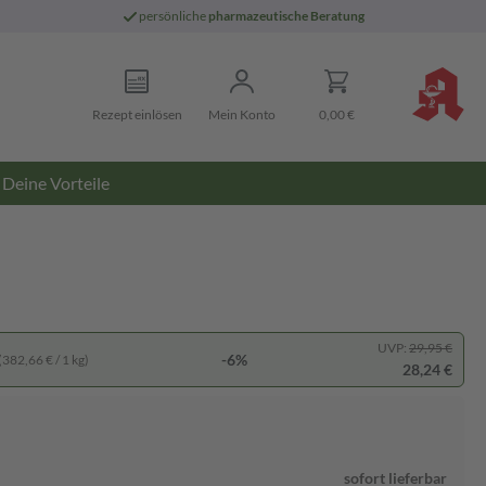
persönliche
pharmazeutische Beratung
Rezept einlösen
Mein Konto
0,00 €
Deine Vorteile
UVP:
29,95 €
-6%
(382,66 € / 1 kg)
28,24 €
sofort lieferbar