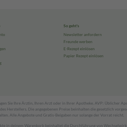
e
So geht's
nto
Newsletter anfordern
Freunde werben
gen
E-Rezept einlösen
Papier Rezept einlösen
g
gen Sie Ihre Ärztin, Ihren Arzt oder in Ihrer Apotheke. AVP: Üblicher A
s Herstellers. Die angegebenen Preise beinhalten die gesetzlich vorgesc
alten. Alle Angebote und Gratis-Beigaben nur solange der Vorrat reicht.
dukte in deinem Warenkorb beinhaltet die Durchführung von Wechselwir