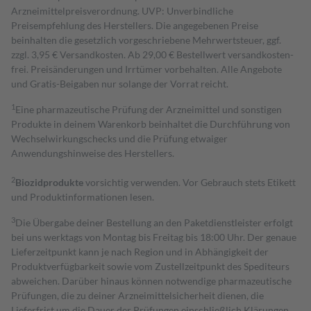
Arzneimittelpreisverordnung. UVP: Unverbindliche
Preisempfehlung des Herstellers. Die angegebenen Preise
beinhalten die gesetzlich vorgeschriebene Mehrwertsteuer, ggf.
zzgl. 3,95 € Versandkosten. Ab 29,00 € Bestell­wert versand­kosten­
frei. Preisänderungen und Irrtümer vorbehalten. Alle Angebote
und Gratis-Beigaben nur solange der Vorrat reicht.
1
Eine pharmazeutische Prüfung der Arzneimittel und sonstigen
Produkte in deinem Warenkorb beinhaltet die Durchführung von
Wechselwirkungschecks und die Prüfung etwaiger
Anwendungshinweise des Herstellers.
2
Biozidprodukte
vorsichtig verwenden. Vor Gebrauch stets Etikett
und Produktinformationen lesen.
3
Die Übergabe deiner Bestellung an den Paketdienstleister erfolgt
bei uns werktags von Montag bis Freitag bis 18:00 Uhr. Der genaue
Lieferzeitpunkt kann je nach Region und in Abhängigkeit der
Produktverfügbarkeit sowie vom Zustellzeitpunkt des Spediteurs
abweichen. Darüber hinaus können notwendige pharmazeutische
Prüfungen, die zu deiner Arzneimittelsicherheit dienen, die
Lieferfrist um die Dauer der Prüfungen einschließlich Klärungen