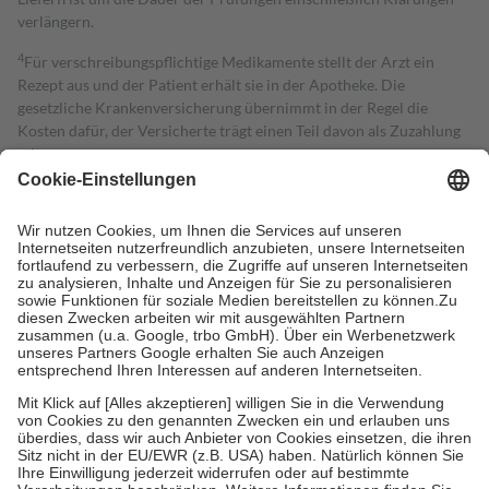
verlängern.
4
Für verschreibungspflichtige Medikamente stellt der Arzt ein
Rezept aus und der Patient erhält sie in der Apotheke. Die
gesetzliche Krankenversicherung übernimmt in der Regel die
Kosten dafür, der Versicherte trägt einen Teil davon als Zuzahlung
mit.
Grundsätzlich leisten Mitglieder Zuzahlungen in Höhe von zehn
Prozent des Abgabepreises,
mindestens
jedoch
fünf Euro
und
höchstens zehn Euro.
Es sind jedoch nie mehr als die tatsächlichen
Kosten der Leistung zu entrichten.
Diese Regeln gelten grundsätzlich auch für Online-Apotheken.
Bei Heilmitteln und häuslicher Krankenpflege beträgt die
Zuzahlung zehn Prozent der Kosten sowie zehn Euro je
Verordnung.
Um das Engagement der Versicherten für ihre eigene Gesundheit zu
stärken und die besondere Stellung der Familie zu unterstützen,
fallen
keine Zuzahlungen
an bei:
• Kindern und Jugendlichen bis zum vollendeten 18. Lebensjahr
mit Ausnahme der Fahrkosten
• Untersuchungen zur Vorsorge und Früherkennung, die von der