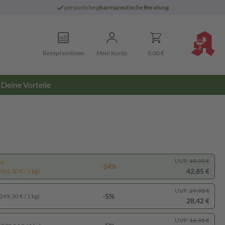
persönliche
pharmazeutische Beratung
Rezept einlösen
Mein Konto
0,00 €
Deine Vorteile
UVP:
49,95 €
pp
-14%
42,85 €
186,30 € / 1 kg)
UVP:
29,95 €
-5%
249,30 € / 1 kg)
28,42 €
UVP:
16,95 €