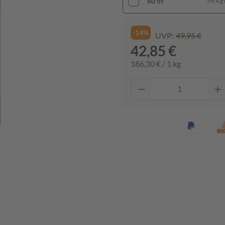
60 St
59,4 g 
-14%
UVP:
49,95 €
42,85 €
186,30 € / 1 kg