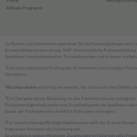
Presse
Neuregistrierun
Affiliate Programm
Zu Risiken und Nebenwirkungen lesen Sie die Packungsbeilage und fra
Arzneimittelpreisverordnung. UVP: Unverbindliche Preisempfehlung de
Bestell­wert versand­kosten­frei. Preisänderungen und Irrtümer vorbeh
1
Eine pharmazeutische Prüfung der Arzneimittel und sonstigen Pro
Herstellers.
2
Biozidprodukte
vorsichtig verwenden. Vor Gebrauch stets Etikett u
3
Die Übergabe deiner Bestellung an den Paketdienstleister erfolgt bei
Produktverfügbarkeit sowie vom Zustellzeitpunkt des Spediteurs abwe
Dauer der Prüfungen einschließlich Klärungen verlängern.
4
Für verschreibungspflichtige Medikamente stellt der Arzt ein Rezept 
trägt einen Teil davon als Zuzahlung mit.
Grundsätzlich leisten Mitglieder Zuzahlungen in Höhe von zehn Proz