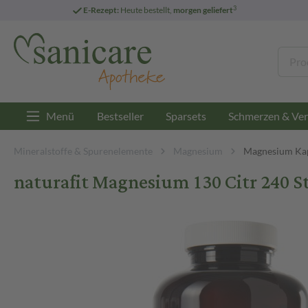
3
E-Rezept:
Heute bestellt,
morgen geliefert
Menü
Bestseller
Sparsets
Schmerzen & Ver
Mineralstoffe & Spurenelemente
Magnesium
Magnesium Ka
naturafit Magnesium 130 Citr 240 S