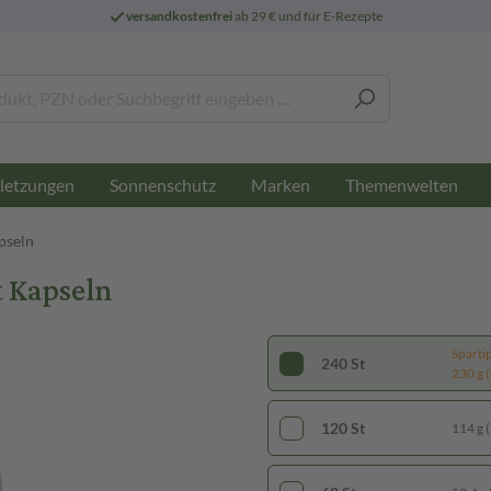
versandkostenfrei
ab 29 € und für E-Rezepte
letzungen
Sonnenschutz
Marken
Themenwelten
pseln
t Kapseln
Sparti
240 St
230 g (
120 St
114 g (