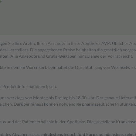
g
gen Sie Ihre Ärztin, Ihren Arzt oder in Ihrer Apotheke. AVP: Üblicher A
s Herstellers. Die angegebenen Preise beinhalten die gesetzlich vorgesc
alten. Alle Angebote und Gratis-Beigaben nur solange der Vorrat reicht.
dukte in deinem Warenkorb beinhaltet die Durchführung von Wechselwir
nd Produktinformationen lesen.
 uns werktags von Montag bis Freitag bis 18:00 Uhr. Der genaue Lieferze
ichen. Darüber hinaus können notwendige pharmazeutische Prüfungen, die
aus und der Patient erhält sie in der Apotheke. Die gesetzliche Krankenv
ent des Abgabepreises,
mindestens
jedoch
fünf Euro
und
höchstens zehn 